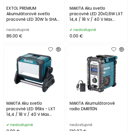
EXTOL PREMIUM
MAKITA Aku svetlo
Akumulátorové svetlo
pracovné LED 20x0,6W LXT
pracovné LED 30W 1x SHARE
14,4 / 18 V / 40 V Max
20V/2Ah Li-ion 8891870
3600ml DEAML005G
nedostupné
nedostupné
86.00 €
0.00 €
.
.
MAKITA Aku svetlo
MAKITA Akumulátorové
pracovné LED 96ks - LXT
radio DMR110N
14,4 / 18 V / 40 V Max
10000lm DEAML009G
nedostupné
nedostupné