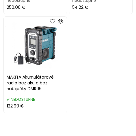
nedostupné
nedostupné
250.00 €
54.22 €
.
MAKITA Akumulátorové
radio bez aku a bez
nabíjačky DMR116
NEDOSTUPNE
122.90 €