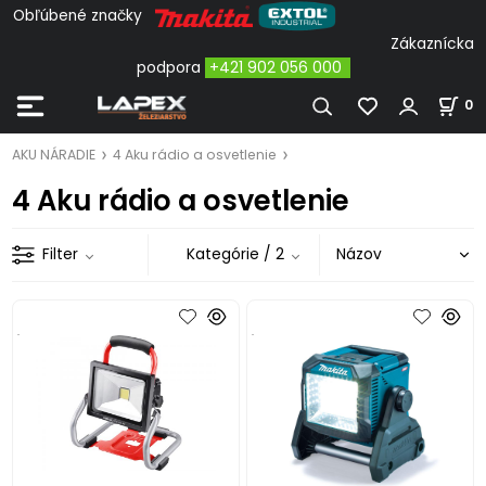
Obľúbené značky
Zákaznícka
podpora
+421 902 056 000
0
AKU NÁRADIE
4 Aku rádio a osvetlenie
4 Aku rádio a osvetlenie
Filter
Kategórie
/ 2
.
.