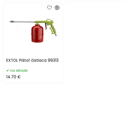
EXTOL Pištoľ čistiaca 99313
na sklade
14.70 €