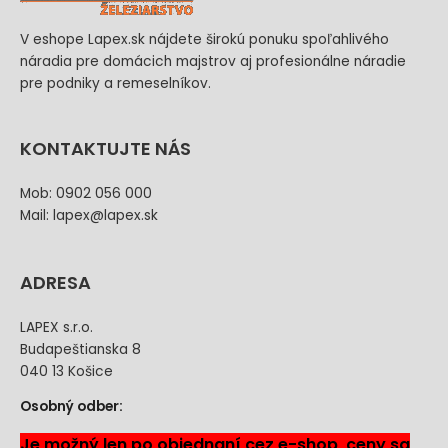
V eshope Lapex.sk nájdete širokú ponuku spoľahlivého
náradia pre domácich majstrov aj profesionálne náradie
pre podniky a remeselníkov.
KONTAKTUJTE NÁS
Mob: 0902 056 000
Mail: lapex@lapex.sk
ADRESA
LAPEX s.r.o.
Budapeštianska 8
040 13 Košice
Osobný odber:
Je možný len po objednaní cez e-shop, ceny sa