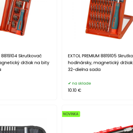
 8819104 Skrutkovač
EXTOL PREMIUM 8819105 Skrutk
gnetický držiak na bity
hodinársky, magnetický držiak
a
32-dielna sada
na sklade
10.10 €
NOVINKA