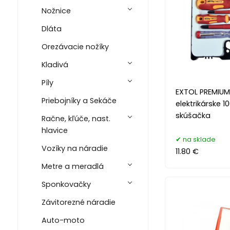
Nožnice
Dláta
Orezávacie nožíky
Kladivá
Píly
EXTOL PREMIUM
Priebojníky a Sekáče
elektrikárske 1
skúšačka
Račne, kľúče, nast.
hlavice
na sklade
Vozíky na náradie
11.80 €
Metre a meradlá
Sponkovačky
Závitorezné náradie
Auto-moto