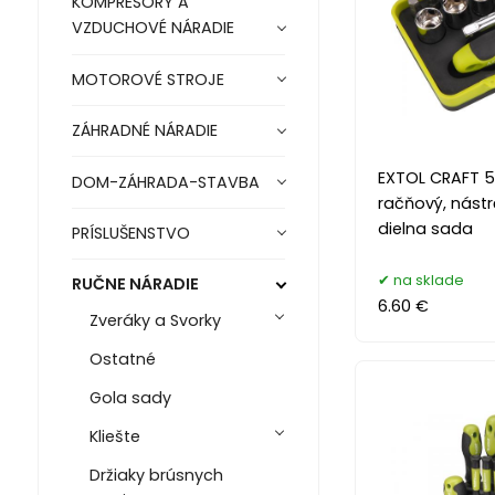
KOMPRESORY A
VZDUCHOVÉ NÁRADIE
MOTOROVÉ STROJE
ZÁHRADNÉ NÁRADIE
EXTOL CRAFT 5
DOM-ZÁHRADA-STAVBA
račňový, nástr
dielna sada
PRÍSLUŠENSTVO
na sklade
RUČNE NÁRADIE
6.60 €
Zveráky a Svorky
Ostatné
Gola sady
Kliešte
Držiaky brúsnych