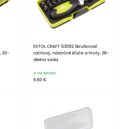
č
EXTOL CRAFT 53092 Skrutkovač
, 30-
račňový, nástrčné kľúče a hroty, 38-
dielna sada
na sklade
6.60 €