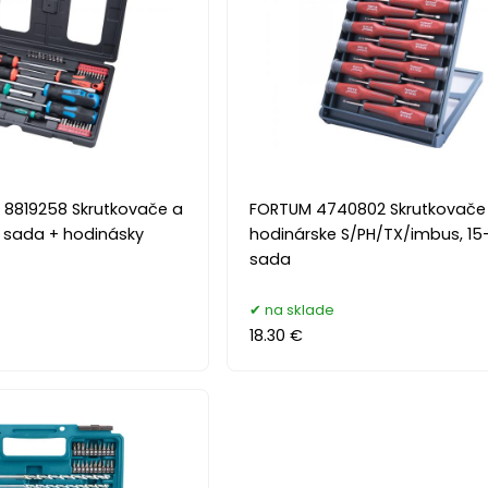
 8819258 Skrutkovače a
FORTUM 4740802 Skrutkovače
a sada + hodinásky
hodinárske S/PH/TX/imbus, 15
sada
na sklade
18.30 €