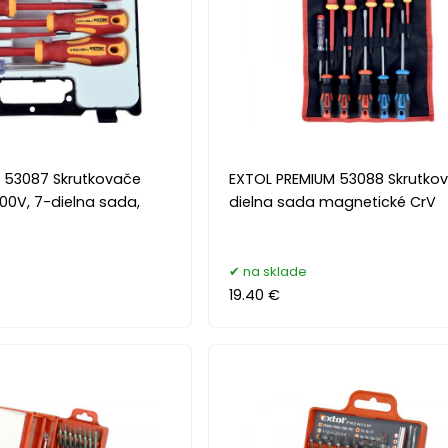
 53087 Skrutkovače
EXTOL PREMIUM 53088 Skrutkov
000V, 7-dielna sada,
dielna sada magnetické CrV
na sklade
19.40 €