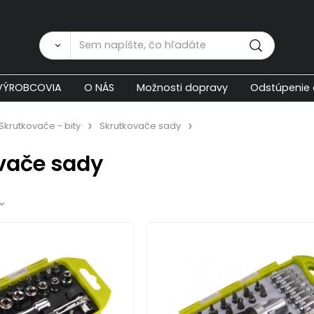
Zákaznícka p
VÝROBCOVIA
O NÁS
Možnosti dopravy
Odstúpenie 
Skrutkovače - bity
Skrutkovače sady
vače sady