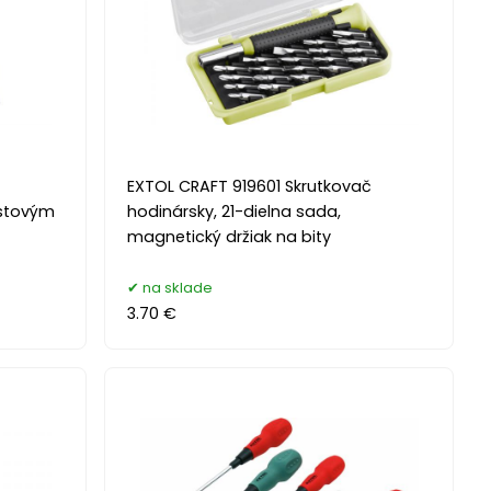
EXTOL CRAFT 919601 Skrutkovač
astovým
hodinársky, 21-dielna sada,
magnetický držiak na bity
na sklade
3.70 €