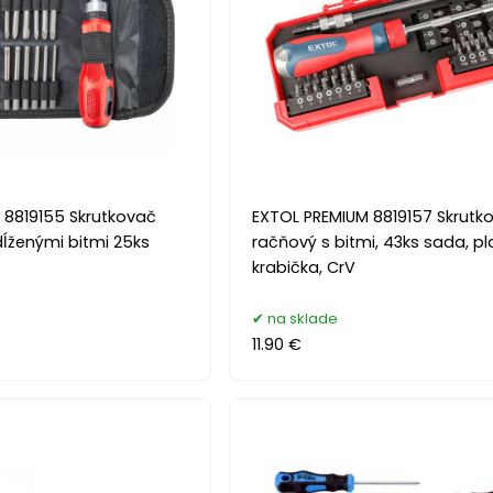
 8819155 Skrutkovač
EXTOL PREMIUM 8819157 Skrutk
ĺženými bitmi 25ks
račňový s bitmi, 43ks sada, p
krabička, CrV
na sklade
11.90 €