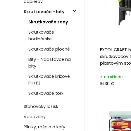
papierov
Skrutkovače - bity
Skrutkovače sady
Skrutkovače
hodinárske
Skrutkovače ploché
EXTOL CRAFT 
skrutkovačov 1
Bity - Nadstavce na
plastovým st
bity
Skrutkovače krížové
na sklade
PH+PZ
16.30 €
Skrutkovače torx
Sťahováky ložísk
Vodováhy
Pílniky, rašple a kefy