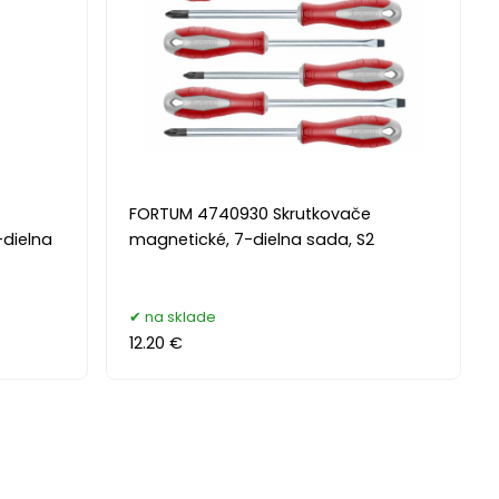
FORTUM 4740930 Skrutkovače
-dielna
magnetické, 7-dielna sada, S2
na sklade
12.20 €