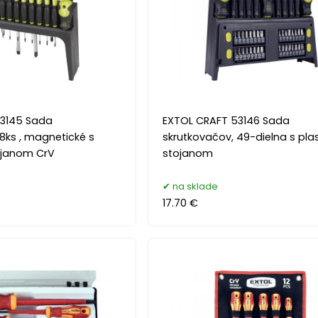
53145 Sada
EXTOL CRAFT 53146 Sada
8ks , magnetické s
skrutkovačov, 49-dielna s pl
ojanom CrV
stojanom
na sklade
17.70 €