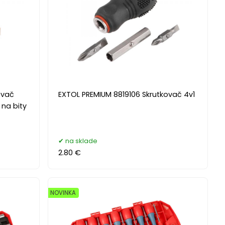
ovač
EXTOL PREMIUM 8819106 Skrutkovač 4v1
 na bity
na sklade
2.80 €
NOVINKA