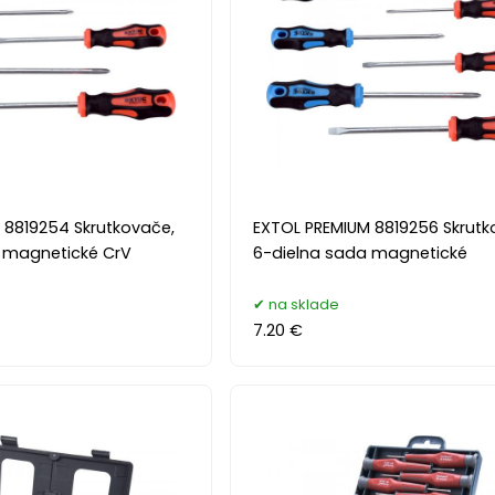
 8819254 Skrutkovače,
EXTOL PREMIUM 8819256 Skrutk
 magnetické CrV
6-dielna sada magnetické
na sklade
7.20 €