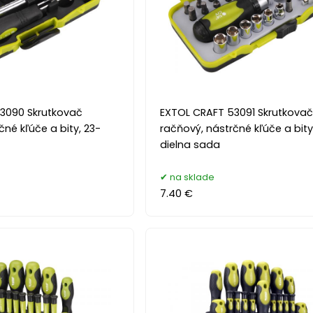
3090 Skrutkovač
EXTOL CRAFT 53091 Skrutkova
čné kľúče a bity, 23-
račňový, nástrčné kľúče a bity
dielna sada
na sklade
7.40 €