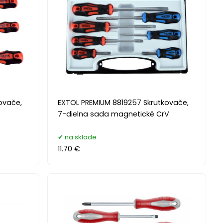
ovače,
EXTOL PREMIUM 8819257 Skrutkovače,
7-dielna sada magnetické CrV
na sklade
11.70 €