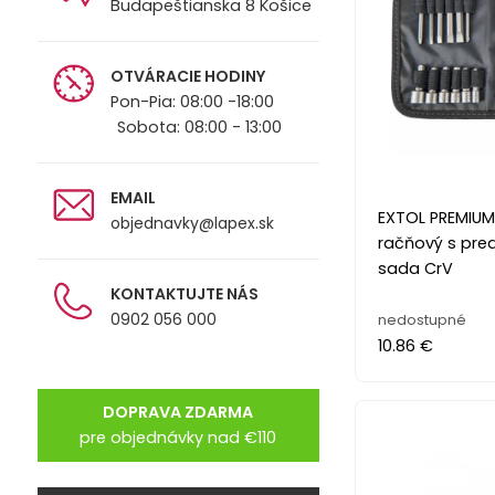
Budapeštianska 8 Košice
OTVÁRACIE HODINY
Pon-Pia: 08:00 -18:00
Sobota: 08:00 - 13:00
EMAIL
EXTOL PREMIUM
objednavky@lapex.sk
račňový s pred
sada CrV
KONTAKTUJTE NÁS
0902 056 000
nedostupné
10.86 €
DOPRAVA ZDARMA
pre objednávky nad €110