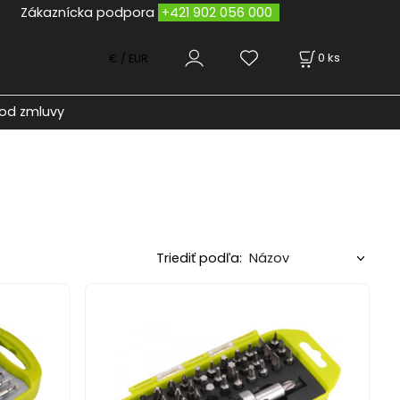
odpora
+421 902 056 000
0
ks
€ / EUR
od zmluvy
Triediť podľa: