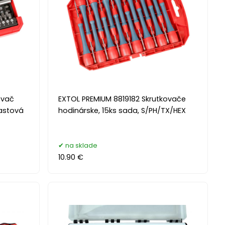
ovač
EXTOL PREMIUM 8819182 Skrutkovače
lastová
hodinárske, 15ks sada, S/PH/TX/HEX
na sklade
10.90 €