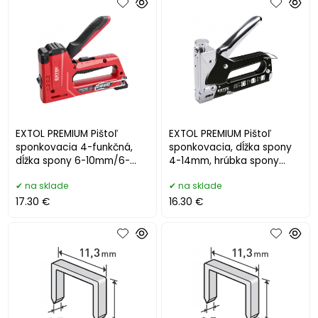
EXTOL PREMIUM Pištoľ
EXTOL PREMIUM Pištoľ
sponkovacia 4-funkčná,
sponkovacia, dĺžka spony
dĺžka spony 6-10mm/6-
4-14mm, hrúbka spony
14mm 8851112
0,7mm 8851100
na sklade
na sklade
17.30 €
16.30 €