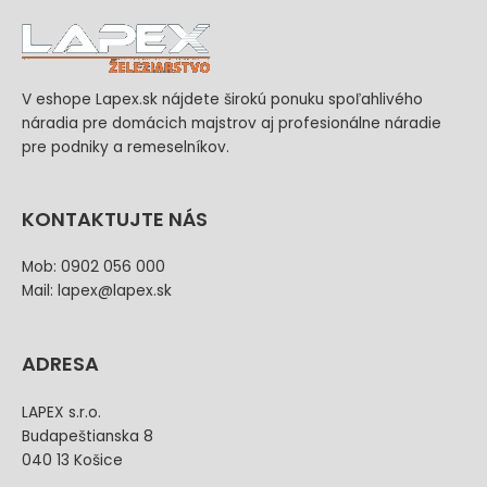
V eshope Lapex.sk nájdete širokú ponuku spoľahlivého
náradia pre domácich majstrov aj profesionálne náradie
pre podniky a remeselníkov.
KONTAKTUJTE NÁS
Mob: 0902 056 000
Mail: lapex@lapex.sk
ADRESA
LAPEX s.r.o.
Budapeštianska 8
040 13 Košice