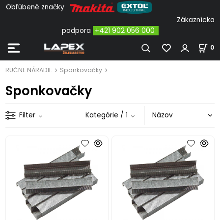
Obľúbené značky
Zákaznícka
podpora
+421 902 056 000
0
RUČNE NÁRADIE
Sponkovačky
Sponkovačky
Filter
Kategórie
/ 1