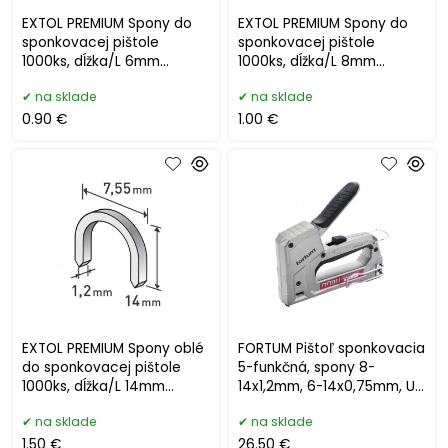
EXTOL PREMIUM Spony do
EXTOL PREMIUM Spony do
sponkovacej pištole
sponkovacej pištole
1000ks, dĺžka/L 6mm
1000ks, dĺžka/L 8mm
8852201
8852202
na sklade
na sklade
0.90 €
1.00 €
EXTOL PREMIUM Spony oblé
FORTUM Pištoľ sponkovacia
do sponkovacej pištole
5-funkčná, spony 8-
1000ks, dĺžka/L 14mm
14x1,2mm, 6-14x0,75mm, U
8852305
10-14x1.2mm, 4770704
na sklade
na sklade
1.50 €
26.50 €