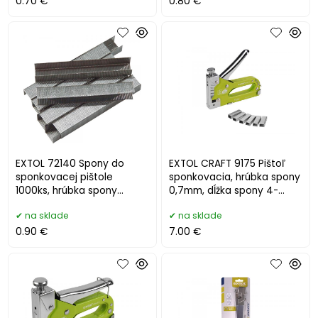
0.70 €
0.80 €
EXTOL 72140 Spony do
EXTOL CRAFT 9175 Pištoľ
sponkovacej pištole
sponkovacia, hrúbka spony
1000ks, hrúbka spony
0,7mm, dĺžka spony 4-
0,7mm, dĺžka/L 14mm
14mm
na sklade
na sklade
0.90 €
7.00 €