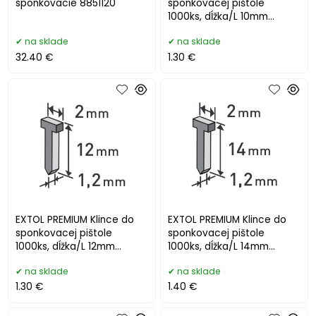
sponkovacie 8851120
sponkovacej pištole
1000ks, dĺžka/L 10mm
8852403
na sklade
na sklade
32.40 €
1.30 €
EXTOL PREMIUM Klince do
EXTOL PREMIUM Klince do
sponkovacej pištole
sponkovacej pištole
1000ks, dĺžka/L 12mm
1000ks, dĺžka/L 14mm
8852404
8852405
na sklade
na sklade
1.30 €
1.40 €