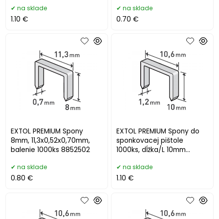
na sklade
na sklade
1.10 €
0.70 €
EXTOL PREMIUM Spony
EXTOL PREMIUM Spony do
8mm, 11,3x0,52x0,70mm,
sponkovacej pištole
balenie 1000ks 8852502
1000ks, dĺžka/L 10mm
8852203
na sklade
na sklade
0.80 €
1.10 €