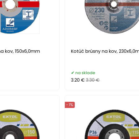
na kov, 150x6,0mm
Kotúč brúsny na kov, 230x6,
na sklade
3.20 €
3.30 €
- 1%