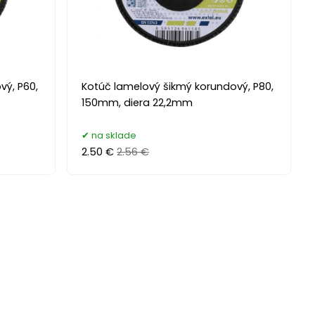
vý, P60,
Kotúč lamelový šikmý korundový, P80,
150mm, diera 22,2mm
na sklade
2.50 €
2.56 €