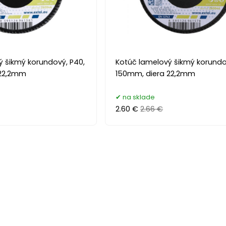
ý šikmý korundový, P40,
Kotúč lamelový šikmý korundo
 22,2mm
150mm, diera 22,2mm
na sklade
2.60 €
2.66 €