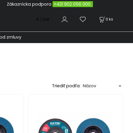
odpora
+421 902 056 000
0
ks
€ / EUR
od zmluvy
Triediť podľa: