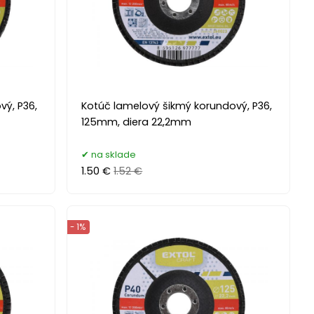
vý, P36,
Kotúč lamelový šikmý korundový, P36,
125mm, diera 22,2mm
na sklade
1.50 €
1.52 €
- 1%