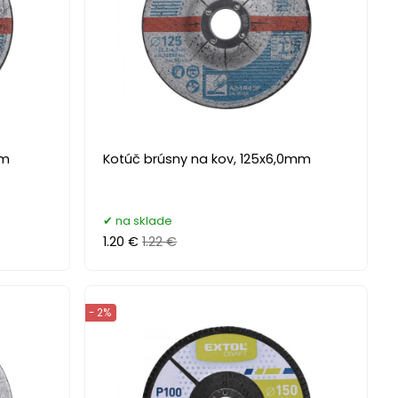
mm
Kotúč brúsny na kov, 125x6,0mm
na sklade
1.20 €
1.22 €
- 2%