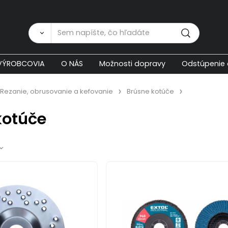
Zákaznícka p
VÝROBCOVIA
O NÁS
Možnosti dopravy
Odstúpenie 
Rezanie, obrusovanie a kefovanie
Brúsne kotúče
kotúče