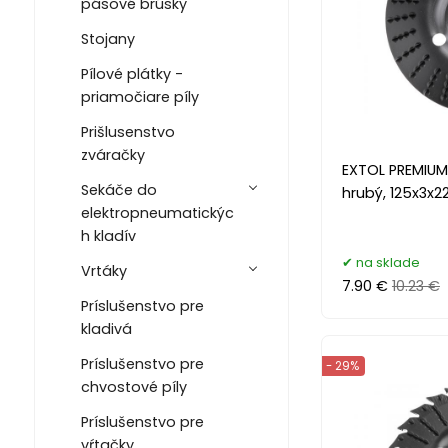
pásové brúsky
Stojany
Pílové plátky -
priamočiare píly
Prišlusenstvo
zváračky
EXTOL PREMIUM
Sekáče do
hrubý, 125x3x
elektropneumatickýc
h kladív
na sklade
Vrtáky
7.90 €
10.23 €
Príslušenstvo pre
kladivá
Príslušenstvo pre
- 29%
chvostové píly
Príslušenstvo pre
vŕtačky