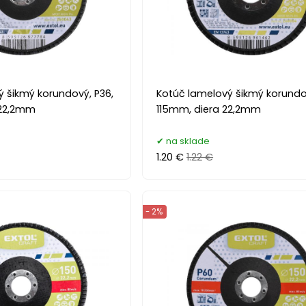
 šikmý korundový, P36,
Kotúč lamelový šikmý korundo
 22,2mm
115mm, diera 22,2mm
na sklade
1.20 €
1.22 €
- 2%