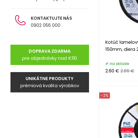
KONTAKTUJTE NÁS
0902 056 000
Kotúč lamelový
150mm, diera
DOPRAVA ZDARMA
pre objednávky nad €110
na sklade
2.60 €
2.66 €
UNIKÁTNE PRODUKTY
prémiová kvalita výrobkov
- 2%