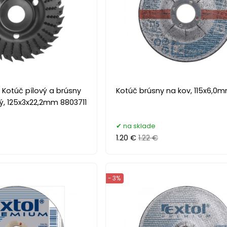
 Kotúč pílový a brúsny
Kotúč brúsny na kov, 115x6,0
ý, 125x3x22,2mm 8803711
na sklade
1.20 €
1.22 €
- 3%