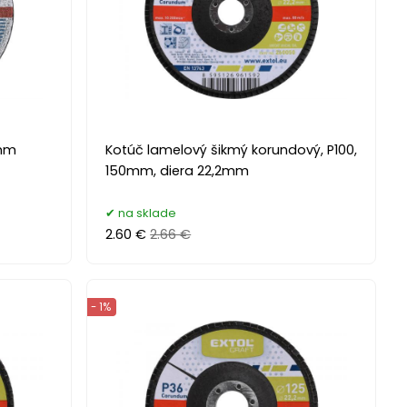
0mm
Kotúč lamelový šikmý korundový, P100,
150mm, diera 22,2mm
na sklade
2.60 €
2.66 €
- 1%