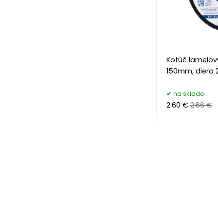
Kotúč lamelov
150mm, diera
na sklade
2.60 €
2.66 €