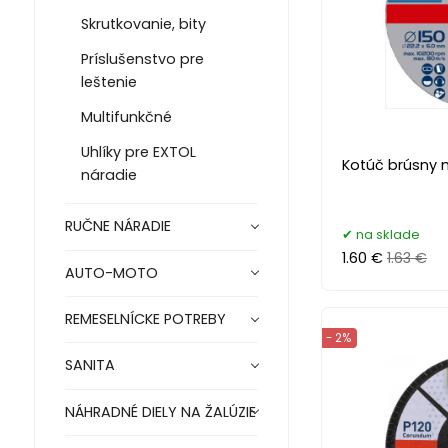
Skrutkovanie, bity
Príslušenstvo pre
leštenie
Multifunkčné
Uhlíky pre EXTOL
Kotúč brúsny 
náradie
RUČNE NÁRADIE
na sklade
1.60 €
1.63 €
AUTO-MOTO
REMESELNÍCKE POTREBY
- 2%
SANITA
NÁHRADNÉ DIELY NA ŽALÚZIE