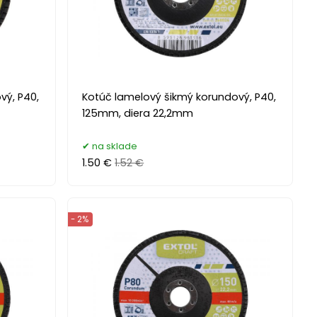
vý, P40,
Kotúč lamelový šikmý korundový, P40,
125mm, diera 22,2mm
na sklade
1.50 €
1.52 €
- 2%