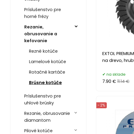
Príslušenstvo pre
horné frézy
Rezanie,
obrusovanie a
kefovanie
Rezné kotúče
EXTOL PREMIUM
na drevo, hrub
Lamelové kotúče
Rotačné kartáče
na sklade
7.90 €
11.14 €
Brúsne kotúče
Príslušenstvo pre
uhlové brúsky
- 2%
Rezanie, obrusovanie
diamantom
Pilové kotúče