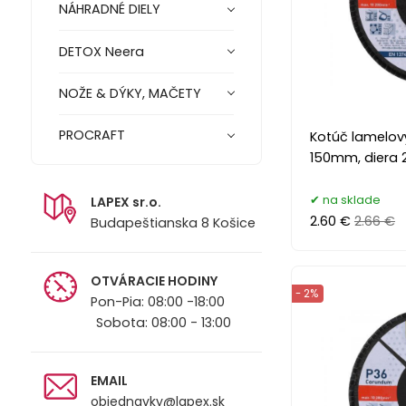
NÁHRADNÉ DIELY
DETOX Neera
NOŽE & DÝKY, MAČETY
PROCRAFT
Kotúč lamelový
150mm, diera
na sklade
LAPEX sr.o.
2.60 €
2.66 €
Budapeštianska 8 Košice
OTVÁRACIE HODINY
- 2%
Pon-Pia: 08:00 -18:00
Sobota: 08:00 - 13:00
EMAIL
objednavky@lapex.sk