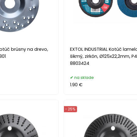
otúč brúsny na drevo,
EXTOL INDUSTRIAL Kotúč lamel
801
šikmý, zirkón, Ø125x22,2mm, P
8803424
na sklade
1.90 €
- 25%