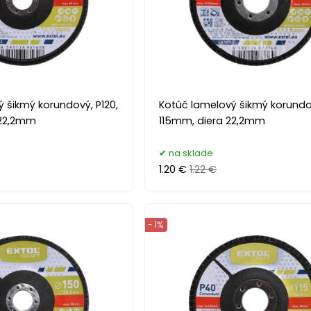
 šikmý korundový, P120,
Kotúč lamelový šikmý korundo
 22,2mm
115mm, diera 22,2mm
na sklade
1.20 €
1.22 €
- 1%