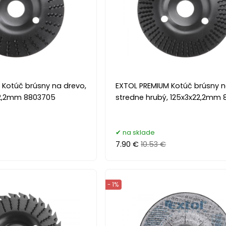
 Kotúč brúsny na drevo,
EXTOL PREMIUM Kotúč brúsny n
22,2mm 8803705
stredne hrubý, 125x3x22,2mm
na sklade
7.90 €
10.53 €
- 1%