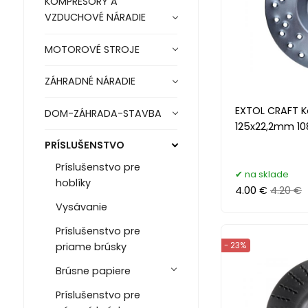
KOMPRESORY A
VZDUCHOVÉ NÁRADIE
MOTOROVÉ STROJE
ZÁHRADNÉ NÁRADIE
EXTOL CRAFT K
DOM-ZÁHRADA-STAVBA
125x22,2mm 10
PRÍSLUŠENSTVO
Príslušenstvo pre
na sklade
hoblíky
4.00 €
4.20 €
Vysávanie
Príslušenstvo pre
- 23%
priame brúsky
Brúsne papiere
Príslušenstvo pre