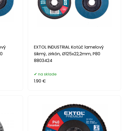
ový
EXTOL INDUSTRIAL Kotúč lamelový
40
šikmý, zirkón, Ø125x22,2mm, P80
8803424
na sklade
1.90 €