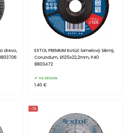
a drevo,
EXTOL PREMIUM Kotúč lamelový šikmý,
 8803706
Corundum, Ø125x22,2mm, P40
8803472
na sklade
1.40 €
- 1%