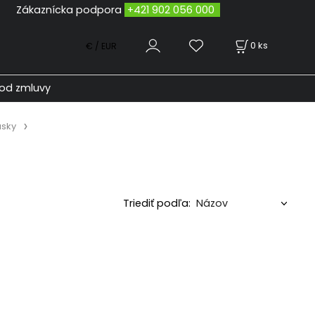
odpora
+421 902 056 000
0
ks
€ / EUR
od zmluvy
úsky
Triediť podľa: