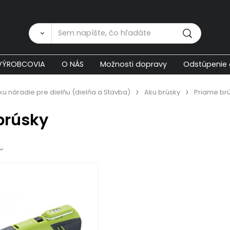
Zákaznícka p
VÝROBCOVIA
O NÁS
Možnosti dopravy
Odstúpenie 
Aku náradie pre dielňu (dielňa a Stavba)
Aku brúsky
Priame br
brúsky