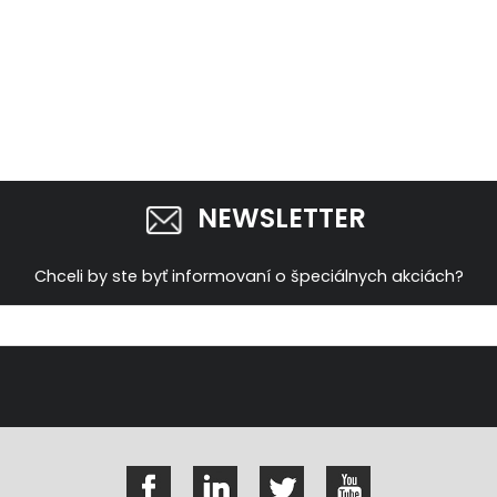
NEWSLETTER
Chceli by ste byť informovaní o špeciálnych akciách?