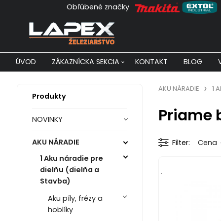
Obľúbené značky
ÚVOD
ZÁKAZNÍCKA SEKCIA
KONTAKT
BLOG
AKU NÁRADIE
1 
Produkty
Priame 
NOVINKY
AKU NÁRADIE
Filter
Cena
1 Aku náradie pre
dielňu (dielňa a
.
Stavba)
Aku píly, frézy a
hoblíky