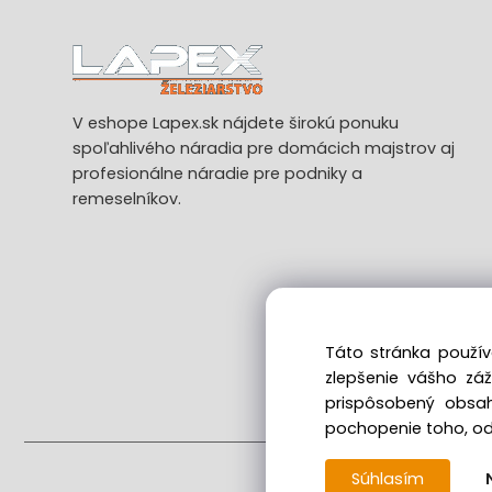
V eshope Lapex.sk nájdete širokú ponuku
spoľahlivého náradia pre domácich majstrov aj
profesionálne náradie pre podniky a
remeselníkov.
Táto stránka použív
zlepšenie vášho zá
Ods
prispôsobený obsah
pochopenie toho, odk
Súhlasím