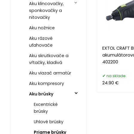
Aku klincovačky,
sponkovačky a
nitovačky
Aku nožnice
Aku rázové
uťahovače
EXTOL CRAFT B
akumulátorová,
Aku skrutkovače a
402200
vŕtačky, kladivá
Aku viazač armatúr
na sklade
24.90 €
Aku kompresory
Aku brúsky
Excentrické
brúsky
Uhlové brúsky
Priame brúsky