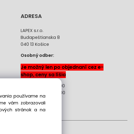
ADRESA
LAPEX s.r.o.
Budapeštianska 8
040 13 Košice
Osobný odber:
Je možný len po objednaní cez e-
shop, ceny sa líšia
Pon-Pia: 08:00 -18:00
Sobota: 08:00 - 13:00
dovania používame na
sme vám zobrazovali
ácie
bových stránok a na