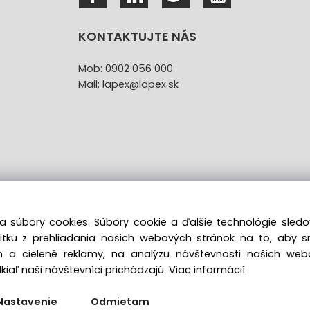
KONTAKTUJTE NÁS
Mob: 0902 056 000
Mail: lapex@lapex.sk
a súbory cookies. Súbory cookie a ďalšie technológie sle
žitku z prehliadania našich webových stránok na to, aby 
túpenie od kúpnej zmluvy uzavretej na diaľku bez registr
 a cielené reklamy, na analýzu návštevnosti našich we
iaľ naši návštevníci prichádzajú.
Viac informácií
Copyright © 2022 lapex.sk, All rights reserved
Nastavenie
Odmietam