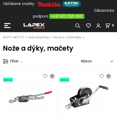
Obľúbené značky
Zákaznícka
podpora
+421 902 056 000
0
AUTO-MOTO
Autodoplnky
Hevery-Zdviháky
Nože a dýky, mačety
Filter
AKCIA
AKCIA