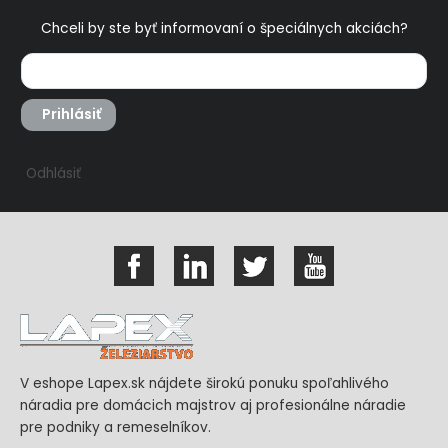
Chceli by ste byť informovaní o špeciálnych akciách?
Prihlásiť
Odhlásiť
V eshope Lapex.sk nájdete širokú ponuku spoľahlivého
náradia pre domácich majstrov aj profesionálne náradie
pre podniky a remeselníkov.