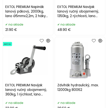
EXTOL PREMIUM Napinák
EXTOL PREMIUM Navijak
lanový pákový, 2000kg,
lanový ručný obojsmerný,
lano Ø5mmx2,2m, 2 háky
1350kg, 2 rýchlosti, lano
8861322
Ø6mmx10m 8861305
na sklade
na sklade
21.90 €
48.90 €
AKCIA
EXTOL PREMIUM Navijak
Zdvihák hydraulický, max.
lanový ručný obojsmerný,
12000kg 80062
360kg, 1 rýchlosť, lano
Ø3,8mmx8m 8861301
na sklade
na sklade