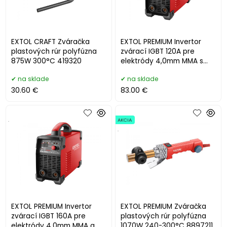
EXTOL CRAFT Zváračka
EXTOL PREMIUM Invertor
plastových rúr polyfúzna
zvárací IGBT 120A pre
875W 300°C 419320
elektródy 4,0mm MMA s
káblami 8896024
na sklade
na sklade
30.60 €
83.00 €
.
AKCIA
.
EXTOL PREMIUM Invertor
EXTOL PREMIUM Zváračka
zvárací IGBT 160A pre
plastových rúr polyfúzna
elektródy 4,0mm MMA a
1070W 240-300°C 8897211