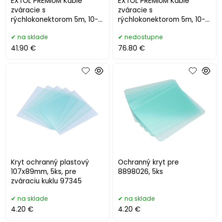
EXTOL PREMIUM Káble
EXTOL PREMIUM Káble
zváracie s
zváracie s
rýchlokonektorom 5m, 10-
rýchlokonektorom 5m, 10-
25pre typ 8898224-225 2-
25pre typ 8898224-225 2-
na sklade
nedostupne
dielna sada 8898221
dielna sada 8898226
41.90 €
76.80 €
Kryt ochranný plastový
Ochranný kryt pre
107x89mm, 5ks, pre
8898026, 5ks
zváraciu kuklu 97345
na sklade
na sklade
4.20 €
4.20 €