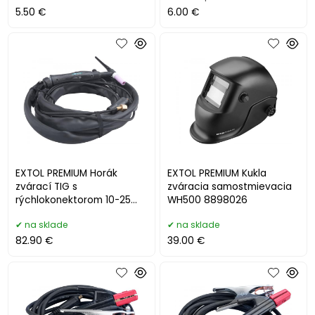
5.50 €
6.00 €
EXTOL PREMIUM Horák
EXTOL PREMIUM Kukla
zvárací TIG s
zváracia samostmievacia
rýchlokonektorom 10-25
WH500 8898026
pre typ 8896025, 8898271
na sklade
na sklade
82.90 €
39.00 €