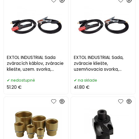
EXTOL INDUSTRIAL Sada
EXTOL INDUSTRIAL Sada,
zváracích káblov, zváracie
zváracie kliešte,
kliešte, uzem. svorka,
uzemňovacia svorka,
25mm2, 3m, max. 200A
16mm2, 3m, max. 160A
nedostupné
na sklade
8798222
8798221
51.20 €
41.80 €