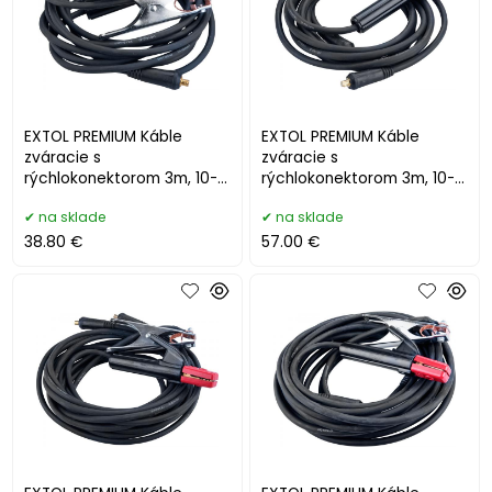
EXTOL PREMIUM Káble
EXTOL PREMIUM Káble
zváracie s
zváracie s
rýchlokonektorom 3m, 10-
rýchlokonektorom 3m, 10-
25pre typ 8898224-225 2-
25pre typ 8898224-225 2-
na sklade
na sklade
dielna sada 8898220
dielna sada 8898225
38.80 €
57.00 €