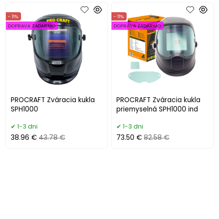
- 11%
- 11%
DOPRAVA ZADARMO
DOPRAVA ZADARMO
PROCRAFT Zváracia kukla
PROCRAFT Zváracia kukla
SPH1000
priemyselná SPH1000 ind
1-3 dni
1-3 dni
38.96 €
43.78 €
73.50 €
82.58 €