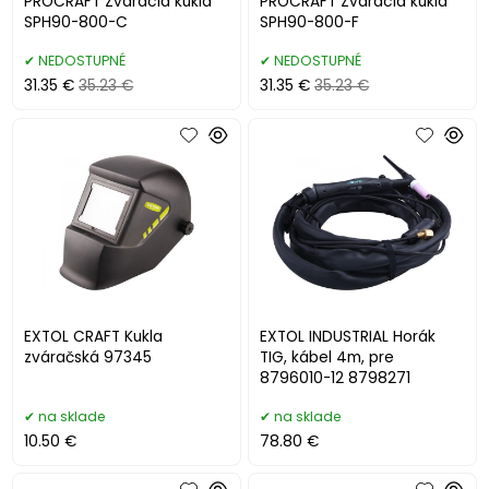
PROCRAFT Zváracia kukla
PROCRAFT Zváracia kukla
SPH90-800-C
SPH90-800-F
NEDOSTUPNÉ
NEDOSTUPNÉ
31.35 €
35.23 €
31.35 €
35.23 €
EXTOL CRAFT Kukla
EXTOL INDUSTRIAL Horák
zváračská 97345
TIG, kábel 4m, pre
8796010-12 8798271
na sklade
na sklade
10.50 €
78.80 €