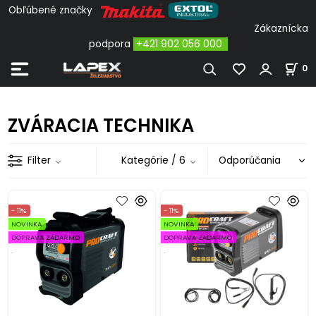
Obľúbené značky
Zákaznícka
podpora
+421 902 056 000
0
ZVÁRACIA TECHNIKA
Filter
Kategórie
/ 6
- 11%
- 11%
NOVINKA
NOVINKA
DOPRAVA ZADARMO
DOPRAVA ZADARMO
.
.