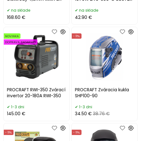
TIG s káblami 8896025
na sklade
na sklade
168.60 €
42.90 €
NOVINKA
- 11%
DOPRAVA ZADARMO
.
PROCRAFT RWI-350 Zvárací
PROCRAFT Zváracia kukla
invertor 20-180A RWI-350
SHP100-90
1-3 dni
1-3 dni
145.00 €
34.50 €
38.76 €
- 11%
- 11%