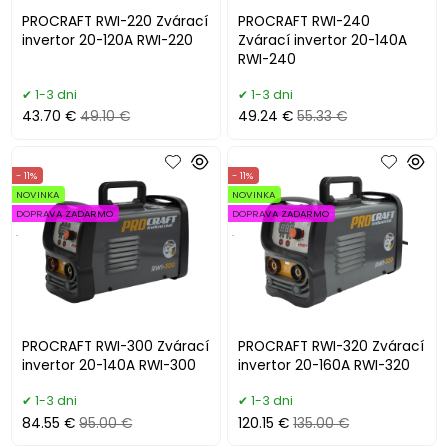
PROCRAFT RWI-220 Zvárací
PROCRAFT RWI-240
invertor 20-120A RWI-220
Zvárací invertor 20-140A
RWI-240
1-3 dni
1-3 dni
43.70 €
49.10 €
49.24 €
55.33 €
- 11%
- 11%
NOVINKA
NOVINKA
DOPRAVA ZADARMO
DOPRAVA ZADARMO
.
.
PROCRAFT RWI-300 Zvárací
PROCRAFT RWI-320 Zvárací
invertor 20-140A RWI-300
invertor 20-160A RWI-320
1-3 dni
1-3 dni
84.55 €
95.00 €
120.15 €
135.00 €