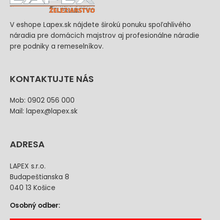
V eshope Lapex.sk nájdete širokú ponuku spoľahlivého
náradia pre domácich majstrov aj profesionálne náradie
pre podniky a remeselníkov.
KONTAKTUJTE NÁS
Mob: 0902 056 000
Mail: lapex@lapex.sk
ADRESA
LAPEX s.r.o.
Budapeštianska 8
040 13 Košice
Osobný odber: