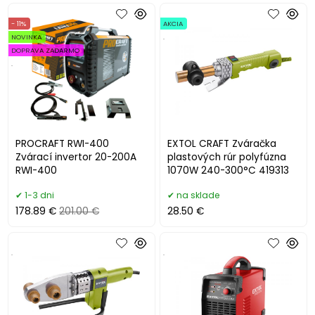
- 11%
AKCIA
NOVINKA
.
DOPRAVA ZADARMO
.
PROCRAFT RWI-400
EXTOL CRAFT Zváračka
Zvárací invertor 20-200A
plastových rúr polyfúzna
RWI-400
1070W 240-300°C 419313
1-3 dni
na sklade
178.89 €
201.00 €
28.50 €
.
.