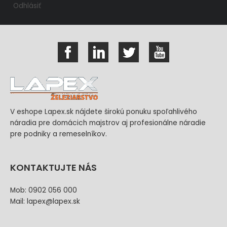
Odhlásiť
V eshope Lapex.sk nájdete širokú ponuku spoľahlivého
náradia pre domácich majstrov aj profesionálne náradie
pre podniky a remeselníkov.
KONTAKTUJTE NÁS
Mob: 0902 056 000
Mail: lapex@lapex.sk