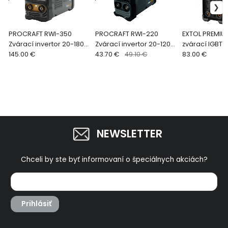
PROCRAFT RWI-350
PROCRAFT RWI-220
EXTOL PREMIUM
Zvárací invertor 20-180A
Zvárací invertor 20-120A
zvárací IGBT 
RWI-350
145.00 €
RWI-220
43.70 €
49.10 €
elektródy 4,
83.00 €
káblami 8896
NEWSLETTER
Chceli by ste byť informovaní o špeciálnych akciách?
Prihlásiť