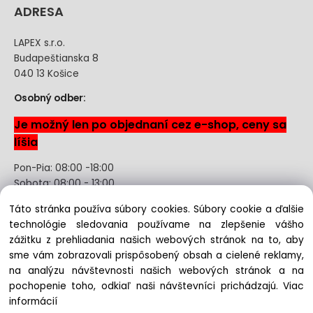
ADRESA
LAPEX s.r.o.
Budapeštianska 8
040 13 Košice
Osobný odber:
Je možný len po objednaní cez e-shop, ceny sa
líšia
Pon-Pia: 08:00 -18:00
Sobota: 08:00 - 13:00
Táto stránka používa súbory cookies. Súbory cookie a ďalšie
Odstúpenie od kúpnej zmluvy uzavretej na diaľku bez
technológie sledovania používame na zlepšenie vášho
registrácie
zážitku z prehliadania našich webových stránok na to, aby
sme vám zobrazovali prispôsobený obsah a cielené reklamy,
na analýzu návštevnosti našich webových stránok a na
pochopenie toho, odkiaľ naši návštevníci prichádzajú.
Viac
Copyright © 2022 lapex.sk, All rights reserved
informácií