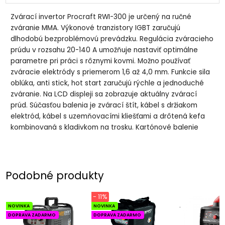
Zvárací invertor Procraft RWI-300 je určený na ručné
zváranie MMA. Výkonové tranzistory IGBT zaručujú
dlhodobú bezproblémovú prevádzku. Regulácia zváracieho
prúdu v rozsahu 20-140 A umožňuje nastaviť optimálne
parametre pri práci s rôznymi kovmi. Možno používať
zváracie elektródy s priemerom 1,6 až 4,0 mm. Funkcie sila
oblúka, anti stick, hot start zaručujú rýchle a jednoduché
zváranie. Na LCD displeji sa zobrazuje aktuálny zvárací
prúd. Súčasťou balenia je zvárací štít, kábel s držiakom
elektród, kábel s uzemňovacími kliešťami a drôtená kefa
kombinovaná s kladivkom na trosku. Kartónové balenie
Podobné produkty
- 11%
NOVINKA
NOVINKA
.
DOPRAVA ZADARMO
DOPRAVA ZADARMO
.
.