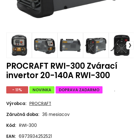
PROCRAFT RWI-300 Zvárací
invertor 20-140A RWI-300
- 11%
NOVINKA
DOPRAVA ZADARMO
.
Výrobca:
PROCRAFT
Záručná doba:
36 mesiacov
Kód:
RWI-300
EAN:
6973934252521