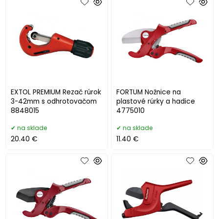
EXTOL PREMIUM Rezač rúrok
FORTUM Nožnice na
3-42mm s odhrotovačom
plastové rúrky a hadice
8848015
4775010
na sklade
na sklade
20.40 €
11.40 €