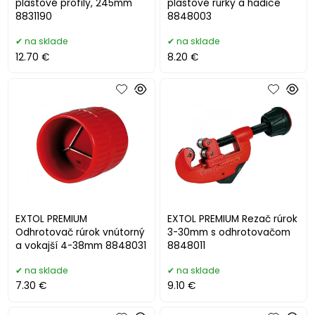
plastové profily, 245mm
plastové rúrky a hadice
8831190
8848003
na sklade
na sklade
12.70 €
8.20 €
EXTOL PREMIUM
EXTOL PREMIUM Rezač rúrok
Odhrotovač rúrok vnútorný
3-30mm s odhrotovačom
a vokajší 4-38mm 8848031
8848011
na sklade
na sklade
7.30 €
9.10 €