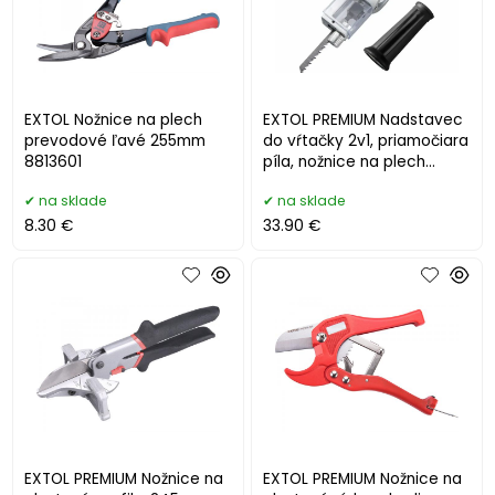
EXTOL Nožnice na plech
EXTOL PREMIUM Nadstavec
prevodové ľavé 255mm
do vŕtačky 2v1, priamočiara
8813601
píla, nožnice na plech
8813654
na sklade
na sklade
8.30 €
33.90 €
EXTOL PREMIUM Nožnice na
EXTOL PREMIUM Nožnice na