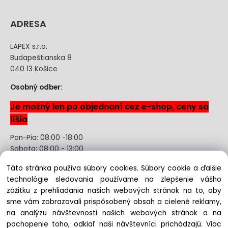
ADRESA
LAPEX s.r.o.
Budapeštianska 8
040 13 Košice
Osobný odber:
Je možný len po objednaní cez e-shop, ceny sa
líšia
Pon-Pia: 08:00 -18:00
Sobota: 08:00 - 13:00
Táto stránka používa súbory cookies. Súbory cookie a ďalšie
Odstúpenie od kúpnej zmluvy uzavretej na diaľku bez
technológie sledovania používame na zlepšenie vášho
registrácie
zážitku z prehliadania našich webových stránok na to, aby
sme vám zobrazovali prispôsobený obsah a cielené reklamy,
na analýzu návštevnosti našich webových stránok a na
pochopenie toho, odkiaľ naši návštevníci prichádzajú.
Viac