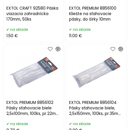
EXTOL CRAFT 92580 Páska
EXTOL PREMIUM 8856100
viazacia zahradnícka
Kliešte na sťahovacie
170mm, 50ks
pásky, do šírky 10mm
na sklade
na sklade
1.50 €
11.00 €
EXTOL PREMIUM 8856102
EXTOL PREMIUM 8856104
Pásky sťahovacie biele
Pásky sťahovacie biele,
2,5x100mm, 100ks, pr.22mm,
2,5x150mm, 100ks, pr.35mm,
8kg
8kg
na sklade
na sklade