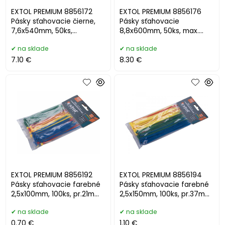
EXTOL PREMIUM 8856172
EXTOL PREMIUM 8856176
Pásky sťahovacie čierne,
Pásky sťahovacie
7,6x540mm, 50ks,
8,8x600mm, 50ks, max.
pr.150mm, 55kg
nosnosť 80kg
na sklade
na sklade
7.10 €
8.30 €
EXTOL PREMIUM 8856192
EXTOL PREMIUM 8856194
Pásky sťahovacie farebné
Pásky sťahovacie farebné
2,5x100mm, 100ks, pr.21mm,
2,5x150mm, 100ks, pr.37mm,
8kg
8kg
na sklade
na sklade
0.70 €
1.10 €