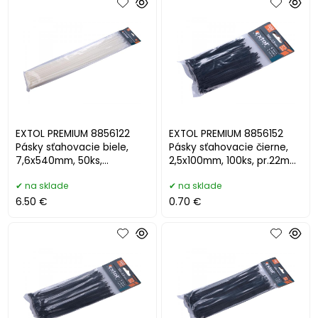
EXTOL PREMIUM 8856122
EXTOL PREMIUM 8856152
Pásky sťahovacie biele,
Pásky sťahovacie čierne,
7,6x540mm, 50ks,
2,5x100mm, 100ks, pr.22mm,
pr.150mm, 55kg
8kg
na sklade
na sklade
6.50 €
0.70 €