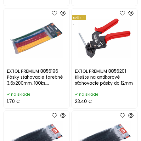
NÁŠ TIP
.
EXTOL PREMIUM 8856196
EXTOL PREMIUM 8856201
Pásky sťahovacie farebné
Kliešte na antikorové
3,6x200mm, 100ks,
sťahovacie pásky do 12mm
pr.53mm, 18kg
na sklade
na sklade
1.70 €
23.40 €