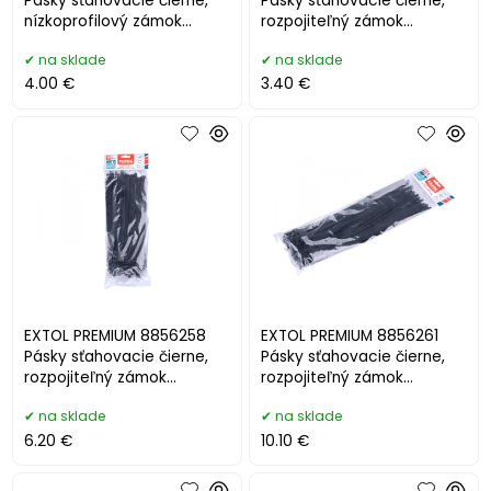
Pásky sťahovacie čierne,
Pásky sťahovacie čierne,
nízkoprofilový zámok
rozpojiteľný zámok
7,6x370mm, nylon PA66
4,8x200mm 100ks
na sklade
na sklade
4.00 €
3.40 €
EXTOL PREMIUM 8856258
EXTOL PREMIUM 8856261
Pásky sťahovacie čierne,
Pásky sťahovacie čierne,
rozpojiteľný zámok
rozpojiteľný zámok
7,2x300mm 100ks
7,2x400mm 100ks
na sklade
na sklade
6.20 €
10.10 €