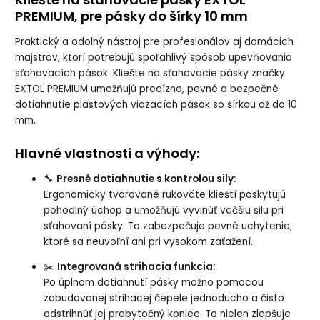
PREMIUM, pre pásky do šírky 10 mm
Praktický a odolný nástroj pre profesionálov aj domácich
majstrov, ktorí potrebujú spoľahlivý spôsob upevňovania
sťahovacích pások. Kliešte na sťahovacie pásky značky
EXTOL PREMIUM umožňujú precízne, pevné a bezpečné
dotiahnutie plastových viazacích pások so šírkou až do 10
mm.
Hlavné vlastnosti a výhody:
🔧
Presné dotiahnutie s kontrolou sily:
Ergonomicky tvarované rukoväte klieští poskytujú
pohodlný úchop a umožňujú vyvinúť väčšiu silu pri
sťahovaní pásky. To zabezpečuje pevné uchytenie,
ktoré sa neuvoľní ani pri vysokom zaťažení.
✂️
Integrovaná strihacia funkcia:
Po úplnom dotiahnutí pásky možno pomocou
zabudovanej strihacej čepele jednoducho a čisto
odstrihnúť jej prebytočný koniec. To nielen zlepšuje