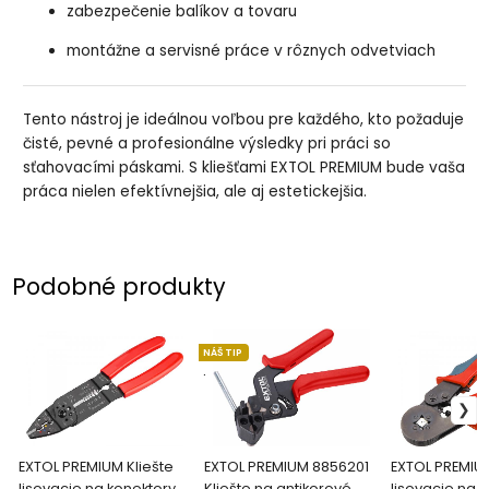
zabezpečenie balíkov a tovaru
montážne a servisné práce v rôznych odvetviach
Tento nástroj je ideálnou voľbou pre každého, kto požaduje
čisté, pevné a profesionálne výsledky pri práci so
sťahovacími páskami. S kliešťami EXTOL PREMIUM bude vaša
práca nielen efektívnejšia, ale aj estetickejšia.
Podobné produkty
NÁŠ TIP
.
EXTOL PREMIUM Kliešte
EXTOL PREMIUM 8856201
EXTOL PREMIUM
lisovacie na konektory,
Kliešte na antikorové
lisovacie na d