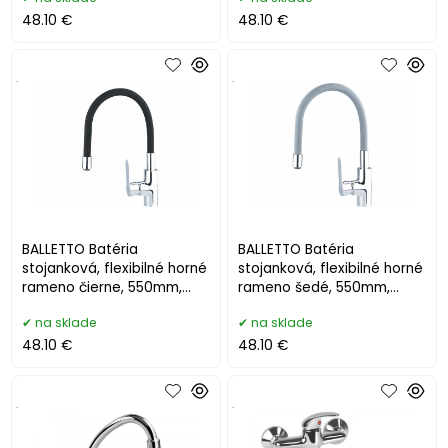
48.10 €
48.10 €
.
.
BALLETTO Batéria
BALLETTO Batéria
stojanková, flexibilné horné
stojanková, flexibilné horné
rameno čierne, 550mm,
rameno šedé, 550mm,
lesklý chróm 81120
lesklý chróm 81121
na sklade
na sklade
48.10 €
48.10 €
.
.