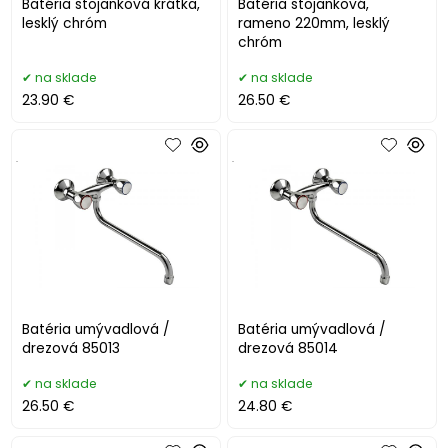
Batéria stojanková krátka,
Batéria stojanková,
lesklý chróm
rameno 220mm, lesklý
chróm
na sklade
na sklade
23.90 €
26.50 €
.
.
Batéria umývadlová /
Batéria umývadlová /
drezová 85013
drezová 85014
na sklade
na sklade
26.50 €
24.80 €