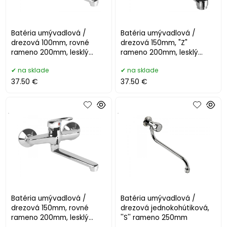
Batéria umývadlová /
Batéria umývadlová /
drezová 100mm, rovné
drezová 150mm, "Z"
rameno 200mm, lesklý
rameno 200mm, lesklý
chróm 72008
chróm 72011
na sklade
na sklade
37.50 €
37.50 €
.
.
Batéria umývadlová /
Batéria umývadlová /
drezová 150mm, rovné
drezová jednokohútiková,
rameno 200mm, lesklý
''S'' rameno 250mm