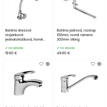
Batéria drezová
Batéria jadrová, rozstup
stojanková
100mm, rovné rameno
jednokohútiková, horné
300mm Viking
rameno
na sklade
na sklade
19.60 €
49.60 €
.
.