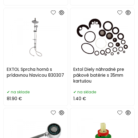
EXTOL Sprcha horná s
Extol Diely náhradné pre
prídavnou hlavicou 830307
pákové batérie s 35mm
kartušou
na sklade
na sklade
81.90 €
1.40 €