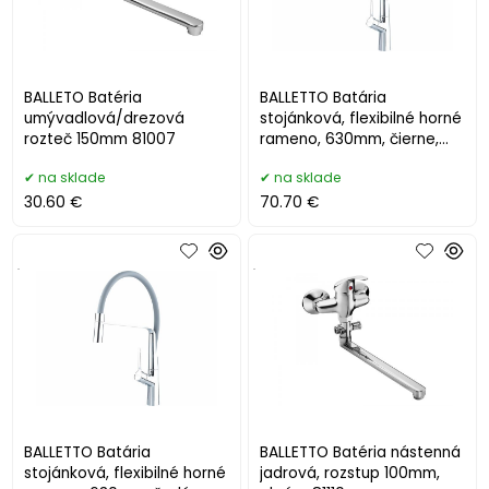
BALLETO Batéria
BALLETTO Batária
umývadlová/drezová
stojánková, flexibilné horné
rozteč 150mm 81007
rameno, 630mm, čierne,
lesklý chróm 81130
na sklade
na sklade
30.60 €
70.70 €
.
.
BALLETTO Batária
BALLETTO Batéria nástenná
stojánková, flexibilné horné
jadrová, rozstup 100mm,