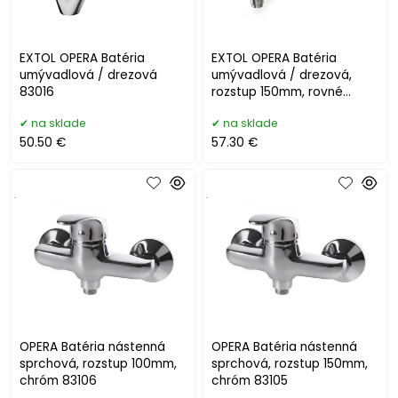
EXTOL OPERA Batéria
EXTOL OPERA Batéria
umývadlová / drezová
umývadlová / drezová,
83016
rozstup 150mm, rovné
rameno 200mm
na sklade
na sklade
50.50 €
57.30 €
.
.
OPERA Batéria nástenná
OPERA Batéria nástenná
sprchová, rozstup 100mm,
sprchová, rozstup 150mm,
chróm 83106
chróm 83105