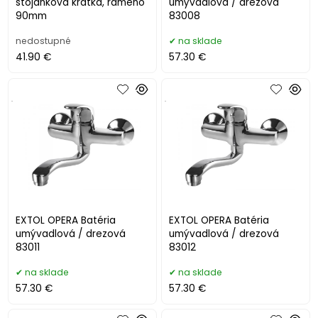
stojanková krátka, rameno
umývadlová / drezová
90mm
83008
nedostupné
na sklade
41.90 €
57.30 €
.
.
EXTOL OPERA Batéria
EXTOL OPERA Batéria
umývadlová / drezová
umývadlová / drezová
83011
83012
na sklade
na sklade
57.30 €
57.30 €