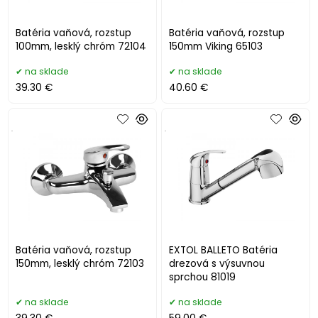
Batéria vaňová, rozstup
Batéria vaňová, rozstup
100mm, lesklý chróm 72104
150mm Viking 65103
na sklade
na sklade
39.30 €
40.60 €
.
.
Batéria vaňová, rozstup
EXTOL BALLETO Batéria
150mm, lesklý chróm 72103
drezová s výsuvnou
sprchou 81019
na sklade
na sklade