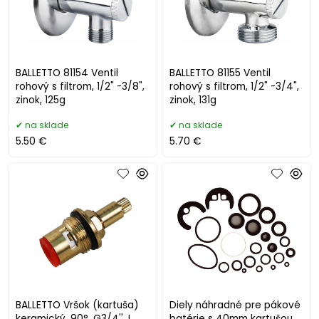
BALLETTO 81154 Ventil
BALLETTO 81155 Ventil
rohový s filtrom, 1/2" -3/8",
rohový s filtrom, 1/2" -3/4",
zinok, 125g
zinok, 131g
na sklade
na sklade
5.50 €
5.70 €
BALLETTO Vršok (kartuša)
Diely náhradné pre pákové
keramický, 90°, G3/4'', L
batérie s 40mm kartušou,