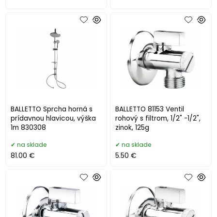
BALLETTO Sprcha horná s
BALLETTO 81153 Ventil
prídavnou hlavicou, výška
rohový s filtrom, 1/2" -1/2",
1m 830308
zinok, 125g
na sklade
na sklade
81.00 €
5.50 €