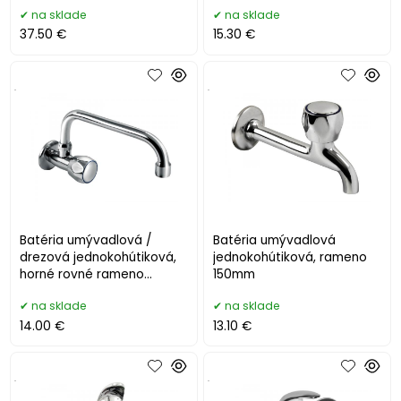
chróm 72007
na sklade
na sklade
37.50 €
15.30 €
.
.
Batéria umývadlová /
Batéria umývadlová
drezová jednokohútiková,
jednokohútiková, rameno
horné rovné rameno
150mm
200mm
na sklade
na sklade
14.00 €
13.10 €
.
.