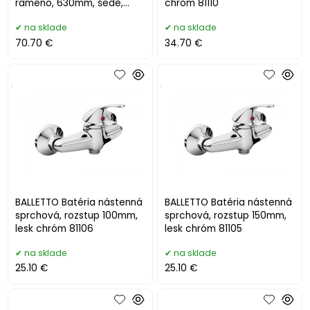
rameno, 630mm, šedé,
chróm 81110
lesklý chróm 81131
na sklade
na sklade
70.70 €
34.70 €
.
.
BALLETTO Batéria nástenná
BALLETTO Batéria nástenná
sprchová, rozstup 100mm,
sprchová, rozstup 150mm,
lesk chróm 81106
lesk chróm 81105
na sklade
na sklade
25.10 €
25.10 €
.
.