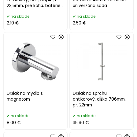
23,5mm, pre kohú. batérie
univerzána sada
85xxx 85050
na sklade
na sklade
2.10 €
2.50 €
Držiak na mydlo s
Držiak na sprchu
magnetom
antikorový, dĺžka 706mm,
pr. 22mm
na sklade
na sklade
8.00 €
35.90 €