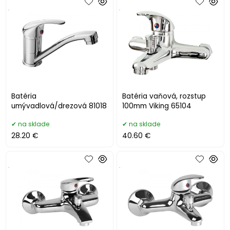
.
.
Batéria
Batéria vaňová, rozstup
umývadlová/drezová 81018
100mm Viking 65104
na sklade
na sklade
28.20 €
40.60 €
.
.