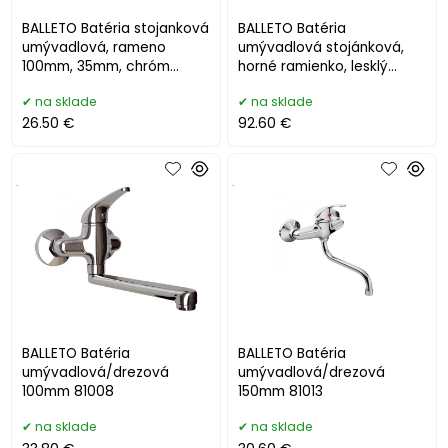
BALLETO Batéria stojanková
BALLETO Batéria
umývadlová, rameno
umývadlová stojánková,
100mm, 35mm, chróm
horné ramienko, lesklý
81002
chróm
na sklade
na sklade
26.50 €
92.60 €
.
.
BALLETO Batéria
BALLETO Batéria
umývadlová/drezová
umývadlová/drezová
100mm 81008
150mm 81013
na sklade
na sklade