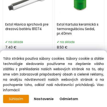
Extol Hlavica sprchová pre
Extol Kartuša keramická s
drezovú batériu 81074
termoreguláciou Sedal,
pr.40mm
na sklade
na sklade
7.40 €
8.50 €
Táto stránka používa súbory cookies. Súbory cookie a ďalšie
technológie sledovania používame na zlepšenie vášho
zážitku z prehliadania našich webových stránok na to, aby
sme vám zobrazovali prispôsobený obsah a cielené reklamy,
na analýzu návštevnosti našich webových stránok a na
pochopenie toho, odkiaľ naši návštevníci prichádzajú.
Viac
informácií
Súhlasím
Nastavenie
Odmietam
Extol Kartuša keramická,
Extol Kartuša keramická,
CLIC-CLAC, 40mm
pr.35mm