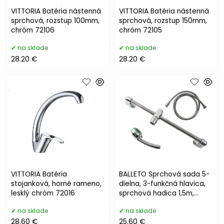
VITTORIA Batéria nástenná
VITTORIA Batéria nástenná
sprchová, rozstup 100mm,
sprchová, rozstup 150mm,
chróm 72106
chróm 72105
na sklade
na sklade
28.20 €
28.20 €
.
VITTORIA Batéria
BALLETO Sprchová sada 5-
stojanková, horné rameno,
dielna, 3-funkčná hlavica,
lesklý chróm 72016
sprchová hadica 1,5m,
držiak na stenu, mydelnička
na sklade
na sklade
28.60 €
25.60 €