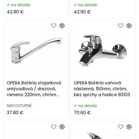
na sklade
na sklade
42.90 €
42.90 €
.
.
OPERA Batéria stojanková
OPERA Batéria vaňová
umývadlová / drezová,
nástenná, 150mm, chróm,
rameno 220mm, chróm
bez sprchy a hadice 83103
83001
NEDOSTUPNÉ
na sklade
37.80 €
70.60 €
.
.