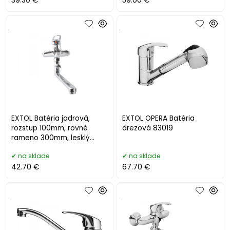
39.30 €
59.00 €
.
.
EXTOL Batéria jadrová,
EXTOL OPERA Batéria
rozstup 100mm, rovné
drezová 83019
rameno 300mm, lesklý
chróm
na sklade
na sklade
42.70 €
67.70 €
.
.