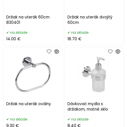
Držiak na uterák 60cm
Držiak na uterák dvojitý
830401
60cm
na sklade
na sklade
14.00 €
18.70 €
Držiak na uterák oválny
Dávkovač mydla s
držiakom, matné sklo
na sklade
na sklade
9.30 €
8.40 €