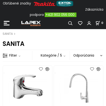
Obľúbené značky
Zákaznícka
podpora
+421 902 056 000
0
SANITA
SANITA
Filter
Kategórie
/ 5
.
.