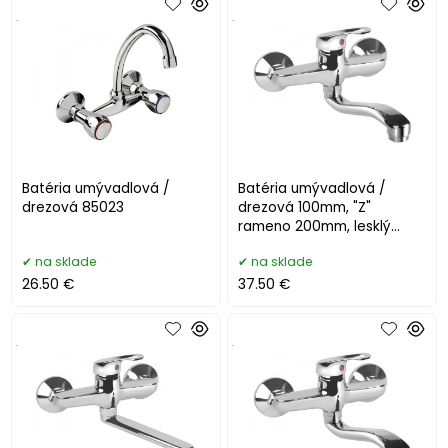
.
.
Batéria umývadlová /
Batéria umývadlová /
drezová 85023
drezová 100mm, "Z"
rameno 200mm, lesklý
chróm 72012
na sklade
na sklade
26.50 €
37.50 €
.
.