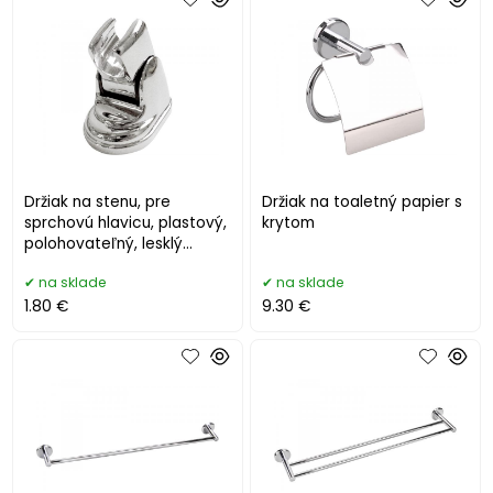
Držiak na stenu, pre
Držiak na toaletný papier s
sprchovú hlavicu, plastový,
krytom
polohovateľný, lesklý
chróm
na sklade
na sklade
1.80 €
9.30 €