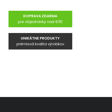
DOPRAVA ZDARMA
pre objednávky nad €110
UNIKÁTNE PRODUKTY
prémiová kvalita výrobkov