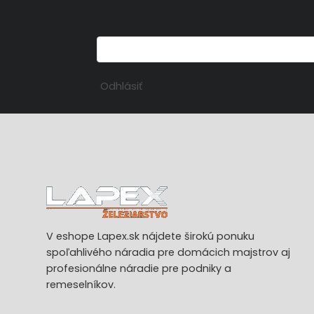
Odhlásiť
V eshope Lapex.sk nájdete širokú ponuku
spoľahlivého náradia pre domácich majstrov aj
profesionálne náradie pre podniky a
remeselníkov.