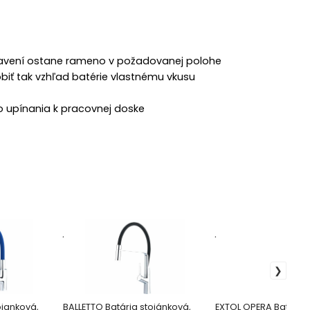
avení ostane rameno v požadovanej polohe
iť tak vzhľad batérie vlastnému vkusu
o upínania k pracovnej doske
.
.
ojanková,
BALLETTO Batária stojánková,
EXTOL OPERA Batéria