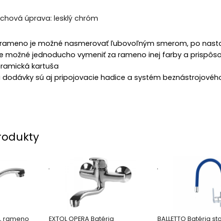
né rameno je možné nasmerovať ľubovoľným smerom, po nast
e možné jednoducho vymeniť za rameno inej farby a prispôsob
ramická kartuša
 dodávky sú aj pripojovacie hadice a systém beznástrojovéh
rodukty
.
.
á, rameno
EXTOL OPERA Batéria
BALLETTO Batéria st