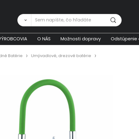
Zákaznícka p
VÝROBCOVIA
O NÁS
Možnosti dopravy
Odstúpenie 
né Batérie
Umývadlové, drezové batérie