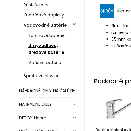
Príslušenstvo
Kúpeľňové doplnky
Vodovodné Batérie
flexibil
rameno j
Sprchové batérie
35mm ke
Umývadlové,
súčasťou
drezové batérie
Vaňové batérie
Sprchové hlavice
Podobné p
NÁHRADNÉ DIELY NA ŽALÚZIE
.
NÁHRADNÉ DIELY
DETOX Neera
Batéria stojankov