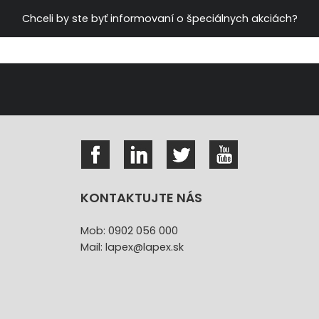
Chceli by ste byť informovaní o špeciálnych akciách?
KONTAKTUJTE NÁS
Mob: 0902 056 000
Mail: lapex@lapex.sk