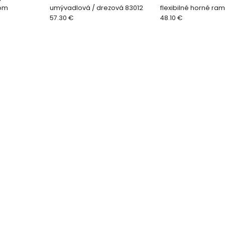
róm
umývadlová / drezová 83012
flexibilné horné r
57.30 €
550mm, lesklý chró
48.10 €