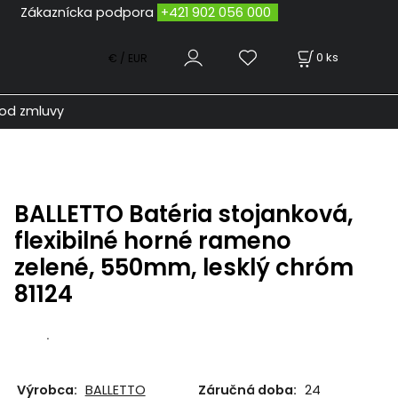
odpora
+421 902 056 000
0
ks
€ / EUR
od zmluvy
BALLETTO Batéria stojanková,
flexibilné horné rameno
zelené, 550mm, lesklý chróm
81124
.
Výrobca:
BALLETTO
Záručná doba:
24