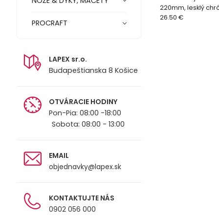
NOŽE & DÝKY, MAČETY
220mm, lesklý ch
26.50 €
PROCRAFT
LAPEX sr.o.
Budapeštianska 8 Košice
OTVÁRACIE HODINY
Pon-Pia: 08:00 -18:00
Sobota: 08:00 - 13:00
EMAIL
objednavky@lapex.sk
KONTAKTUJTE NÁS
0902 056 000