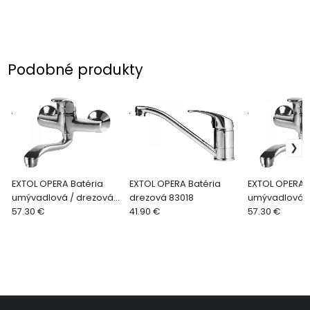
Podobné produkty
.
.
.
EXTOL OPERA Batéria
EXTOL OPERA Batéria
EXTOL OPERA 
umývadlová / drezová
drezová 83018
umývadlová /
83011
57.30 €
41.90 €
83012
57.30 €