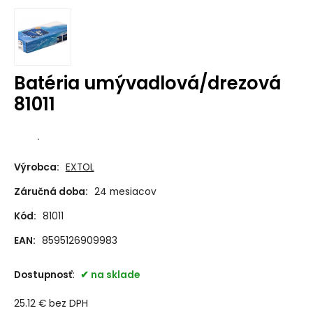
Batéria umývadlová/drezová
81011
.
Výrobca:
EXTOL
Záručná doba:
24 mesiacov
Kód:
81011
EAN:
8595126909983
Dostupnosť:
na sklade
25.12
€
bez DPH