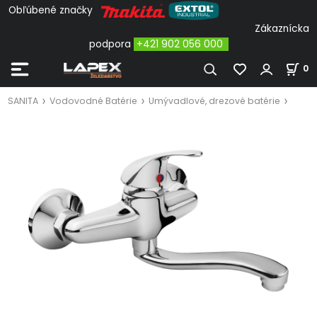
Obľúbené značky
Zákaznícka
podpora
+421 902 056 000
0
SANITA
Vodovodné Batérie
Umývadlové, drezové batérie