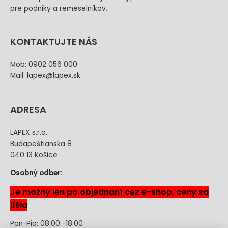
pre podniky a remeselníkov.
KONTAKTUJTE NÁS
Mob: 0902 056 000
Mail: lapex@lapex.sk
ADRESA
LAPEX s.r.o.
Budapeštianska 8
040 13 Košice
Osobný odber:
Je možný len po objednaní cez e-shop, ceny sa
líšia
Pon-Pia: 08:00 -18:00