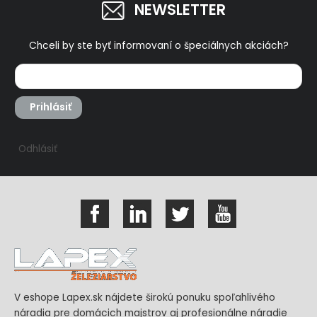
NEWSLETTER
Chceli by ste byť informovaní o špeciálnych akciách?
Prihlásiť
Odhlásiť
V eshope Lapex.sk nájdete širokú ponuku spoľahlivého
náradia pre domácich majstrov aj profesionálne náradie