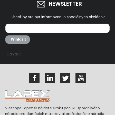
NEWSLETTER
Chceli by ste byť informovaní o špeciálnych akciách?
Prihlásiť
Odhlásiť
V eshope Lapex.sk nájdete širokú ponuku spoľahlivého
náradia pre domácich majstrov aj profesionálne náradie