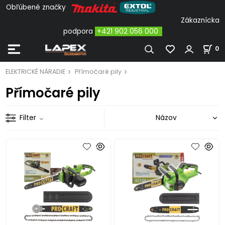
Obľúbené značky
Zákaznícka
podpora
+421 902 056 000
0
ELEKTRICKÉ NÁRADIE
Přímočaré pily
Přímočaré pily
Filter