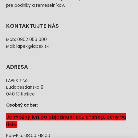
pre podniky a remeselníkov.
KONTAKTUJTE NÁS
Mob: 0902 056 000
Mail: lapex@lapex.sk
ADRESA
LAPEX s.r.o.
Budapeštianska 8
040 13 Košice
Osobný odber:
Je možný len po objednaní cez e-shop, ceny sa
líšia
Pon-Pia: 08:00 -18:00