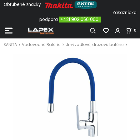
Obľúbené značky
Zákaznícka
podpora
+421 902 056 000
0
SANITA
Vodovodné Batérie
Umývadlové, drezové batérie