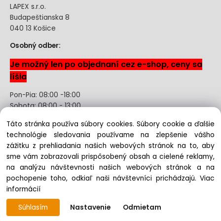
LAPEX s.r.o.
Budapeštianska 8
040 13 Košice
Osobný odber:
Je možný len po objednaní cez e-shop, ceny sa
líšia
Pon-Pia: 08:00 -18:00
Sobota: 08:00 - 13:00
Táto stránka používa súbory cookies. Súbory cookie a ďalšie
Odstúpenie od kúpnej zmluvy uzavretej na diaľku bez
technológie sledovania používame na zlepšenie vášho
registrácie
zážitku z prehliadania našich webových stránok na to, aby
sme vám zobrazovali prispôsobený obsah a cielené reklamy,
na analýzu návštevnosti našich webových stránok a na
pochopenie toho, odkiaľ naši návštevníci prichádzajú.
Viac
Copyright © 2022 lapex.sk, All rights reserved
informácií
Súhlasím
Nastavenie
Odmietam
Vytvorené systémom ClickEshop.sk