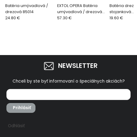
Batéria umývadlová /
EXTOL OPERA Batéria
Batéria drezo
drezová 85014
umývadlová / drezová,
stojanková
24.80 €
rozstup 150mm, rovné
57.30 €
jednokohútiko
19.60 €
rameno 200mm
rameno
NEWSLETTER
Chceli by ste byť informovaní o špeciálnych akciách?
Prihlásiť
Odhlásiť