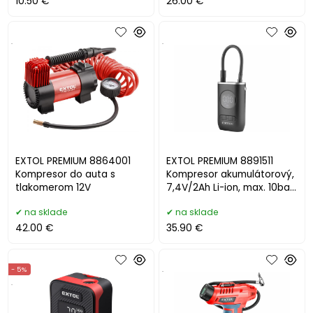
10.50 €
26.00 €
.
.
EXTOL PREMIUM 8864001
EXTOL PREMIUM 8891511
Kompresor do auta s
Kompresor akumulátorový,
tlakomerom 12V
7,4V/2Ah Li-ion, max. 10bar,
15l/min
na sklade
na sklade
42.00 €
35.90 €
- 5%
.
.