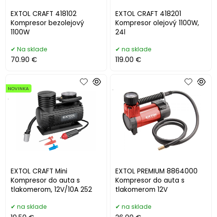
EXTOL CRAFT 418102
EXTOL CRAFT 418201
Kompresor bezolejový
Kompresor olejový 1100W,
1100W
24l
Na sklade
na sklade
70.90 €
119.00 €
NOVINKA
.
.
EXTOL CRAFT Mini
EXTOL PREMIUM 8864000
Kompresor do auta s
Kompresor do auta s
tlakomerom, 12V/10A 252
tlakomerom 12V
na sklade
na sklade