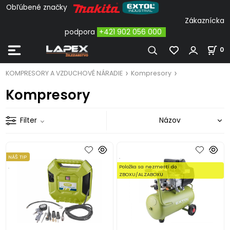
Obľúbené značky
Zákaznícka
podpora
+421 902 056 000
0
KOMPRESORY A VZDUCHOVÉ NÁRADIE
Kompresory
Kompresory
Filter
NÁŠ TIP
.
.
Položka sa nezmestí do
ZBOXU/ALZABOXU