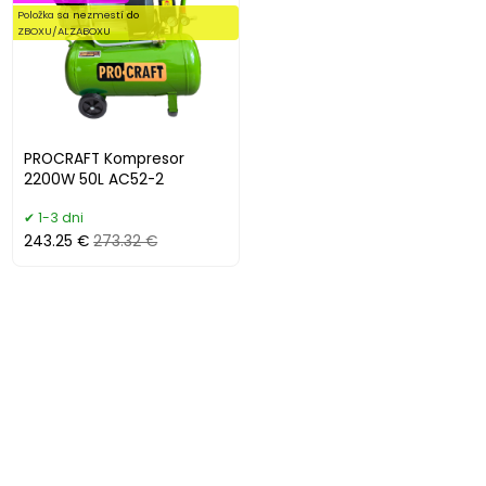
Položka sa nezmestí do
ZBOXU/ALZABOXU
PROCRAFT Kompresor
2200W 50L AC52-2
1-3 dni
243.25 €
273.32 €