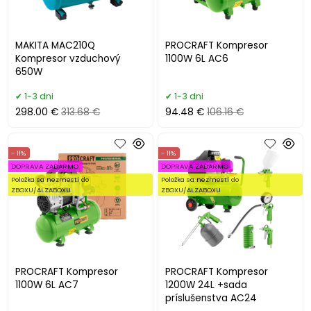
MAKITA MAC210Q
PROCRAFT Kompresor
Kompresor vzduchový
1100W 6L AC6
650W
1-3 dni
1-3 dni
298.00 €
313.68 €
94.48 €
106.16 €
- 11%
- 11%
DOPRAVA ZADARMO
DOPRAVA ZADARMO
Položka sa nezmestí do
Položka sa nezmestí do
ZBOXU/ALZABOXU
ZBOXU/ALZABOXU
PROCRAFT Kompresor
PROCRAFT Kompresor
1100W 6L AC7
1200W 24L +sada
príslušenstva AC24