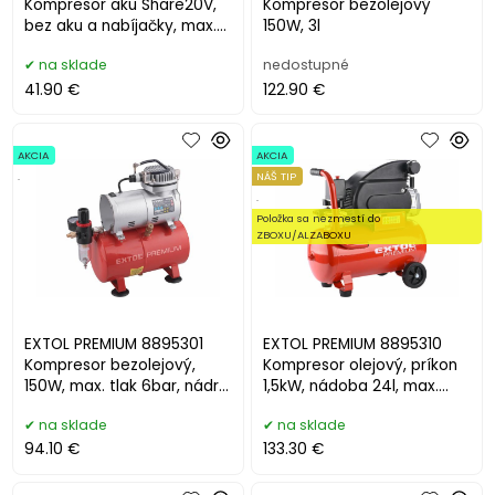
Kompresor aku Share20V,
Kompresor bezolejový
bez aku a nabíjačky, max.
150W, 3l
11bar
na sklade
nedostupné
41.90 €
122.90 €
AKCIA
AKCIA
.
NÁŠ TIP
.
Položka sa nezmestí do
ZBOXU/ALZABOXU
EXTOL PREMIUM 8895301
EXTOL PREMIUM 8895310
Kompresor bezolejový,
Kompresor olejový, príkon
150W, max. tlak 6bar, nádrž
1,5kW, nádoba 24l, max.
3l
8bar
na sklade
na sklade
94.10 €
133.30 €