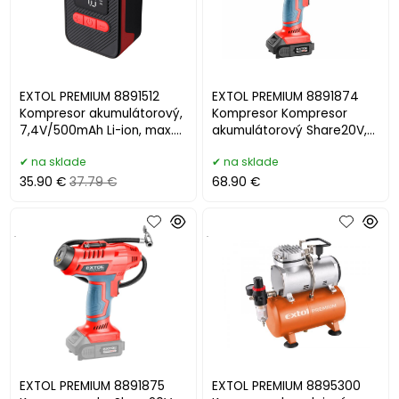
EXTOL PREMIUM 8891512
EXTOL PREMIUM 8891874
Kompresor akumulátorový,
Kompresor Kompresor
7,4V/500mAh Li-ion, max.
akumulátorový Share20V,
10bar, 12l/min
1x 2Ah Li-ion, 11bar
na sklade
na sklade
35.90 €
37.79 €
68.90 €
.
.
EXTOL PREMIUM 8891875
EXTOL PREMIUM 8895300