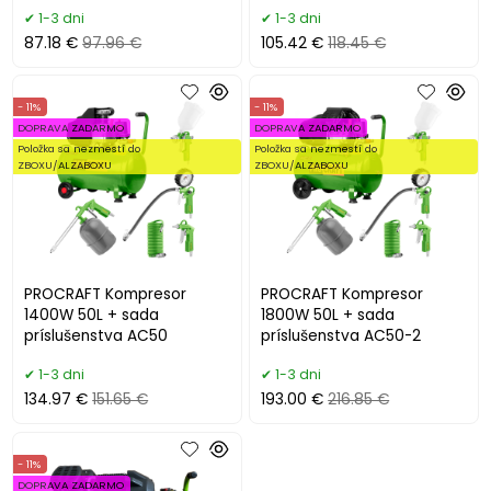
1-3 dni
1-3 dni
87.18 €
97.96 €
105.42 €
118.45 €
- 11%
- 11%
DOPRAVA ZADARMO
DOPRAVA ZADARMO
Položka sa nezmestí do
Položka sa nezmestí do
ZBOXU/ALZABOXU
ZBOXU/ALZABOXU
PROCRAFT Kompresor
PROCRAFT Kompresor
1400W 50L + sada
1800W 50L + sada
príslušenstva AC50
príslušenstva AC50-2
1-3 dni
1-3 dni
134.97 €
151.65 €
193.00 €
216.85 €
- 11%
DOPRAVA ZADARMO