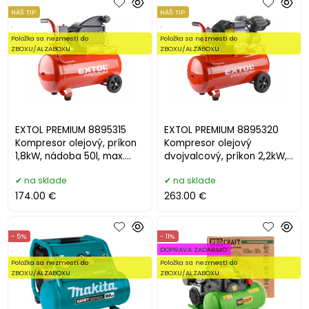
NÁŠ TIP
NÁŠ TIP
.
.
Položka sa nezmestí do
Položka sa nezmestí do
ZBOXU/ALZABOXU
ZBOXU/ALZABOXU
EXTOL PREMIUM 8895315
EXTOL PREMIUM 8895320
Kompresor olejový, príkon
Kompresor olejový
1,8kW, nádoba 50l, max.
dvojvalcový, príkon 2,2kW,
8bar
nádoba 50l, max. 8bar
na sklade
na sklade
174.00 €
263.00 €
- 5%
- 11%
.
DOPRAVA ZADARMO
Položka sa nezmestí do
Položka sa nezmestí do
ZBOXU/ALZABOXU
ZBOXU/ALZABOXU