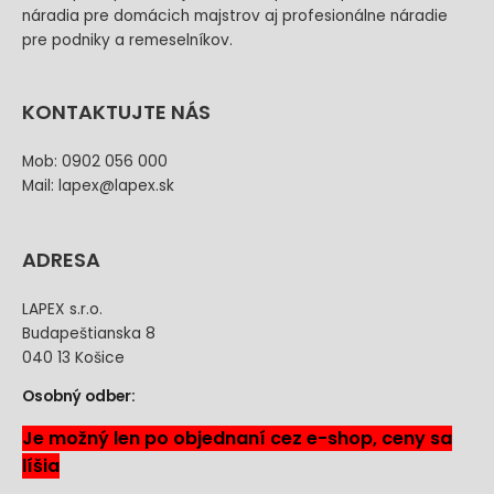
náradia pre domácich majstrov aj profesionálne náradie
pre podniky a remeselníkov.
KONTAKTUJTE NÁS
Mob: 0902 056 000
Mail: lapex@lapex.sk
ADRESA
LAPEX s.r.o.
Budapeštianska 8
040 13 Košice
Osobný odber:
Je možný len po objednaní cez e-shop, ceny sa
líšia