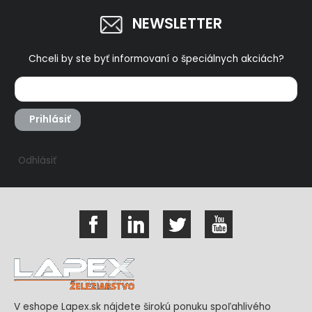
NEWSLETTER
Chceli by ste byť informovaní o špeciálnych akciách?
Prihlásiť
Odhlásiť
V eshope Lapex.sk nájdete širokú ponuku spoľahlivého