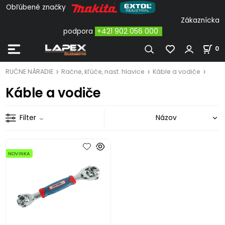
Obľúbené značky
Zákaznícka
podpora
+421 902 056 000
0
RUČNE NÁRADIE
Račne, kľúče, nast. hlavice
Káble a vodiče
Káble a vodiče
Filter
NOVINKA