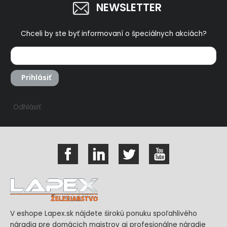
NEWSLETTER
Chceli by ste byť informovaní o špeciálnych akciách?
Prihlásiť
Odhlásiť
V eshope Lapex.sk nájdete širokú ponuku spoľahlivého
náradia pre domácich majstrov aj profesionálne náradie