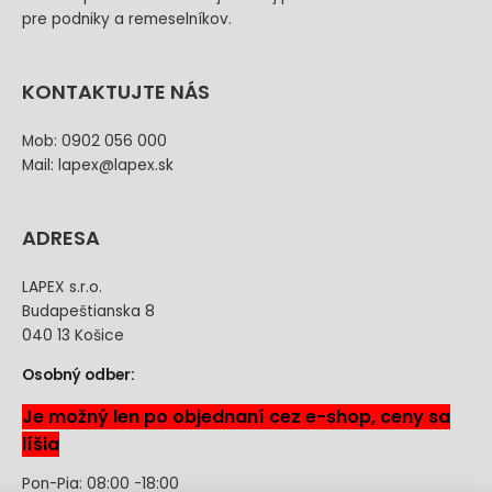
pre podniky a remeselníkov.
KONTAKTUJTE NÁS
Mob: 0902 056 000
Mail: lapex@lapex.sk
ADRESA
LAPEX s.r.o.
Budapeštianska 8
040 13 Košice
Osobný odber:
Je možný len po objednaní cez e-shop, ceny sa
líšia
Pon-Pia: 08:00 -18:00