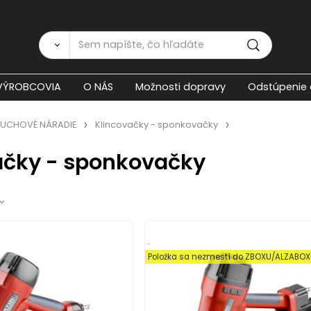
Zákaznícka p
VÝROBCOVIA
O NÁS
Možnosti dopravy
Odstúpenie 
UCHOVÉ NÁRADIE
Klincovačky - sponkovačky
ačky - sponkovačky
.
Položka sa nezmestí do ZBOXU/ALZABO