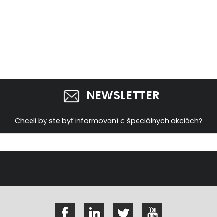
NEWSLETTER
Chceli by ste byť informovaní o špeciálnych akciách?