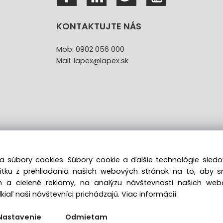
KONTAKTUJTE NÁS
Mob: 0902 056 000
Mail: lapex@lapex.sk
a súbory cookies. Súbory cookie a ďalšie technológie sle
žitku z prehliadania našich webových stránok na to, aby 
túpenie od kúpnej zmluvy uzavretej na diaľku bez registr
 a cielené reklamy, na analýzu návštevnosti našich we
iaľ naši návštevníci prichádzajú.
Viac informácií
Copyright © 2022 lapex.sk, All rights reserved
Nastavenie
Odmietam