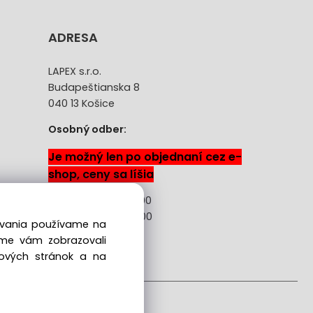
ADRESA
LAPEX s.r.o.
Budapeštianska 8
040 13 Košice
Osobný odber:
Je možný len po objednaní cez e-
shop, ceny sa líšia
Pon-Pia: 08:00 -18:00
Sobota: 08:00 - 13:00
dovania používame na
sme vám zobrazovali
ácie
bových stránok a na