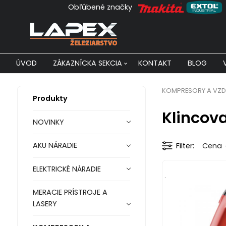
Obľúbené značky
ÚVOD
ZÁKAZNÍCKA SEKCIA
KONTAKT
BLOG
KOMPRESORY A VZD
Produkty
Klincov
NOVINKY
AKU NÁRADIE
Filter
Cena
ELEKTRICKÉ NÁRADIE
.
MERACIE PRÍSTROJE A
LASERY