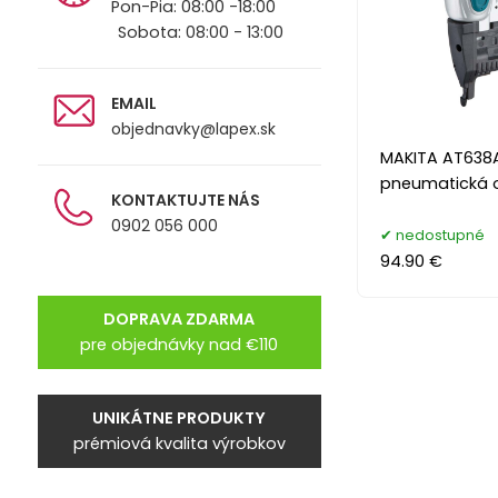
Pon-Pia: 08:00 -18:00
Sobota: 08:00 - 13:00
EMAIL
objednavky@lapex.sk
MAKITA AT638
pneumatická 
KONTAKTUJTE NÁS
0902 056 000
nedostupné
94.90 €
DOPRAVA ZDARMA
pre objednávky nad €110
UNIKÁTNE PRODUKTY
prémiová kvalita výrobkov