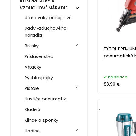
KOMPRESORY A
VZDUCHOVÉ NÁRADIE
Uťahováky príklepové
Sady vzduchového
náradia
Brúsky
EXTOL PREMIUM
pneumatická 
Príslušenstvo
Vŕtačky
na sklade
Rýchlospojky
83.90 €
Pištole
Hustiče pneumatík
.
Kladivá
Klince a sponky
Hadice