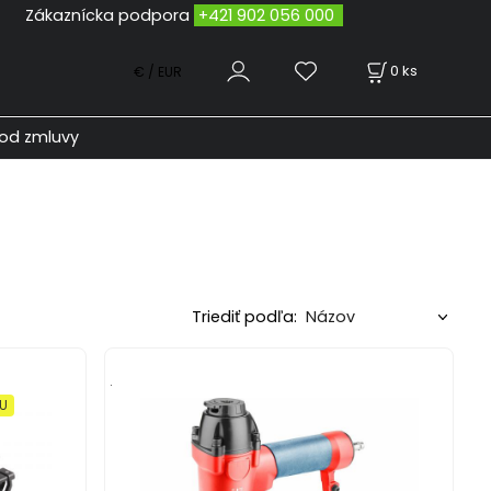
odpora
+421 902 056 000
0
ks
€ / EUR
od zmluvy
Triediť podľa:
.
XU