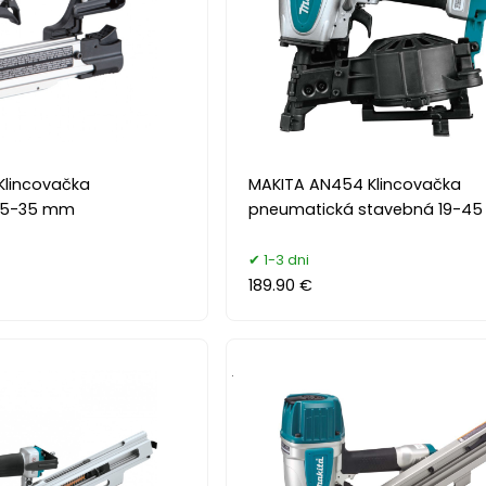
Klincovačka
MAKITA AN454 Klincovačka
15-35 mm
pneumatická stavebná 19-4
1-3 dni
189.90 €
.