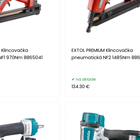
 Klincovačka
EXTOL PREMIUM Klincovačka
NF1 970Nm 8865041
pneumatická NF2 1485Nm 88
na sklade
134.30 €
.