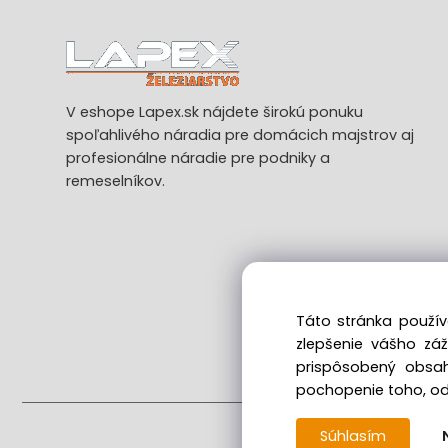
V eshope Lapex.sk nájdete širokú ponuku
spoľahlivého náradia pre domácich majstrov aj
profesionálne náradie pre podniky a
remeselníkov.
Táto stránka použív
zlepšenie vášho zá
Ods
prispôsobený obsah
pochopenie toho, odk
Súhlasím