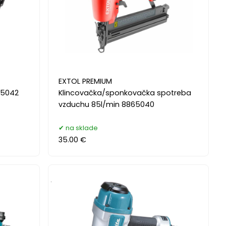
EXTOL PREMIUM
65042
Klincovačka/sponkovačka spotreba
vzduchu 85l/min 8865040
na sklade
35.00 €
.