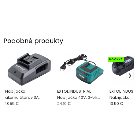
Podobné produkty
NOVINKA
Nabíjačka
EXTOL INDUSTRIAL
EXTOL INDUSTR
akumulátorov 3A
Nabíjačka 40V, 3-5h
Nabíjačka
8791115A, pre 8791115,
18.55 €
8795600C
24.10 €
akumulátorov 
13.50 €
8791255
pre 8791580 -