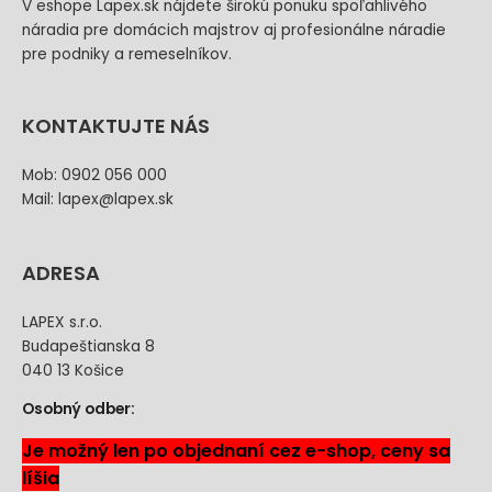
V eshope Lapex.sk nájdete širokú ponuku spoľahlivého
náradia pre domácich majstrov aj profesionálne náradie
pre podniky a remeselníkov.
KONTAKTUJTE NÁS
Mob: 0902 056 000
Mail: lapex@lapex.sk
ADRESA
LAPEX s.r.o.
Budapeštianska 8
040 13 Košice
Osobný odber:
Je možný len po objednaní cez e-shop, ceny sa
líšia