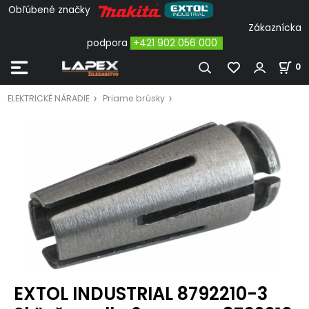
Obľúbené značky
Zákaznícka
podpora
+421 902 056 000
0
ELEKTRICKÉ NÁRADIE
Priame brúsky
EXTOL INDUSTRIAL 8792210-3