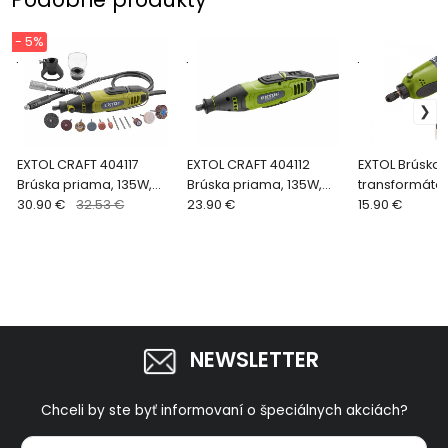
- 5%
.
.
.
EXTOL CRAFT 404117
EXTOL CRAFT 404112
EXTOL Brúska 
Brúska priama, 135W,
Brúska priama, 135W,
transformáto
210ks príslušenstva,
30.90 €
32.53 €
40ks príslušenstva
23.90 €
15.90 €
kufor
NEWSLETTER
Chceli by ste byť informovaní o špeciálnych akciách?