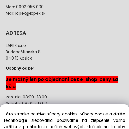
Mob: 0902 056 000
Mail: lapex@lapex.sk
ADRESA
LAPEX s.r.o.
Budapeštianska 8
040 13 Košice
Osobný odber:
Je možný len po objednaní cez e-shop, ceny sa
líšia
Pon-Pia: 08:00 -18:00
Sobota: 08:00 - 13:00
Táto stránka používa súbory cookies. Súbory cookie a ďalšie
Odstúpenie od kúpnej zmluvy uzavretej na diaľku bez
technológie sledovania používame na zlepšenie vášho
registrácie
zážitku z prehliadania našich webových stránok na to, aby