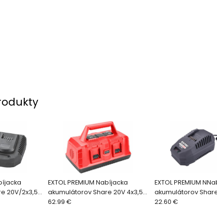
rodukty
bíjacka
EXTOL PREMIUM Nabíjacka
EXTOL PREMIUM NNa
re 20V/2x3,5A
akumulátorov Share 20V 4x3,5A
akumulátorov Shar
8XX a 87918XX
8891895
62.99 €
pre 889188x, 889189
22.60 €