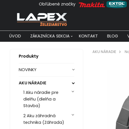
Obľúbené značky
ÚVOD
ZÁKAZNÍCKA SEKCIA
KONTAKT
BLOG
AKU NÁRADIE
Na
Produkty
NOVINKY
AKU NÁRADIE
1 Aku náradie pre
dielňu (dielňa a
Stavba)
2 Aku záhradná
technika (Záhrada)