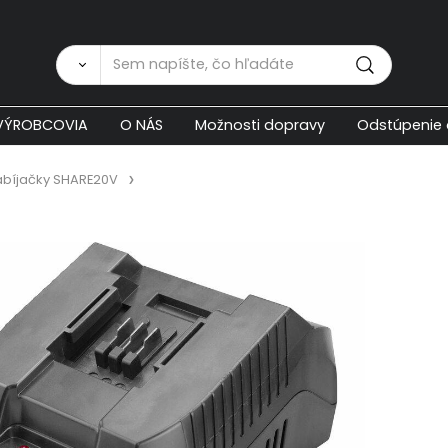
Zákaznícka p
VÝROBCOVIA
O NÁS
Možnosti dopravy
Odstúpenie 
bíjačky SHARE20V