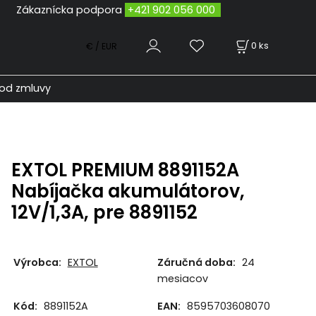
odpora
+421 902 056 000
0
ks
€ / EUR
od zmluvy
EXTOL PREMIUM 8891152A
Nabíjačka akumulátorov,
12V/1,3A, pre 8891152
Výrobca:
EXTOL
Záručná doba:
24
mesiacov
Kód:
8891152A
EAN:
8595703608070