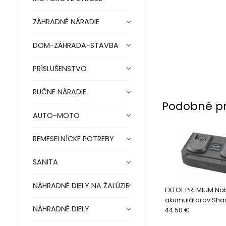
ZÁHRADNÉ NÁRADIE
DOM-ZÁHRADA-STAVBA
PRÍSLUŠENSTVO
RUČNE NÁRADIE
Podobné p
AUTO-MOTO
REMESELNÍCKE POTREBY
SANITA
NÁHRADNÉ DIELY NA ŽALÚZIE
EXTOL PREMIUM Na
akumulátorov Sha
NÁHRADNÉ DIELY
8891894, pre 8891
44.50 €