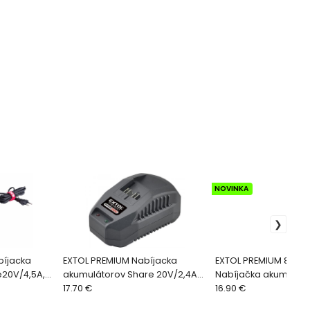
NOVINKA
bíjacka
EXTOL PREMIUM Nabíjacka
EXTOL PREMIUM 88918
e20V/4,5A,
akumulátorov Share 20V/2,4A
Nabíjačka akumulát
7
8891893, pre 88918XX a 87918XX
17.70 €
Share20V do auta, 12
16.90 €
889188x