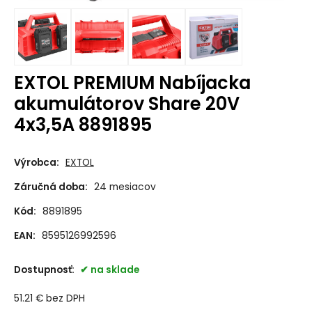
EXTOL PREMIUM Nabíjacka
akumulátorov Share 20V
4x3,5A 8891895
Výrobca:
EXTOL
Záručná doba:
24 mesiacov
Kód:
8891895
EAN:
8595126992596
Dostupnosť:
na sklade
51.21
€
bez DPH