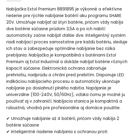
Nabíjačka Extol Premium 8891895 je výkonné a efektívne
riešenie pre rýchle nabíjanie batérií aku programu SHARE
20V. Umožňuje nabíjať až štyri batérie, pričom vždy nabíja
dve batérie súčasne prúdom 3,5A a po ich nabití
automaticky začne nabíjať ďalšie dve. Inteligentný systém
riadi nabíjací proces samostatne pre každú batériu, sleduje
ich stav a zabezpečuje optimálne nabíjanie bez rizika
prebíjania. Nabíjačka je kompatibilná s batériami Extol
Premium aj Extol Industrial a dokáže nabíjať batérie rôznych
kapacít súčasne. Elektronická ochrana zabraňuje
prehriatiu, nadprúdu a chráni pred prebitím. Disponuje LED
indikáciou nabíjacieho procesu a automaticky ukončuje
nabíjanie po dosiahnutí plného nabitia. Napájanie je
univerzálne (100-240V, 50/60Hz), vďaka čomu je možné ju
používať aj v zahraničí. Nabíjacia stanica je kompaktná a
robustná, vhodná pre profesionálne aj domáce použitie.
✔ Umožňuje nabíjanie až 4 batérií, pričom vždy nabíja 2
batérie súčasne
✔ Inteligentné riadenie nabíjania s ochranou proti