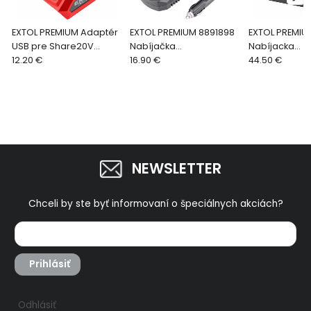
EXTOL PREMIUM Adaptér
EXTOL PREMIUM 8891898
EXTOL PREMIU
USB pre Share20V
Nabíjačka
Nabíjacka
akumulátor, 2x USB
12.20 €
akumulátorov Share20V
16.90 €
akumulátorov
44.50 €
5V/2A, 8891896
do auta, 12V/2,2A, pre
20V/2x3,5A 88
889188x
88918XX a 879
NEWSLETTER
Chceli by ste byť informovaní o špeciálnych akciách?
Prihlásiť
Odhlásiť