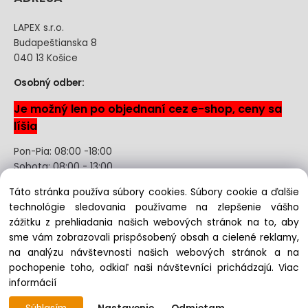
LAPEX s.r.o.
Budapeštianska 8
040 13 Košice
Osobný odber:
Je možný len po objednaní cez e-shop, ceny sa
líšia
Pon-Pia: 08:00 -18:00
Sobota: 08:00 - 13:00
Táto stránka používa súbory cookies. Súbory cookie a ďalšie
Odstúpenie od kúpnej zmluvy uzavretej na diaľku bez
technológie sledovania používame na zlepšenie vášho
registrácie
zážitku z prehliadania našich webových stránok na to, aby
sme vám zobrazovali prispôsobený obsah a cielené reklamy,
na analýzu návštevnosti našich webových stránok a na
pochopenie toho, odkiaľ naši návštevníci prichádzajú.
Viac
Copyright © 2022 lapex.sk, All rights reserved
informácií