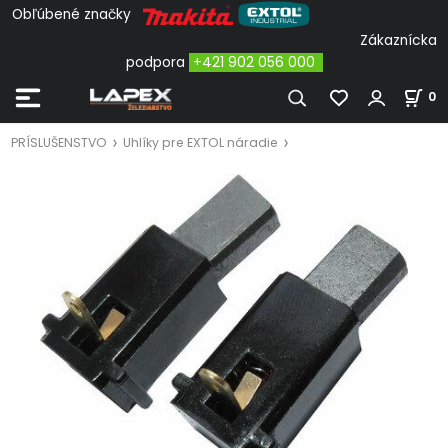
Obľúbené značky
Zákaznícka
podpora
+421 902 056 000
0
PRÍSLUŠENSTVO
Uhlíky pre EXTOL náradie