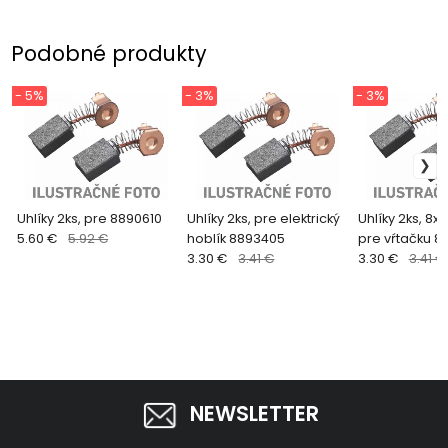
Podobné produkty
- 5%
- 3%
- 3%
Uhlíky 2ks, pre 8890610
Uhlíky 2ks, pre elektrický
Uhlíky 2ks, 8
5.60 €
5.92 €
hoblík 8893405
pre vŕtačku 8
3.30 €
3.41 €
8890015
3.30 €
3.41 €
NEWSLETTER