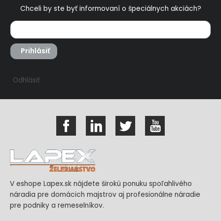
Chceli by ste byť informovaní o špeciálnych akciách?
Prihlásiť
Odhlásiť
V eshope Lapex.sk nájdete širokú ponuku spoľahlivého
náradia pre domácich majstrov aj profesionálne náradie
pre podniky a remeselníkov.