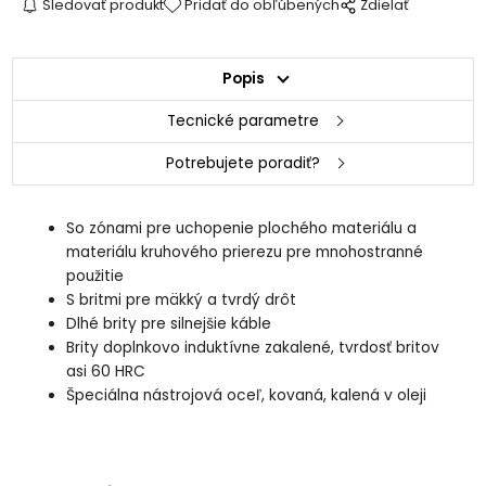
Sledovať produkt
Pridať do obľúbených
Zdielať
Popis
Tecnické parametre
Potrebujete poradiť?
So zónami pre uchopenie plochého materiálu a
materiálu kruhového prierezu pre mnohostranné
použitie
S britmi pre mäkký a tvrdý drôt
Dlhé brity pre silnejšie káble
Brity doplnkovo induktívne zakalené, tvrdosť britov
asi 60 HRC
Špeciálna nástrojová oceľ, kovaná, kalená v oleji