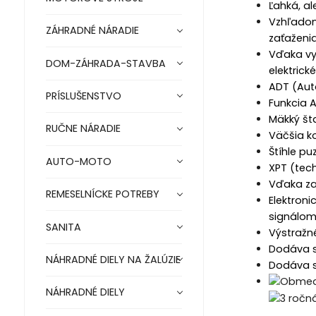
Ľahká, a
Vzhľadom 
ZÁHRADNÉ NÁRADIE
zaťaženi
Vďaka vy
DOM-ZÁHRADA-STAVBA
elektrick
ADT (Aut
PRÍSLUŠENSTVO
Funkcia 
Mäkký št
RUČNE NÁRADIE
Väčšia k
Štíhle p
AUTO-MOTO
XPT (tech
Vďaka za
REMESELNÍCKE POTREBY
Elektron
signálom
SANITA
Výstražné
Dodáva s
NÁHRADNÉ DIELY NA ŽALÚZIE
Dodáva s
NÁHRADNÉ DIELY