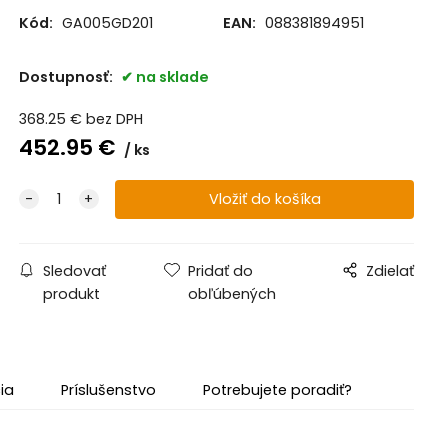
Kód:
GA005GD201
EAN:
088381894951
Dostupnosť:
na sklade
368.25
€
bez DPH
452.95
€
ks
Sledovať
Pridať do
Zdielať
produkt
obľúbených
ia
Príslušenstvo
Potrebujete poradiť?