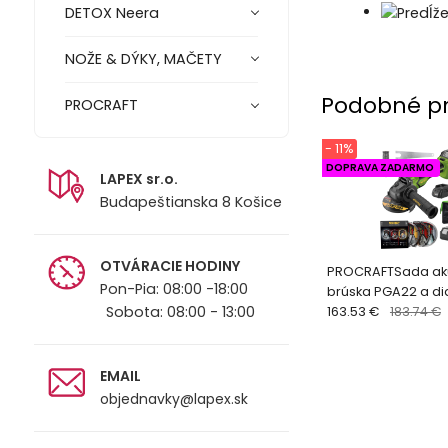
DETOX Neera
NOŽE & DÝKY, MAČETY
Podobné p
PROCRAFT
- 11%
DOPRAVA ZADARMO
LAPEX sr.o.
Budapeštianska 8 Košice
OTVÁRACIE HODINY
PROCRAFTSada ak
Pon-Pia: 08:00 -18:00
brúska PGA22 a di
Sobota: 08:00 - 13:00
DS3.125 + taška na
163.53 €
183.74 €
batérie
EMAIL
objednavky@lapex.sk