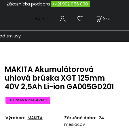
odpora
+421 902 056 000
0
ks
€ / EUR
od zmluvy
MAKITA Akumulátorová
uhlová brúska XGT 125mm
40V 2,5Ah Li-ion GA005GD201
DOPRAVA ZADARMO
.
Výrobca:
MAKITA
Záručná doba:
24
mesiacov