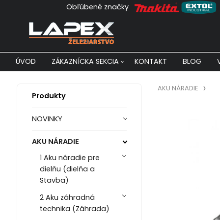
Obľúbené značky
ÚVOD
ZÁKAZNÍCKA SEKCIA
KONTAKT
BLOG
AKU NÁRADIE
Produkty
NOVINKY
AKU NÁRADIE
1 Aku náradie pre
dielňu (dielňa a
Stavba)
2 Aku záhradná
technika (Záhrada)