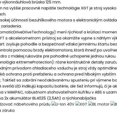
le výkonnáuhlová brúska 125 mm.
na vyššie pracovné napätie technológie XGT je stroj vysoko o
ach.
sokej účinnosti bezuhlíkového motora s elektronickým ovláda
é zariadenia.
omaticDriveDriveTechnology) mení rýchlosť a krútiaci moment
AFT s akcelerometrom: prístroj sa okamžite vypne s náhlym v
art: zvyšuje pohodlie a bezpečnosť vďaka jemnému štartu bez
ontrola pomocou brzdy elektromotora, ktorá ihneď po uvoľnení
uzdro z mäkkej rukoväte pre pohodlné uchopenie jednou rukou.
nológia eXtremeProtection): rôzne konštrukčné detaily zaručuj
dným prívodom chladiaceho vzduchu je stroj vždy optimálne c
ická ochrana proti preťaženiu a ochrana pred hlbokým vybití
; Taktiež sa zabráni neočakávanému spusteniu pri výmene bat
 svetlá LED indikujú kapacitu batérie, ale tiež informujú, či j
a v MAKPAC, robustnom stohovateľnom kufríku v ABS s uzamy
a 2x akumulátor BL4025 (2,5Ah) a rýchlonabíjačka