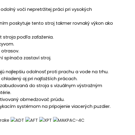
dolný voči nepretržitej práci pri vysokých
ním poskytuje tento stroj takmer rovnaký výkon ako
 stroja podľa zaťaženia.
ýkyvom.
 otrasov.
 spínača zastaví stroj.
ú najlepšiu odolnosť proti prachu a vode na trhu.
hladený aj pri najťažších prácach.
m zabudovaná do stroja s vizuálnym výstražným
érie.
e aktivovaný obmedzovač prúdu.
kacím systémom na pripojenie viacerých puzdier.