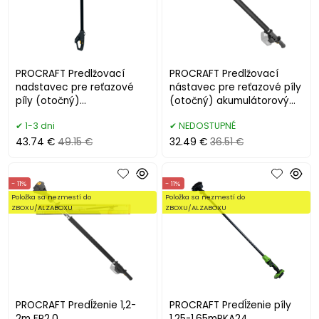
PROCRAFT Predlžovací
PROCRAFT Predlžovací
nadstavec pre reťazové
nástavec pre reťazové píly
píly (otočný)
(otočný) akumulátorový
akumulátorový EP3.0R
Procraft EP2.0R
1-3 dni
NEDOSTUPNÉ
43.74 €
49.15 €
32.49 €
36.51 €
- 11%
- 11%
Položka sa nezmestí do
Položka sa nezmestí do
ZBOXU/ALZABOXU
ZBOXU/ALZABOXU
PROCRAFT Predĺženie 1,2-
PROCRAFT Predĺženie píly
2m EP2.0
1,25-1,65mPKA24