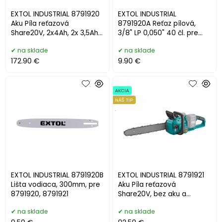
EXTOL INDUSTRIAL 8791920
EXTOL INDUSTRIAL
Aku Píla reťazová
8791920A Reťaz pílová,
Share20V, 2x4Ah, 2x 3,5Ah
3/8" LP 0,050" 40 čl. pre
nabíjačka, lišta 30cm
8791920,21, 8891920,21
na sklade
na sklade
172.90 €
9.90 €
AKCIA
NÁŠ TIP
.
EXTOL INDUSTRIAL 8791920B
EXTOL INDUSTRIAL 8791921
Lišta vodiaca, 300mm, pre
Aku Píla reťazová
8791920, 8791921
Share20V, bez aku a
nabíjačky, lišta 30cm
na sklade
na sklade