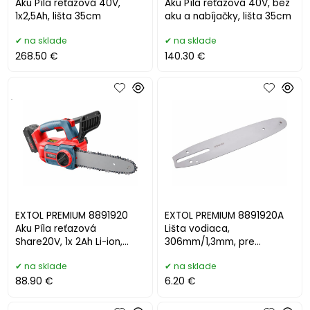
Aku Píla reťazová 40V,
Aku Píla reťazová 40V, bez
1x2,5Ah, lišta 35cm
aku a nabíjačky, lišta 35cm
na sklade
na sklade
268.50 €
140.30 €
.
EXTOL PREMIUM 8891920
EXTOL PREMIUM 8891920A
Aku Píla reťazová
Lišta vodiaca,
Share20V, 1x 2Ah Li-ion,
306mm/1,3mm, pre
2,4A nabíjačka,lišta 30cm
8891920, 8891921
na sklade
na sklade
88.90 €
6.20 €