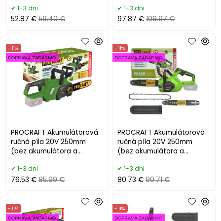
PKA20
1-3 dni
1-3 dni
52.87 €
59.40 €
97.87 €
109.97 €
- 11%
- 11%
DOPRAVA ZADARMO
DOPRAVA ZADARMO
PROCRAFT Akumulátorová
PROCRAFT Akumulátorová
ručná píla 20V 250mm
ručná píla 20V 250mm
(bez akumulátora a
(bez akumulátora a
nabíjačky) PKA36
nabíjačky) PKA38
1-3 dni
1-3 dni
76.53 €
85.99 €
80.73 €
90.71 €
- 11%
- 11%
DOPRAVA ZADARMO
DOPRAVA ZADARMO