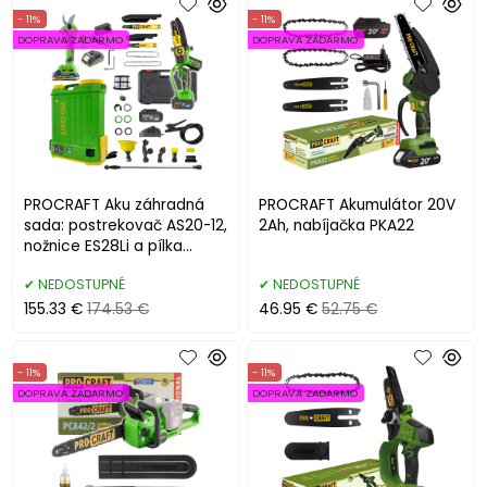
- 11%
- 11%
DOPRAVA ZADARMO
DOPRAVA ZADARMO
PROCRAFT Aku záhradná
PROCRAFT Akumulátor 20V
sada: postrekovač AS20-12,
2Ah, nabíjačka PKA22
nožnice ES28Li a pílka
PKA32Li-P
NEDOSTUPNÉ
NEDOSTUPNÉ
155.33 €
174.53 €
46.95 €
52.75 €
- 11%
- 11%
DOPRAVA ZADARMO
DOPRAVA ZADARMO