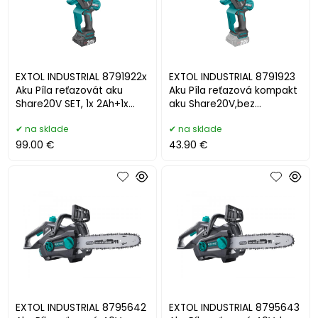
EXTOL INDUSTRIAL 8791922x
EXTOL INDUSTRIAL 8791923
Aku Píla reťazovát aku
Aku Píla reťazová kompakt
Share20V SET, 1x 2Ah+1x
aku Share20V,bez
4Ah, čepeľ 13cm
akumulátora čepeľ 13cm
na sklade
na sklade
99.00 €
43.90 €
EXTOL INDUSTRIAL 8795642
EXTOL INDUSTRIAL 8795643