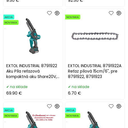
9.50 €
92.50 €
AKCIA
NOVINKA
NOVINKA
.
EXTOL INDUSTRIAL 8791922
EXTOL INDUSTRIAL 8791922A
Aku Píla reťazová
Reťaz pílová 15cm/6", pre
kompaktná aku Share20V,
8791922, 8791923
1x 2Ah, čepeľ 13cm
na sklade
na sklade
69.90 €
6.70 €
AKCIA
AKCIA
NOVINKA
NOVINKA
.
.