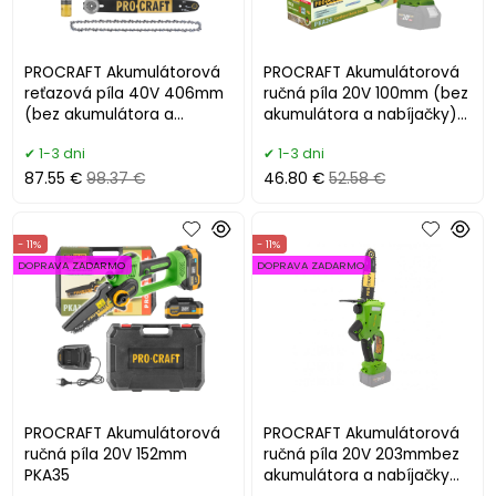
PROCRAFT Akumulátorová
PROCRAFT Akumulátorová
reťazová píla 40V 406mm
ručná píla 20V 100mm (bez
(bez akumulátora a
akumulátora a nabíjačky)
nabíjačky) PCA42/2
PKA24
1-3 dni
1-3 dni
87.55 €
98.37 €
46.80 €
52.58 €
- 11%
- 11%
DOPRAVA ZADARMO
DOPRAVA ZADARMO
PROCRAFT Akumulátorová
PROCRAFT Akumulátorová
ručná píla 20V 152mm
ručná píla 20V 203mmbez
PKA35
akumulátora a nabíjačky