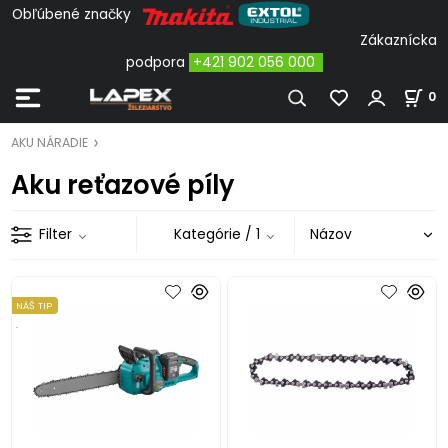
Obľúbené značky
Zákaznícka
podpora
+421 902 056 000
0
AKU NÁRADIE
Aku reťazové píly
Filter
Kategórie
/ 1
NÁŠ TIP
.