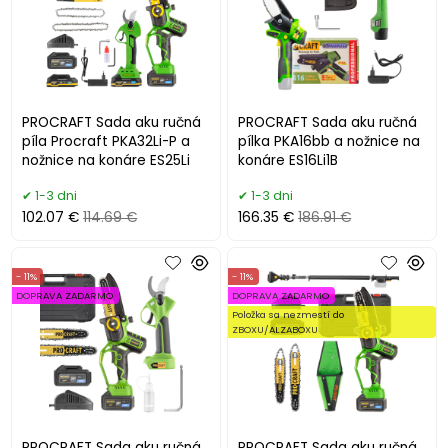
PROCRAFT Sada aku ručná
PROCRAFT Sada aku ručná
píla Procraft PKA32Li-P a
pílka PKA16bb a nožnice na
nožnice na konáre ES25Li
konáre ES16Li1B
1-3 dni
1-3 dni
102.07 €
114.69 €
166.35 €
186.91 €
- 11%
- 11%
DOPRAVA ZADARMO
DOPRAVA ZADARMO
Položka sa nezmestí do
ZBOXU/ALZABOXU
PROCRAFT Sada aku ručná
PROCRAFT Sada aku ručná