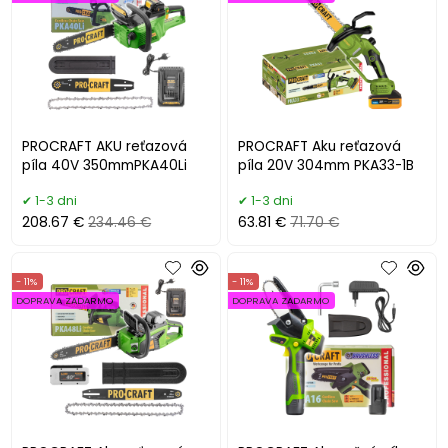
PROCRAFT AKU reťazová
PROCRAFT Aku reťazová
píla 40V 350mmPKA40Li
píla 20V 304mm PKA33-1B
1-3 dni
1-3 dni
208.67 €
234.46 €
63.81 €
71.70 €
- 11%
- 11%
DOPRAVA ZADARMO
DOPRAVA ZADARMO