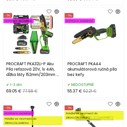
- 11%
- 11%
DOPRAVA ZADARMO
DOPRAVA ZADARMO
.
PROCRAFT PKA32Li-P Aku
PROCRAFT PKA44
Píla reťazová 20V, 1x 4Ah,
akumulátorová ručná píla
dĺžka lišty 152mm/203mm s
bez kefy
puzdrom
1-3 dni
NEDOSTUPNÉ
69.05 €
77.58 €
55.37 €
62.21 €
- 11%
- 11%
DOPRAVA ZADARMO
Položka sa nezmestí do
ZBOXU/ALZABOXU
Položka sa nezmestí do
ZBOXU/ALZABOXU