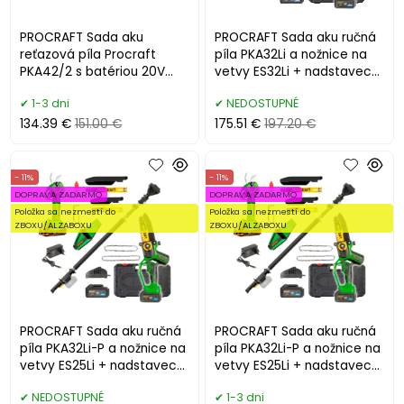
PROCRAFT Sada aku
PROCRAFT Sada aku ručná
reťazová píla Procraft
píla PKA32Li a nožnice na
PKA42/2 s batériou 20V
vetvy ES32Li + nadstavec
4Ah a nabíjačkou 20/1
EP2.0R
1-3 dni
NEDOSTUPNÉ
134.39 €
151.00 €
175.51 €
197.20 €
- 11%
- 11%
DOPRAVA ZADARMO
DOPRAVA ZADARMO
Položka sa nezmestí do
Položka sa nezmestí do
ZBOXU/ALZABOXU
ZBOXU/ALZABOXU
PROCRAFT Sada aku ručná
PROCRAFT Sada aku ručná
píla PKA32Li-P a nožnice na
píla PKA32Li-P a nožnice na
vetvy ES25Li + nadstavec
vetvy ES25Li + nadstavec
EP2.0R
EP3.0R
NEDOSTUPNÉ
1-3 dni