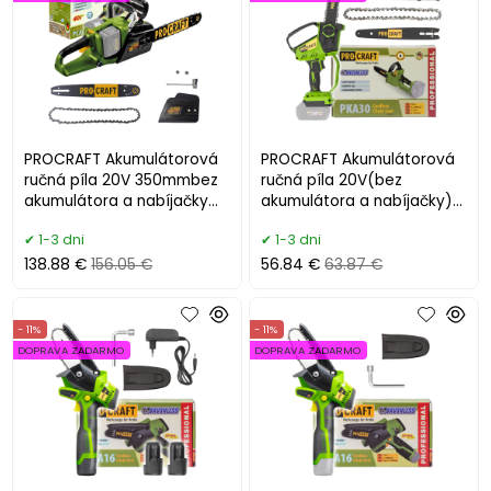
PROCRAFT Akumulátorová
PROCRAFT Akumulátorová
ručná píla 20V 350mmbez
ručná píla 20V(bez
akumulátora a nabíjačky
akumulátora a nabíjačky)
PCA40/2
PKA30
1-3 dni
1-3 dni
138.88 €
156.05 €
56.84 €
63.87 €
- 11%
- 11%
DOPRAVA ZADARMO
DOPRAVA ZADARMO