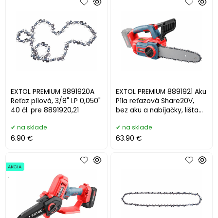
.
EXTOL PREMIUM 8891920A
EXTOL PREMIUM 8891921 Aku
Reťaz pílová, 3/8" LP 0,050"
Píla reťazová Share20V,
40 čl. pre 8891920,21
bez aku a nabíjačky, lišta
30cm
na sklade
na sklade
6.90 €
63.90 €
AKCIA
.