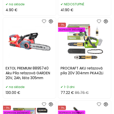
8891923
aku a nabíjačky,lišta 12cm
na sklade
NEDOSTUPNÉ
4.90 €
41.90 €
- 11%
DOPRAVA ZADARMO
EXTOL PREMIUM 8895740
PROCRAFT AKU reťazová
Aku Píla reťazová GARDEN
píla 20V 304mm PKA42Li
20V, 2Ah, lišta 305mm
na sklade
1-3 dni
130.00 €
77.22 €
86.76 €
- 11%
- 11%
DOPRAVA ZADARMO
DOPRAVA ZADARMO