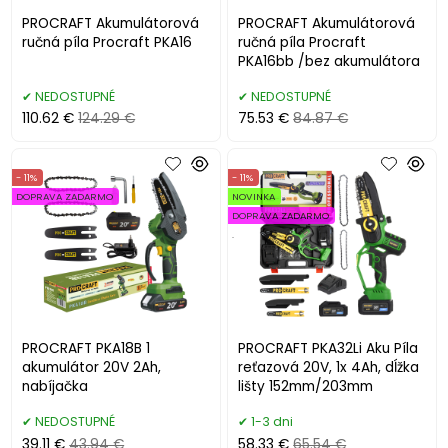
PROCRAFT Akumulátorová
PROCRAFT Akumulátorová
ručná píla Procraft PKA16
ručná píla Procraft
PKA16bb /bez akumulátora
NEDOSTUPNÉ
NEDOSTUPNÉ
110.62 €
124.29 €
75.53 €
84.87 €
- 11%
- 11%
DOPRAVA ZADARMO
NOVINKA
DOPRAVA ZADARMO
.
PROCRAFT PKA18B 1
PROCRAFT PKA32Li Aku Píla
akumulátor 20V 2Ah,
reťazová 20V, 1x 4Ah, dĺžka
nabíjačka
lišty 152mm/203mm
NEDOSTUPNÉ
1-3 dni
39.11 €
43.94 €
58.33 €
65.54 €