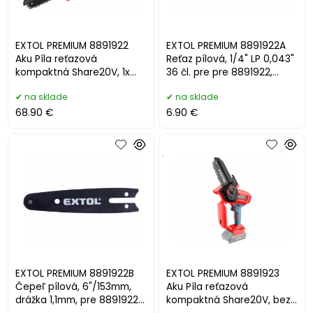
EXTOL PREMIUM 8891922
EXTOL PREMIUM 8891922A
Aku Píla reťazová
Reťaz pílová, 1/4" LP 0,043"
kompaktná Share20V, 1x
36 čl. pre pre 8891922,
2Ah, lišta 12cm
8891923
na sklade
na sklade
68.90 €
6.90 €
.
EXTOL PREMIUM 8891922B
EXTOL PREMIUM 8891923
Čepeľ pílová, 6"/153mm,
Aku Píla reťazová
drážka 1,1mm, pre 8891922,
kompaktná Share20V, bez