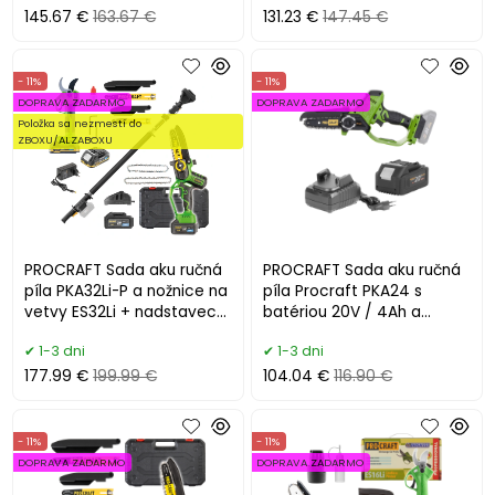
145.67 €
163.67 €
131.23 €
147.45 €
- 11%
- 11%
DOPRAVA ZADARMO
DOPRAVA ZADARMO
Položka sa nezmestí do
ZBOXU/ALZABOXU
PROCRAFT Sada aku ručná
PROCRAFT Sada aku ručná
píla PKA32Li-P a nožnice na
píla Procraft PKA24 s
vetvy ES32Li + nadstavec
batériou 20V / 4Ah a
EP3.0R
nabíjačkou 20/1
1-3 dni
1-3 dni
177.99 €
199.99 €
104.04 €
116.90 €
- 11%
- 11%
DOPRAVA ZADARMO
DOPRAVA ZADARMO