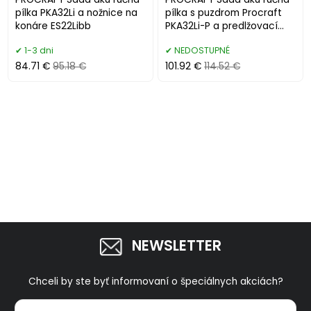
pílka PKA32Li a nožnice na
pílka s puzdrom Procraft
konáre ES22Libb
PKA32Li-P a predlžovací
nadstavec EP2.0R
1-3 dni
NEDOSTUPNÉ
84.71 €
95.18 €
101.92 €
114.52 €
NEWSLETTER
Chceli by ste byť informovaní o špeciálnych akciách?