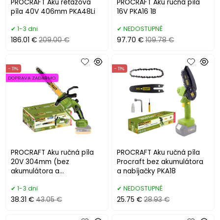
PROCRAFT Aku reťazová
PROCRAFT Aku ručná píla
píla 40V 406mm PKA48Li
16V PKA16 1B
1-3 dni
NEDOSTUPNÉ
186.01 €
209.00 €
97.70 €
109.78 €
- 11%
- 11%
DOPRAVA ZADARMO
PROCRAFT Aku ručná píla
PROCRAFT Aku ručná píla
20V 304mm (bez
Procraft bez akumulátora
akumulátora a
a nabíjačky PKA18
nabíjačky)PKA33
1-3 dni
NEDOSTUPNÉ
38.31 €
43.05 €
25.75 €
28.93 €