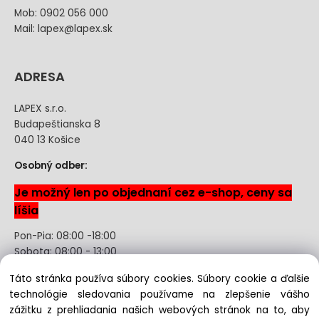
Mob: 0902 056 000
Mail: lapex@lapex.sk
ADRESA
LAPEX s.r.o.
Budapeštianska 8
040 13 Košice
Osobný odber:
Je možný len po objednaní cez e-shop, ceny sa
líšia
Pon-Pia: 08:00 -18:00
Sobota: 08:00 - 13:00
Táto stránka používa súbory cookies. Súbory cookie a ďalšie
Odstúpenie od kúpnej zmluvy uzavretej na diaľku bez
technológie sledovania používame na zlepšenie vášho
registrácie
zážitku z prehliadania našich webových stránok na to, aby