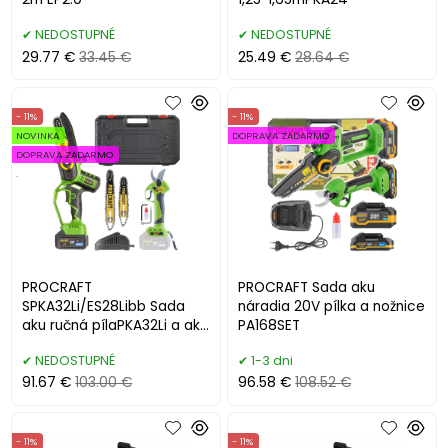
NEDOSTUPNÉ
NEDOSTUPNÉ
29.77 €
33.45 €
25.49 €
28.64 €
- 11%
- 11%
NOVINKA
DOPRAVA ZADARMO
DOPRAVA ZADARMO
.
PROCRAFT
PROCRAFT Sada aku
SPKA32Li/ES28Libb Sada
náradia 20V pílka a nožnice
aku ručná pílaPKA32Li a aku
PA168SET
nožnice na konáre ES28LiBB
NEDOSTUPNÉ
1-3 dni
91.67 €
103.00 €
96.58 €
108.52 €
- 11%
- 11%