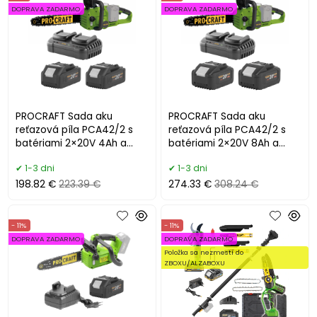
DOPRAVA ZADARMO
DOPRAVA ZADARMO
PROCRAFT Sada aku
PROCRAFT Sada aku
reťazová píla PCA42/2 s
reťazová píla PCA42/2 s
batériami 2×20V 4Ah a
batériami 2×20V 8Ah a
nabíjačkou 20/2
nabíjačkou 20/2
1-3 dni
1-3 dni
198.82 €
223.39 €
274.33 €
308.24 €
- 11%
- 11%
DOPRAVA ZADARMO
DOPRAVA ZADARMO
Položka sa nezmestí do
ZBOXU/ALZABOXU