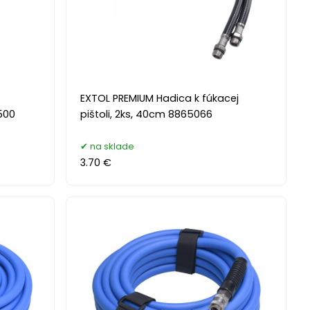
EXTOL PREMIUM Hadica k fúkacej
500
pištoli, 2ks, 40cm 8865066
na sklade
3.70 €