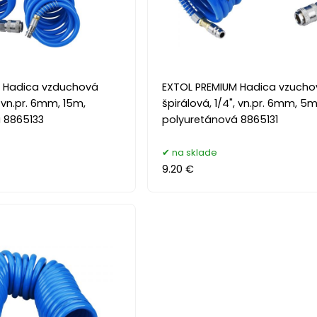
M Hadica vzduchová
EXTOL PREMIUM Hadica vzucho
, vn.pr. 6mm, 15m,
špirálová, 1/4", vn.pr. 6mm, 5m
 8865133
polyuretánová 8865131
na sklade
9.20 €