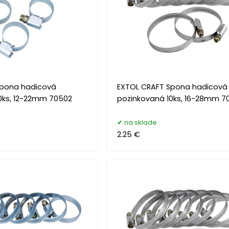
Spona hadicová
EXTOL CRAFT Spona hadicová
0ks, 12-22mm 70502
pozinkovaná 10ks, 16-28mm 7
na sklade
2.25 €