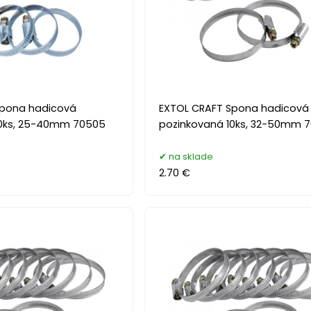
Spona hadicová
EXTOL CRAFT Spona hadicová
10ks, 25-40mm 70505
pozinkovaná 10ks, 32-50mm 
na sklade
2.70 €