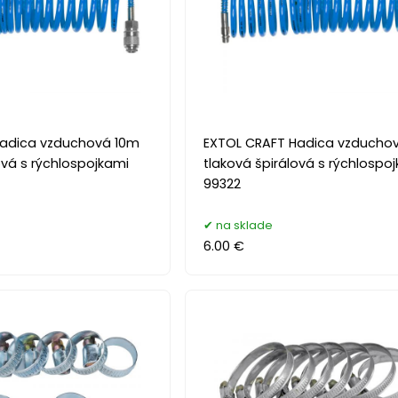
Hadica vzduchová 10m
EXTOL CRAFT Hadica vzducho
ová s rýchlospojkami
tlaková špirálová s rýchlospo
99322
na sklade
6.00 €