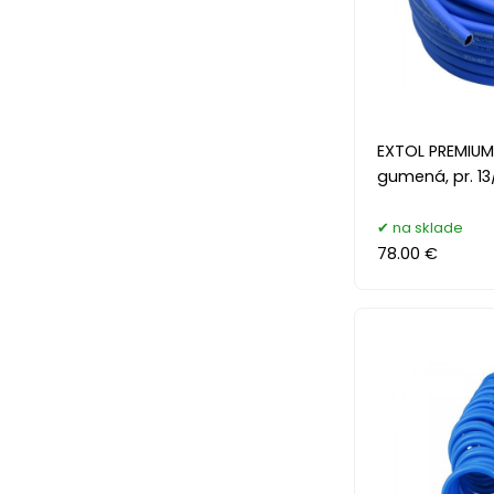
EXTOL PREMIU
gumená, pr. 1
na sklade
78.00 €