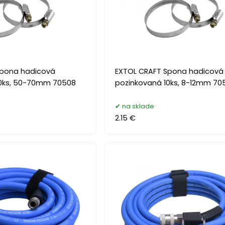
Spona hadicová
EXTOL CRAFT Spona hadicová
10ks, 50-70mm 70508
pozinkovaná 10ks, 8-12mm 70
na sklade
2.15 €