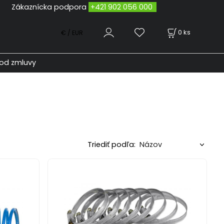
odpora
+421 902 056 000
0
ks
€ / EUR
od zmluvy
Triediť podľa: