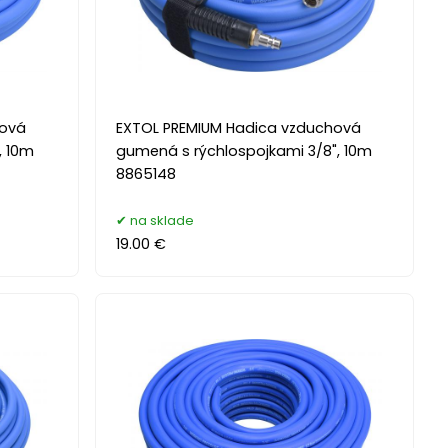
hová
EXTOL PREMIUM Hadica vzduchová
, 10m
gumená s rýchlospojkami 3/8", 10m
8865148
na sklade
19.00 €