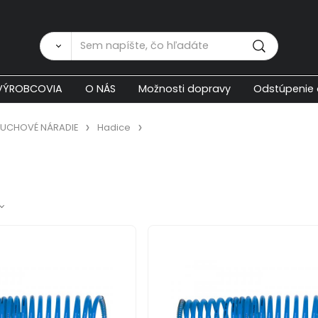
Zákaznícka p
VÝROBCOVIA
O NÁS
Možnosti dopravy
Odstúpenie 
UCHOVÉ NÁRADIE
Hadice