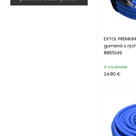
EXTOL PREMIU
gumená s rých
8865149
na sklade
24.80 €