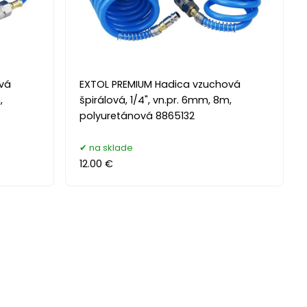
vá
EXTOL PREMIUM Hadica vzuchová
,
špirálová, 1/4", vn.pr. 6mm, 8m,
polyuretánová 8865132
na sklade
12.00 €