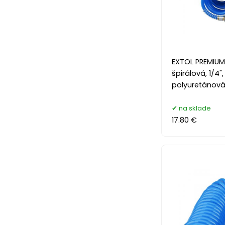
EXTOL PREMIU
špirálová, 1/4"
polyuretánová
na sklade
17.80 €