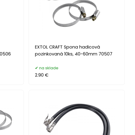
EXTOL CRAFT Spona hadicová
70506
pozinkovaná 10ks, 40-60mm 70507
na sklade
2.90 €