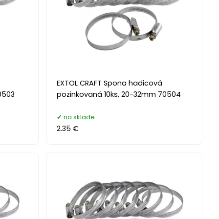
EXTOL CRAFT Spona hadicová
0503
pozinkovaná 10ks, 20-32mm 70504
na sklade
2.35 €