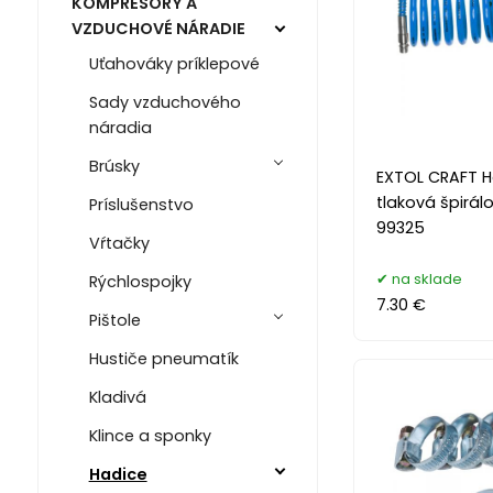
KOMPRESORY A
VZDUCHOVÉ NÁRADIE
Uťahováky príklepové
Sady vzduchového
náradia
Brúsky
EXTOL CRAFT 
tlaková špirál
Príslušenstvo
99325
Vŕtačky
na sklade
Rýchlospojky
7.30 €
Pištole
Hustiče pneumatík
Kladivá
Klince a sponky
Hadice