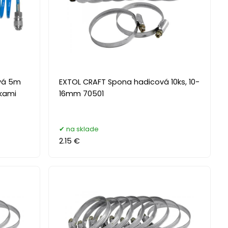
vá 5m
EXTOL CRAFT Spona hadicová 10ks, 10-
jkami
16mm 70501
na sklade
2.15 €