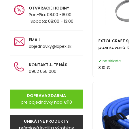
OTVÁRACIE HODINY
Pon-Pia: 08:00 -18:00
Sobota: 08:00 - 13:00
EMAIL
EXTOL CRAFT 
objednavky@lapex.sk
pozinkovaná 
na sklade
KONTAKTUJTE NÁS
3.10 €
0902 056 000
DOPRAVA ZDARMA
pre objednávky nad €110
UNIKÁTNE PRODUKTY
prémiová kvalita výrobkov