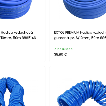
M Hadica vzduchová
EXTOL PREMIUM Hadica vzduc
3/19mm, 50m 8865146
gumená, pr. 6/12mm, 50m 88
na sklade
38.80 €