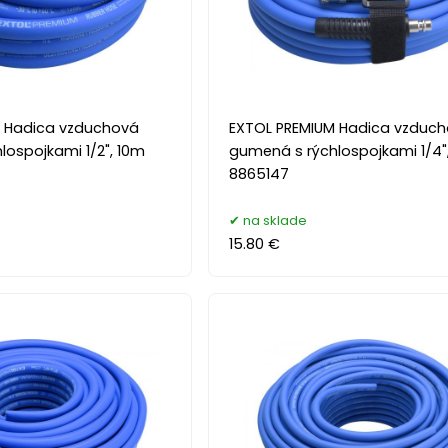
M Hadica vzduchová
EXTOL PREMIUM Hadica vzduc
lospojkami 1/2", 10m
gumená s rýchlospojkami 1/4"
8865147
na sklade
15.80 €