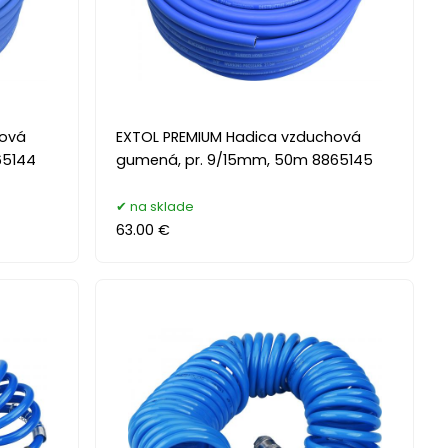
hová
EXTOL PREMIUM Hadica vzduchová
65144
gumená, pr. 9/15mm, 50m 8865145
na sklade
63.00 €