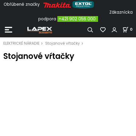
Obľúbené značky
Zákaznícka
podpora
+421 902 056 000
0
ELEKTRICKÉ NÁRADIE
Stojanové vŕtačky
Stojanové vŕtačky