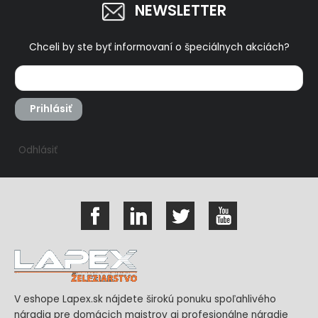
NEWSLETTER
Chceli by ste byť informovaní o špeciálnych akciách?
Prihlásiť
Odhlásiť
V eshope Lapex.sk nájdete širokú ponuku spoľahlivého
náradia pre domácich majstrov aj profesionálne náradie