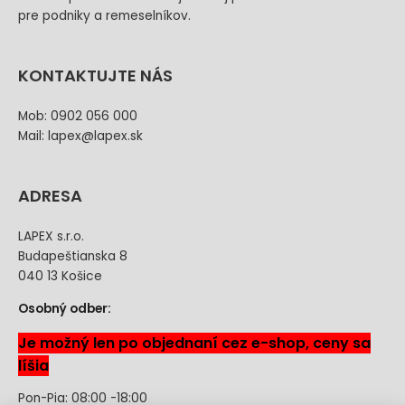
pre podniky a remeselníkov.
KONTAKTUJTE NÁS
Mob: 0902 056 000
Mail: lapex@lapex.sk
ADRESA
LAPEX s.r.o.
Budapeštianska 8
040 13 Košice
Osobný odber:
Je možný len po objednaní cez e-shop, ceny sa
líšia
Pon-Pia: 08:00 -18:00