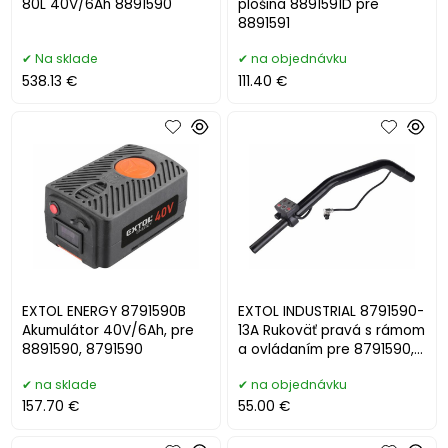
80L 40V/6Ah 8891590
plošina 8891591D pre
8891591
Na sklade
na objednávku
538.13 €
111.40 €
EXTOL ENERGY 8791590B
EXTOL INDUSTRIAL 8791590-
Akumulátor 40V/6Ah, pre
13A Rukoväť pravá s rámom
8891590, 8791590
a ovládaním pre 8791590,
8791941
na sklade
na objednávku
157.70 €
55.00 €