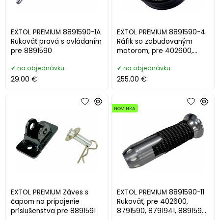
EXTOL PREMIUM 8891590-1A
EXTOL PREMIUM 8891590-4
Rukoväť pravá s ovládaním
Ráfik so zabudovaným
pre 8891590
motorom, pre 402600,
8891590, 8891941
na objednávku
na objednávku
29.00 €
255.00 €
NOVINKA
EXTOL PREMIUM Záves s
EXTOL PREMIUM 8891590-11
čapom na pripojenie
Rukoväť, pre 402600,
príslušenstva pre 8891591
8791590, 8791941, 8891590,