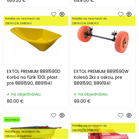
665.20 €
649.00 €
Položka sa nezmestí do
Položka sa nezmestí do
ZBOXU/ALZABOXU
ZBOXU/ALZABOXU
EXTOL PREMIUM 8891590D
EXTOL PREMIUM 8891590W
Korba na fúrik 100L plast
Kolesá 2ks s oskou, pre
pre 8891590, 8891941
8891590, 8891941
na objednávku
na objednávku
80.00 €
99.00 €
NOVINKA
.
.
Položka sa nezmestí do
ZBOXU/ALZABOXU
Položka sa nezmestí do
ZBOXU/ALZABOXU