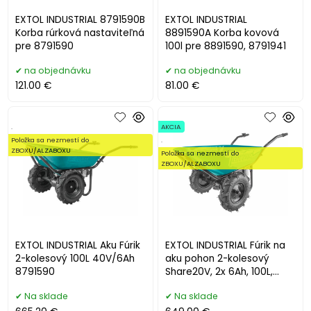
EXTOL INDUSTRIAL 8791590B
EXTOL INDUSTRIAL
Korba rúrková nastaviteľná
8891590A Korba kovová
pre 8791590
100l pre 8891590, 8791941
na objednávku
na objednávku
121.00 €
81.00 €
.
AKCIA
Položka sa nezmestí do
.
ZBOXU/ALZABOXU
Položka sa nezmestí do
ZBOXU/ALZABOXU
EXTOL INDUSTRIAL Aku Fúrik
EXTOL INDUSTRIAL Fúrik na
2-kolesový 100L 40V/6Ah
aku pohon 2-kolesový
8791590
Share20V, 2x 6Ah, 100L,
max. 260kg 8791940
Na sklade
Na sklade