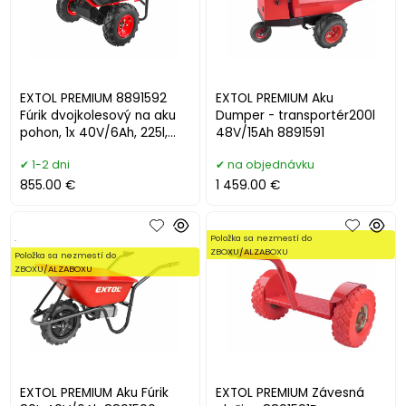
EXTOL PREMIUM 8891592
EXTOL PREMIUM Aku
Fúrik dvojkolesový na aku
Dumper - transportér200l
pohon, 1x 40V/6Ah, 225l,
48V/15Ah 8891591
max. 400kg
1-2 dni
na objednávku
855.00 €
1 459.00 €
.
Položka sa nezmestí do
ZBOXU/ALZABOXU
Položka sa nezmestí do
ZBOXU/ALZABOXU
EXTOL PREMIUM Aku Fúrik
EXTOL PREMIUM Závesná