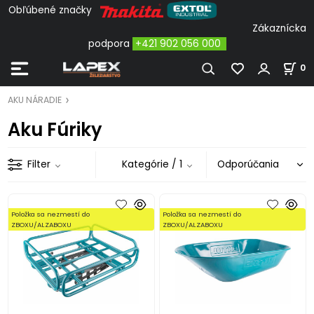
Obľúbené značky
Zákaznícka
podpora
+421 902 056 000
0
AKU NÁRADIE
Aku Fúriky
Filter
Kategórie
/ 1
Položka sa nezmestí do
Položka sa nezmestí do
ZBOXU/ALZABOXU
ZBOXU/ALZABOXU