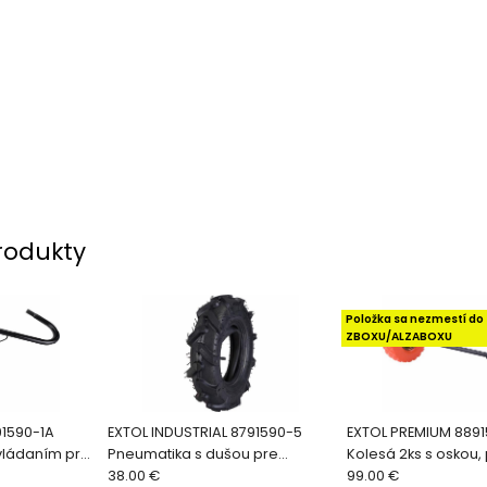
rodukty
Položka sa nezmestí do
ZBOXU/ALZABOXU
91590-1A
EXTOL INDUSTRIAL 8791590-5
EXTOL PREMIUM 889
vládaním pre
Pneumatika s dušou pre
Kolesá 2ks s oskou,
8791590
38.00 €
8891941
99.00 €