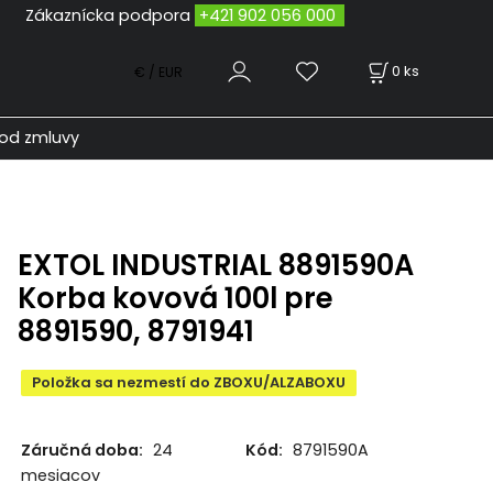
odpora
+421 902 056 000
0
ks
€ / EUR
od zmluvy
EXTOL INDUSTRIAL 8891590A
Korba kovová 100l pre
8891590, 8791941
Položka sa nezmestí do ZBOXU/ALZABOXU
Záručná doba:
24
Kód:
8791590A
mesiacov