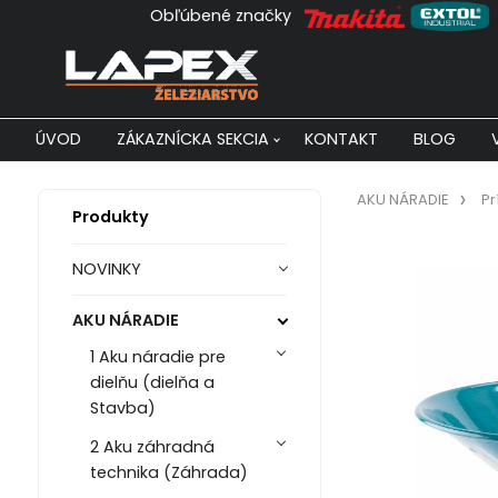
Obľúbené značky
ÚVOD
ZÁKAZNÍCKA SEKCIA
KONTAKT
BLOG
AKU NÁRADIE
Pr
Produkty
NOVINKY
AKU NÁRADIE
1 Aku náradie pre
dielňu (dielňa a
Stavba)
2 Aku záhradná
technika (Záhrada)