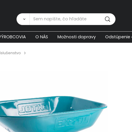
Zákaznícka p
VÝROBCOVIA
O NÁS
Možnosti dopravy
Odstúpenie 
íslušenstvo