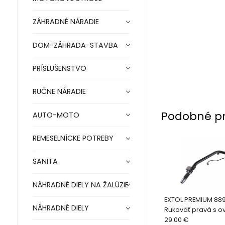
ZÁHRADNÉ NÁRADIE
DOM-ZÁHRADA-STAVBA
PRÍSLUŠENSTVO
RUČNE NÁRADIE
Podobné p
AUTO-MOTO
REMESELNÍCKE POTREBY
SANITA
NÁHRADNÉ DIELY NA ŽALÚZIE
EXTOL PREMIUM 88
NÁHRADNÉ DIELY
Rukoväť pravá s o
8891590
29.00 €