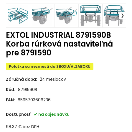
EXTOL INDUSTRIAL 8791590B
Korba rúrková nastaviteľná
pre 8791590
Položka sa nezmestí do ZBOXU/ALZABOXU
Záručná doba:
24 mesiacov
Kód:
8791590B
EAN:
8595703606236
Dostupnosť:
na objednávku
98.37
€
bez DPH