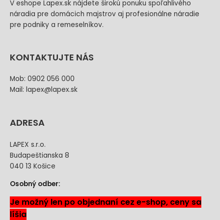
V eshope Lapex.sk nájdete širokú ponuku spoľahlivého
náradia pre domácich majstrov aj profesionálne náradie
pre podniky a remeselníkov.
KONTAKTUJTE NÁS
Mob: 0902 056 000
Mail: lapex@lapex.sk
ADRESA
LAPEX s.r.o.
Budapeštianska 8
040 13 Košice
Osobný odber:
Je možný len po objednaní cez e-shop, ceny sa
líšia