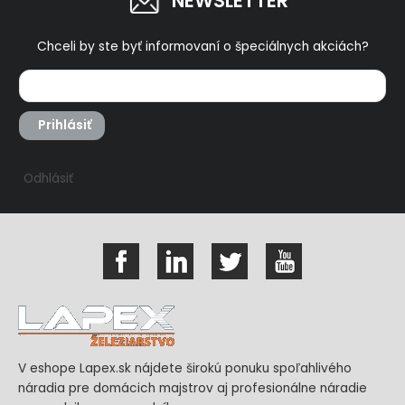
NEWSLETTER
Chceli by ste byť informovaní o špeciálnych akciách?
Prihlásiť
Odhlásiť
V eshope Lapex.sk nájdete širokú ponuku spoľahlivého
náradia pre domácich majstrov aj profesionálne náradie