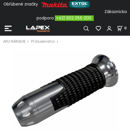
Obľúbené značky
Zákaznícka
podpora
+421 902 056 000
0
AKU NÁRADIE
Príslušenstvo