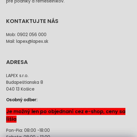
pre podniky a remeselníkov.
KONTAKTUJTE NÁS
Mob: 0902 056 000
Mail: lapex@lapex.sk
ADRESA
LAPEX s.r.o.
Budapeštianska 8
040 13 Košice
Osobný odber:
Je možný len po objednaní cez e-shop, ceny sa
líšia
Pon-Pia: 08:00 -18:00