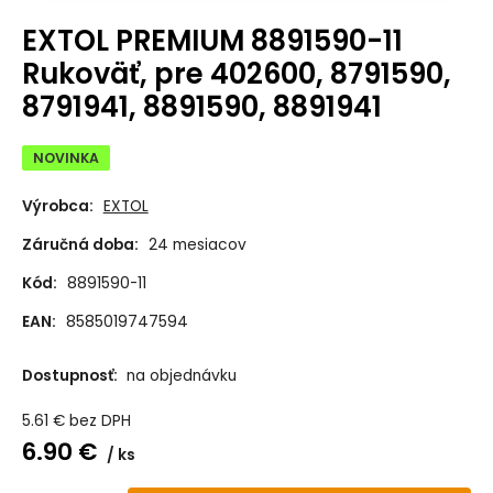
EXTOL PREMIUM 8891590-11
Rukoväť, pre 402600, 8791590,
8791941, 8891590, 8891941
NOVINKA
Výrobca:
EXTOL
Záručná doba:
24 mesiacov
Kód:
8891590-11
EAN:
8585019747594
Dostupnosť:
na objednávku
5.61
€
bez DPH
6.90
€
ks