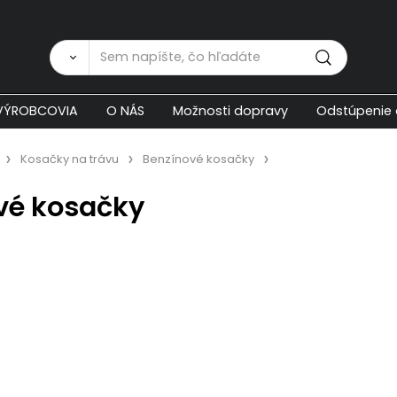
Zákaznícka p
VÝROBCOVIA
O NÁS
Možnosti dopravy
Odstúpenie 
Kosačky na trávu
Benzínové kosačky
vé kosačky