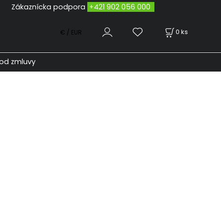
odpora
+421 902 056 000
0
ks
€ / EUR
od zmluvy