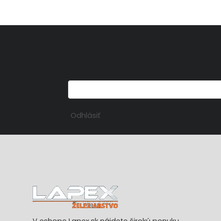
Odhlásiť
V eshope Lapex.sk nájdete širokú ponuku