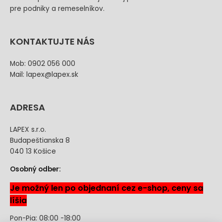
pre podniky a remeselníkov.
KONTAKTUJTE NÁS
Mob: 0902 056 000
Mail: lapex@lapex.sk
ADRESA
LAPEX s.r.o.
Budapeštianska 8
040 13 Košice
Osobný odber:
Je možný len po objednaní cez e-shop, ceny sa
líšia
Pon-Pia: 08:00 -18:00