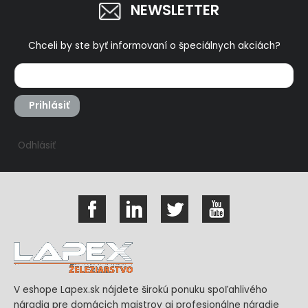
NEWSLETTER
Chceli by ste byť informovaní o špeciálnych akciách?
Prihlásiť
Odhlásiť
V eshope Lapex.sk nájdete širokú ponuku spoľahlivého
náradia pre domácich majstrov aj profesionálne náradie