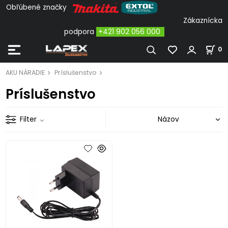
Obľúbené značky
Zákaznícka
podpora
+421 902 056 000
0
AKU NÁRADIE
Príslušenstvo
Príslušenstvo
Filter