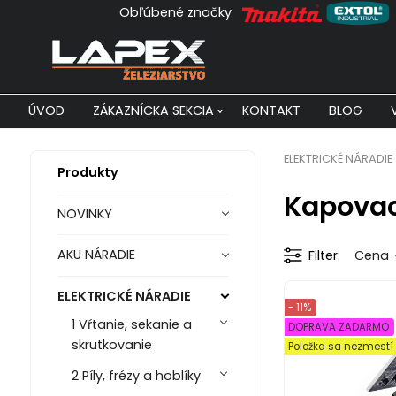
Obľúbené značky
ÚVOD
ZÁKAZNÍCKA SEKCIA
KONTAKT
BLOG
ELEKTRICKÉ NÁRADIE
Produkty
Kapovac
NOVINKY
AKU NÁRADIE
Filter
Cena
ELEKTRICKÉ NÁRADIE
- 11%
1 Vŕtanie, sekanie a
DOPRAVA ZADARMO
skrutkovanie
Položka sa nezmest
2 Píly, frézy a hoblíky