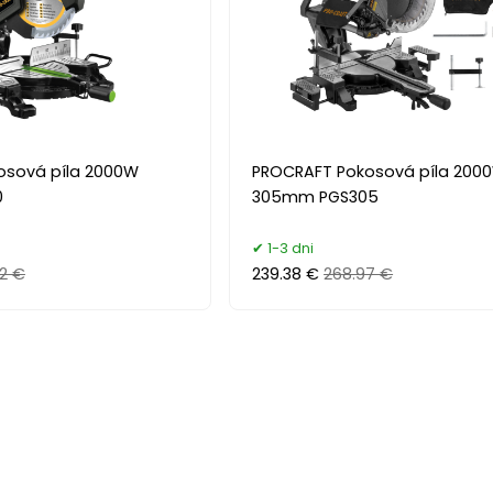
osová píla 2000W
PROCRAFT Pokosová píla 200
0
305mm PGS305
1-3 dni
32 €
239.38 €
268.97 €