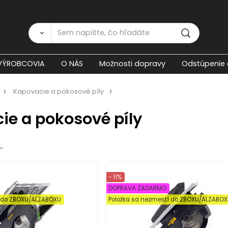
Zákaznícka p
VÝROBCOVIA
O NÁS
Možnosti dopravy
Odstúpenie 
Kapovacie a pokosové píly
ie a pokosové píly
- 11%
DOPRAVA ZADARMO
í do ZBOXU/ALZABOXU
Položka sa nezmestí do ZBOXU/ALZABO