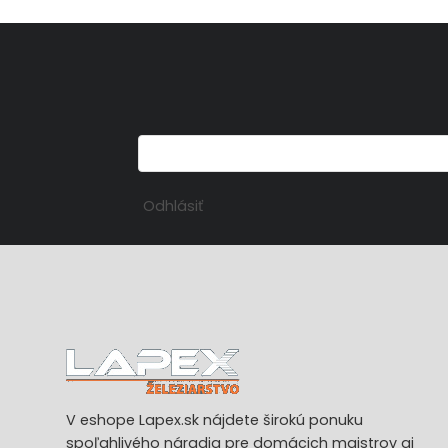
Odhlásiť
V eshope Lapex.sk nájdete širokú ponuku
spoľahlivého náradia pre domácich majstrov aj