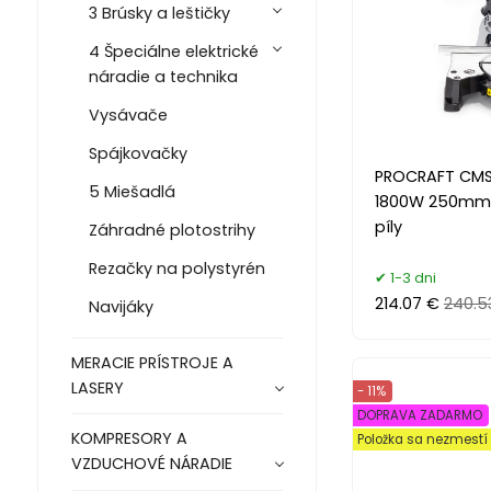
3 Brúsky a leštičky
4 Špeciálne elektrické
náradie a technika
Vysávače
Spájkovačky
PROCRAFT CMS
5 Miešadlá
1800W 250mm 2 
píly
Záhradné plotostrihy
Rezačky na polystyrén
1-3 dni
214.07 €
240.5
Navijáky
MERACIE PRÍSTROJE A
LASERY
- 11%
DOPRAVA ZADARMO
KOMPRESORY A
Položka sa nezmest
VZDUCHOVÉ NÁRADIE