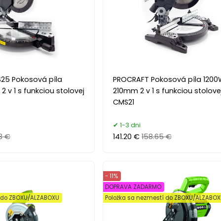
25 Pokosová píla
PROCRAFT Pokosová píla 1200
v 1 s funkciou stolovej
210mm 2 v 1 s funkciou stolovej
CMS21
1-3 dni
3 €
141.20 €
158.65 €
- 11%
DOPRAVA ZADARMO
í do ZBOXU/ALZABOXU
Položka sa nezmestí do ZBOXU/ALZABO