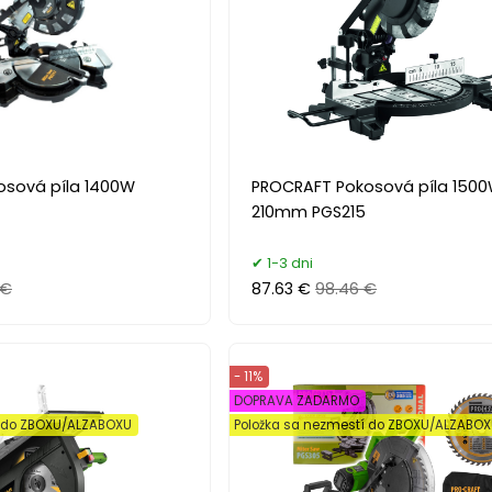
osová píla 1400W
PROCRAFT Pokosová píla 150
210mm PGS215
1-3 dni
 €
87.63 €
98.46 €
- 11%
DOPRAVA ZADARMO
í do ZBOXU/ALZABOXU
Položka sa nezmestí do ZBOXU/ALZABO