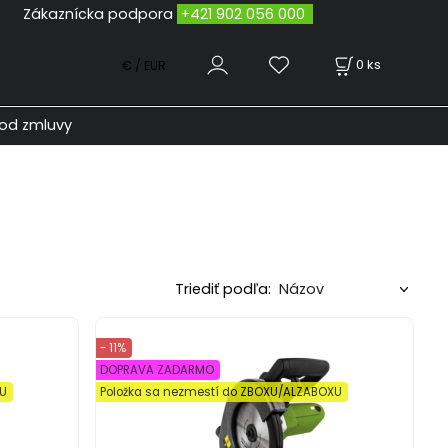
odpora
+421 902 056 000
0
ks
€ / EUR
od zmluvy
Triediť podľa:
- 11%
DOPRAVA ZADARMO
XU
Položka sa nezmestí do ZBOXU/ALZABOXU