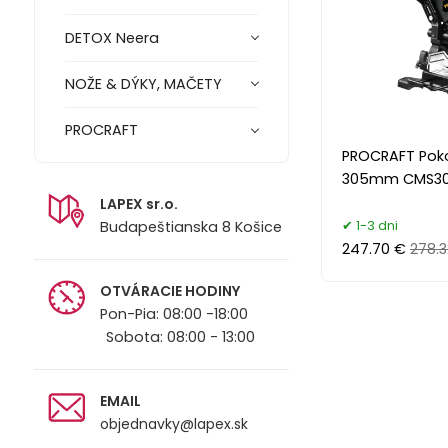
DETOX Neera
NOŽE & DÝKY, MAČETY
PROCRAFT
PROCRAFT Pok
305mm CMS3
LAPEX sr.o.
1-3 dni
Budapeštianska 8 Košice
247.70 €
278.
OTVÁRACIE HODINY
Pon-Pia: 08:00 -18:00
Sobota: 08:00 - 13:00
EMAIL
objednavky@lapex.sk