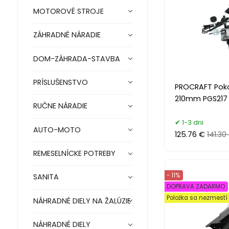
MOTOROVÉ STROJE
ZÁHRADNÉ NÁRADIE
DOM-ZÁHRADA-STAVBA
PRÍSLUŠENSTVO
PROCRAFT Pok
210mm PGS217
RUČNE NÁRADIE
1-3 dni
AUTO-MOTO
125.76 €
141.30
REMESELNÍCKE POTREBY
- 11%
SANITA
DOPRAVA ZADARMO
Položka sa nezmest
NÁHRADNÉ DIELY NA ŽALÚZIE
NÁHRADNÉ DIELY