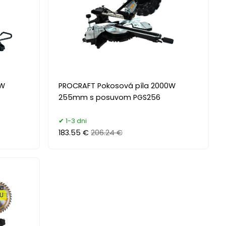
0W
PROCRAFT Pokosová píla 2000W
255mm s posuvom PGS256
1-3 dni
183.55 €
206.24 €
XU