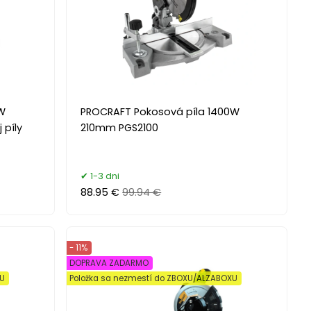
W
PROCRAFT Pokosová píla 1400W
 píly
210mm PGS2100
1-3 dni
88.95 €
99.94 €
- 11%
DOPRAVA ZADARMO
XU
Položka sa nezmestí do ZBOXU/ALZABOXU