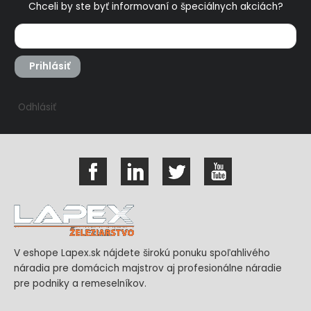
Chceli by ste byť informovaní o špeciálnych akciách?
Prihlásiť
Odhlásiť
V eshope Lapex.sk nájdete širokú ponuku spoľahlivého
náradia pre domácich majstrov aj profesionálne náradie
pre podniky a remeselníkov.