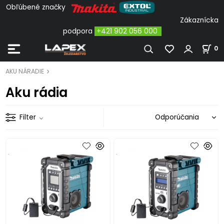
Obľúbené značky
Zákaznícka
podpora
+421 902 056 000
0
AKU NÁRADIE
Aku rádia
Filter
.
.