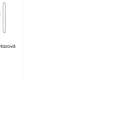
eťazová