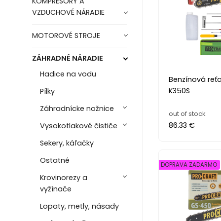
KOMPRESORY A
VZDUCHOVÉ NÁRADIE
MOTOROVÉ STROJE
ZÁHRADNÉ NÁRADIE
Hadice na vodu
Benzínová reťa
K350S
Pílky
Záhradnícke nožnice
out of stock
86.33 €
Vysokotlakové čističe
Sekery, káľačky
Ostatné
DOPRAVA ZADARMO
Krovinorezy a
vyžínače
Lopaty, metly, násady