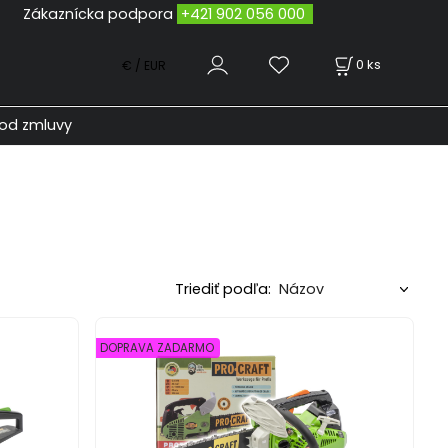
odpora
+421 902 056 000
0
ks
€ / EUR
od zmluvy
Triediť podľa:
DOPRAVA ZADARMO