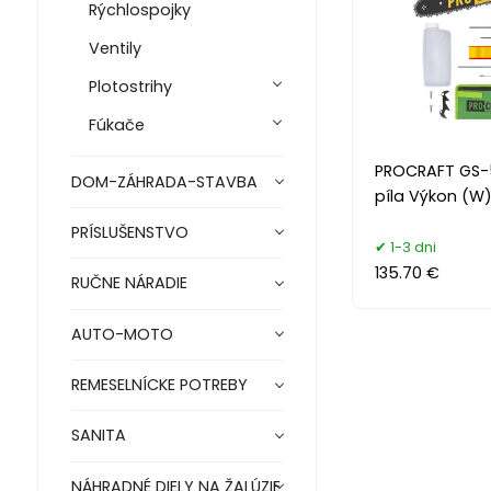
Rýchlospojky
Ventily
Plotostrihy
Fúkače
PROCRAFT GS-5
DOM-ZÁHRADA-STAVBA
píla Výkon (W
PRÍSLUŠENSTVO
1-3 dni
135.70 €
RUČNE NÁRADIE
AUTO-MOTO
REMESELNÍCKE POTREBY
SANITA
NÁHRADNÉ DIELY NA ŽALÚZIE