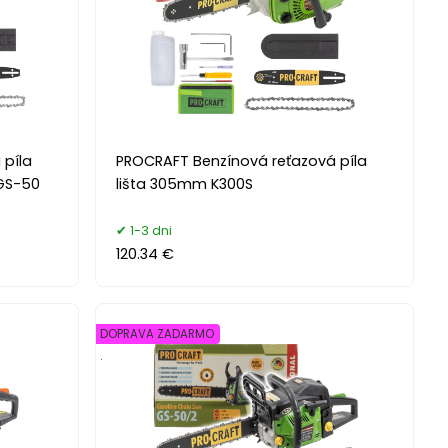
 píla
PROCRAFT Benzínová reťazová píla
 GS-50
lišta 305mm K300S
1-3 dni
120.34 €
DOPRAVA ZADARMO
.