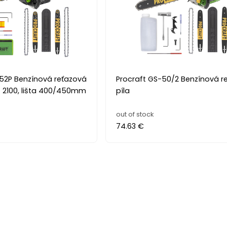
2P Benzínová reťazová
Procraft GS-50/2 Benzínová r
) 2100, lišta 400/450mm
píla
out of stock
74.63 €