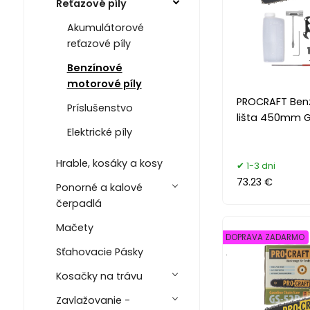
Reťazové píly
Akumulátorové
reťazové píly
Benzínové
motorové píly
PROCRAFT Benz
Príslušenstvo
lišta 450mm 
Elektrické píly
Hrable, kosáky a kosy
1-3 dni
73.23 €
Ponorné a kalové
čerpadlá
Mačety
DOPRAVA ZADARMO
Sťahovacie Pásky
.
Kosačky na trávu
Zavlažovanie -