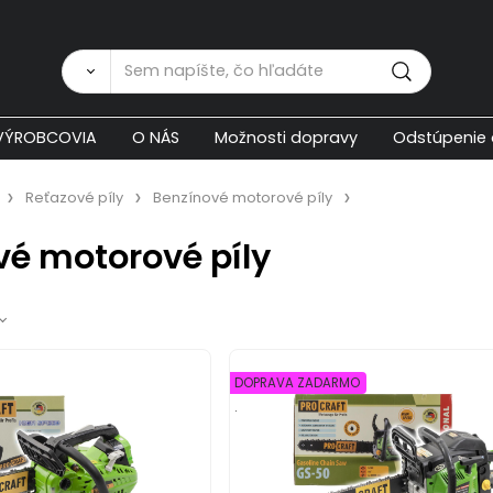
Zákaznícka p
VÝROBCOVIA
O NÁS
Možnosti dopravy
Odstúpenie 
Reťazové píly
Benzínové motorové píly
vé motorové píly
DOPRAVA ZADARMO
.