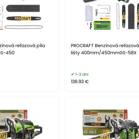
ínová reťazová píla
PROCRAFT Benzínová reťazová
GS-450
lišty 400mm/450mmGS-58X
1-3 dni
136.93 €