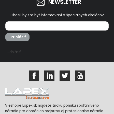
NEWSLETTER
Chceli by ste byť informovaní o špeciálnych akciách?
Prihlásiť
Odhlásiť
V eshope Lapex.sk nájdete širokú ponuku spoľahlivého
náradia pre domácich majstrov aj profesionálne náradie