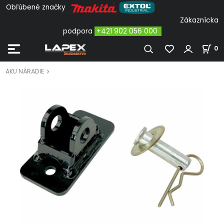
Obľúbené značky
Zákaznícka
podpora
+421 902 056 000
0
AKU NÁRADIE