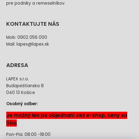
pre podniky a remeselníkov.
KONTAKTUJTE NÁS
Mob: 0902 056 000
Mail: lapex@lapex.sk
ADRESA
LAPEX s.r.o.
Budapeštianska 8
040 13 Košice
Osobný odber:
Je možný len po objednaní cez e-shop, ceny sa
líšia
Pon-Pia: 08:00 -18:00