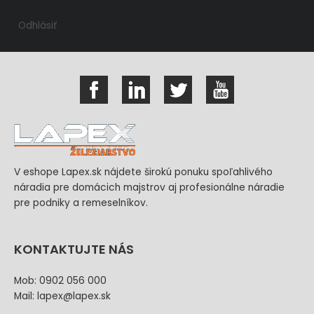
Odhlásiť
V eshope Lapex.sk nájdete širokú ponuku spoľahlivého
náradia pre domácich majstrov aj profesionálne náradie
pre podniky a remeselníkov.
KONTAKTUJTE NÁS
Mob: 0902 056 000
Mail: lapex@lapex.sk