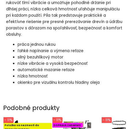
rukoväť tlmí vibrácie a umožňuje pohodlné držanie pri
dlhšej práci, nízka celková hmotnosť uľahčuje manipuláciu
pri každom použití. Píla tak predstavuje praktické a
efektívne riešenie pre presné prerezávanie drevín a údržbu
porastov s dôrazom na spoľahlivosť, bezpečnosť a komfort
obsluhy.
práca jednou rukou
ľahké napínanie a výmena reťaze
silný bezuhlíkový motor
nízke vibrácie a vysoká bezpečnosť
automatické mazanie reťaze
nízka hmotnosť
okienko pre vizuálnu kontrolu hladiny oleja
Podobné produkty
- 11%
- 11%
- 11%
Položka sa nezmestí do
DOPRAVA ZADARMO