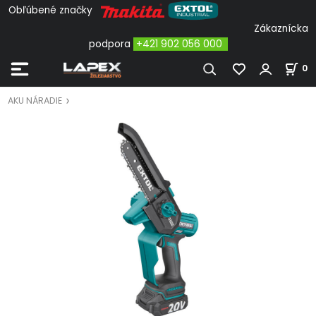
Obľúbené značky
Zákaznícka
podpora
+421 902 056 000
0
AKU NÁRADIE