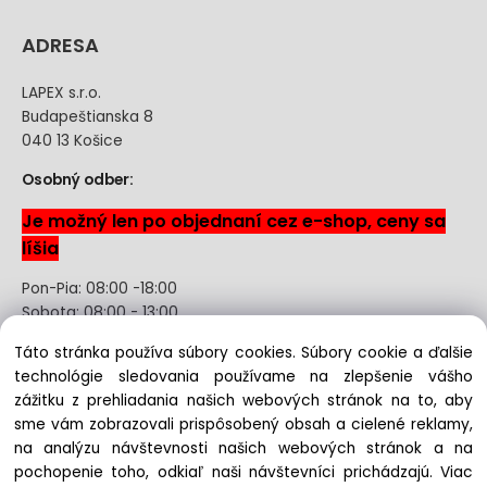
ADRESA
LAPEX s.r.o.
Budapeštianska 8
040 13 Košice
Osobný odber:
Je možný len po objednaní cez e-shop, ceny sa
líšia
Pon-Pia: 08:00 -18:00
Sobota: 08:00 - 13:00
Táto stránka používa súbory cookies. Súbory cookie a ďalšie
Odstúpenie od kúpnej zmluvy uzavretej na diaľku bez
technológie sledovania používame na zlepšenie vášho
registrácie
zážitku z prehliadania našich webových stránok na to, aby
sme vám zobrazovali prispôsobený obsah a cielené reklamy,
na analýzu návštevnosti našich webových stránok a na
pochopenie toho, odkiaľ naši návštevníci prichádzajú.
Viac
Copyright © 2022 lapex.sk, All rights reserved