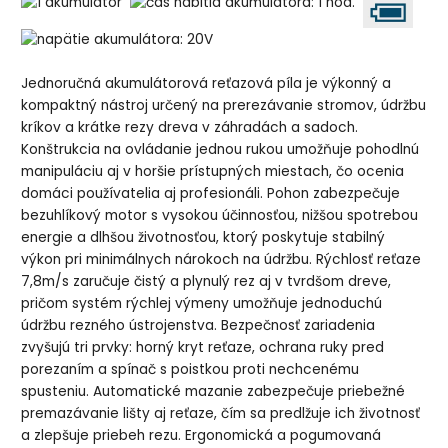
Jednoručná akumulátorová reťazová píla je výkonný a
kompaktný nástroj určený na prerezávanie stromov, údržbu
kríkov a krátke rezy dreva v záhradách a sadoch.
Konštrukcia na ovládanie jednou rukou umožňuje pohodlnú
manipuláciu aj v horšie prístupných miestach, čo ocenia
domáci používatelia aj profesionáli. Pohon zabezpečuje
bezuhlíkový motor s vysokou účinnosťou, nižšou spotrebou
energie a dlhšou životnosťou, ktorý poskytuje stabilný
výkon pri minimálnych nárokoch na údržbu. Rýchlosť reťaze
7,8m/s zaručuje čistý a plynulý rez aj v tvrdšom dreve,
pričom systém rýchlej výmeny umožňuje jednoduchú
údržbu rezného ústrojenstva. Bezpečnosť zariadenia
zvyšujú tri prvky: horný kryt reťaze, ochrana ruky pred
porezaním a spínač s poistkou proti nechcenému
spusteniu. Automatické mazanie zabezpečuje priebežné
premazávanie lišty aj reťaze, čím sa predlžuje ich životnosť
a zlepšuje priebeh rezu. Ergonomická a pogumovaná