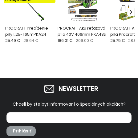
ZBOXU/ALZABOXU
PROCRAFT Predĺženie
PROCRAFT Aku reťazová
PROCRAFT Aku
píly 1,25-1,65mPKA24
píla 40V 406mm PKA48Li
píla Procraft 
25.49 €
28.64 €
186.01 €
209.00 €
akumulátora 
25.75 €
28.9
nabíjačky PKA
NEWSLETTER
Chceli by ste byť informovaní o špeciálnych akciách?
Prihlásiť