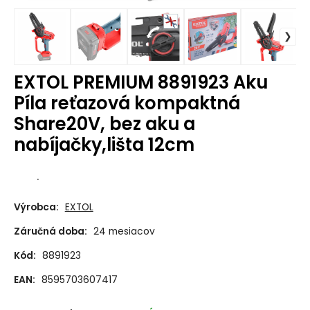
EXTOL PREMIUM 8891923 Aku
Píla reťazová kompaktná
Share20V, bez aku a
nabíjačky,lišta 12cm
.
Výrobca:
EXTOL
Záručná doba:
24 mesiacov
Kód:
8891923
EAN:
8595703607417