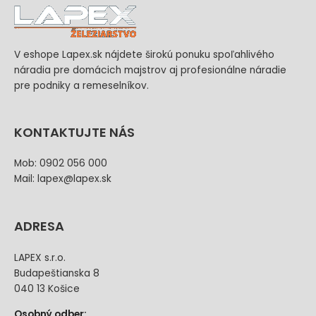
V eshope Lapex.sk nájdete širokú ponuku spoľahlivého
náradia pre domácich majstrov aj profesionálne náradie
pre podniky a remeselníkov.
KONTAKTUJTE NÁS
Mob: 0902 056 000
Mail: lapex@lapex.sk
ADRESA
LAPEX s.r.o.
Budapeštianska 8
040 13 Košice
Osobný odber: