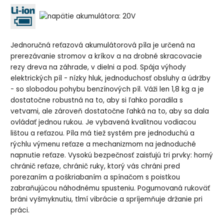
Jednoručná reťazová akumulátorová píla je určená na
prerezávanie stromov a kríkov a na drobné skracovacie
rezy dreva na záhrade, v dielni a pod. Spája výhody
elektrických píl - nízky hluk, jednoduchosť obsluhy a údržby
- so slobodou pohybu benzínových píl. Váži len 1,8 kg a je
dostatočne robustná na to, aby si ľahko poradila s
vetvami, ale zároveň dostatočne ľahká na to, aby sa dala
ovládať jednou rukou. Je vybavená kvalitnou vodiacou
lištou a reťazou. Píla má tiež systém pre jednoduchú a
rýchlu výmenu reťaze a mechanizmom na jednoduché
napnutie reťaze. Vysokú bezpečnosť zaisťujú tri prvky: horný
chránič reťaze, chránič ruky, ktorý vás chráni pred
porezaním a poškriabaním a spínačom s poistkou
zabraňujúcou náhodnému spusteniu. Pogumovaná rukoväť
bráni vyšmyknutiu, tlmí vibrácie a spríjemňuje držanie pri
práci.