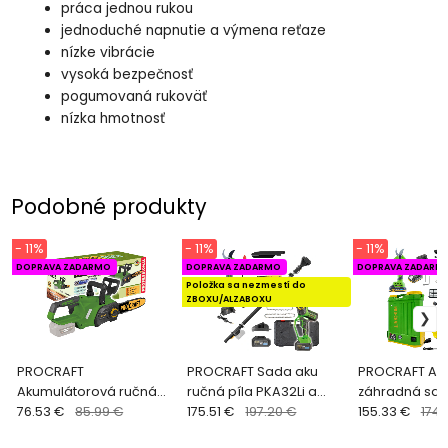
práca jednou rukou
jednoduché napnutie a výmena reťaze
nízke vibrácie
vysoká bezpečnosť
pogumovaná rukoväť
nízka hmotnosť
Podobné produkty
- 11%
- 11%
- 11%
DOPRAVA ZADARMO
DOPRAVA ZADARMO
DOPRAVA ZADARM
Položka sa nezmestí do
ZBOXU/ALZABOXU
PROCRAFT
PROCRAFT Sada aku
PROCRAFT Ak
Akumulátorová ručná
ručná píla PKA32Li a
záhradná sad
píla 20V 250mm (bez
76.53 €
85.99 €
nožnice na vetvy ES32Li
175.51 €
197.20 €
postrekovač 
155.33 €
174.
akumulátora a
+ nadstavec EP2.0R
nožnice ES28Li