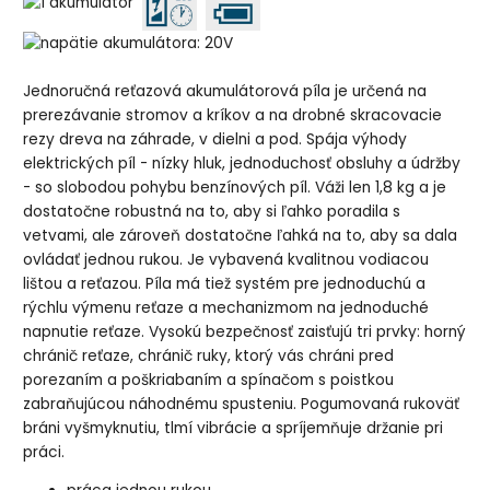
Jednoručná reťazová akumulátorová píla je určená na
prerezávanie stromov a kríkov a na drobné skracovacie
rezy dreva na záhrade, v dielni a pod. Spája výhody
elektrických píl - nízky hluk, jednoduchosť obsluhy a údržby
- so slobodou pohybu benzínových píl. Váži len 1,8 kg a je
dostatočne robustná na to, aby si ľahko poradila s
vetvami, ale zároveň dostatočne ľahká na to, aby sa dala
ovládať jednou rukou. Je vybavená kvalitnou vodiacou
lištou a reťazou. Píla má tiež systém pre jednoduchú a
rýchlu výmenu reťaze a mechanizmom na jednoduché
napnutie reťaze. Vysokú bezpečnosť zaisťujú tri prvky: horný
chránič reťaze, chránič ruky, ktorý vás chráni pred
porezaním a poškriabaním a spínačom s poistkou
zabraňujúcou náhodnému spusteniu. Pogumovaná rukoväť
bráni vyšmyknutiu, tlmí vibrácie a spríjemňuje držanie pri
práci.