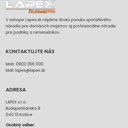
V eshope Lapex.sk nájdete širokú ponuku spoľahlivého
náradia pre domácich majstrov aj profesionálne náradie
pre podniky a remeselníkov.
KONTAKTUJTE NÁS
Mob: 0902 056 000
Mail: lapex@lapex.sk
ADRESA
LAPEX s.r.o.
Budapeštianska 8
040 13 Košice
Osobný odber: