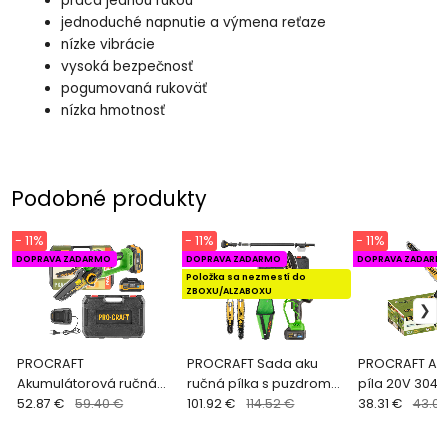
práca jednou rukou
jednoduché napnutie a výmena reťaze
nízke vibrácie
vysoká bezpečnosť
pogumovaná rukoväť
nízka hmotnosť
Podobné produkty
- 11%
- 11%
- 11%
DOPRAVA ZADARMO
DOPRAVA ZADARMO
DOPRAVA ZADARM
Položka sa nezmestí do
ZBOXU/ALZABOXU
PROCRAFT
PROCRAFT Sada aku
PROCRAFT Aku
Akumulátorová ručná
ručná pílka s puzdrom
píla 20V 304
píla 20V 152mm PKA35
52.87 €
59.40 €
Procraft PKA32Li-P a
101.92 €
114.52 €
akumulátora 
38.31 €
43.05
predlžovací nadstavec
nabíjačky)PK
EP2.0R