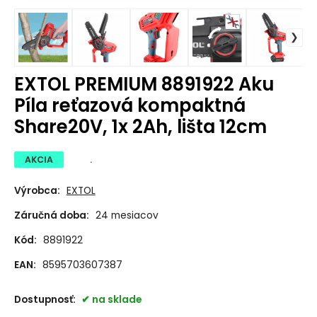
EXTOL PREMIUM 8891922 Aku
Píla reťazová kompaktná
Share20V, 1x 2Ah, lišta 12cm
AKCIA
.
Výrobca:
EXTOL
Záručná doba:
24 mesiacov
Kód:
8891922
EAN:
8595703607387
Dostupnosť:
na sklade