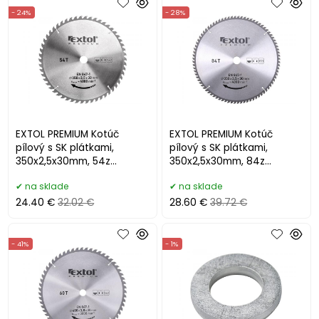
- 24%
- 28%
EXTOL PREMIUM Kotúč
EXTOL PREMIUM Kotúč
pílový s SK plátkami,
pílový s SK plátkami,
350x2,5x30mm, 54z
350x2,5x30mm, 84z
8803252
8803254
na sklade
na sklade
24.40 €
32.02 €
28.60 €
39.72 €
- 41%
- 1%