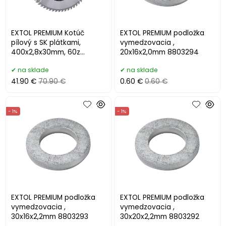
EXTOL PREMIUM Kotúč
EXTOL PREMIUM podložka
pílový s SK plátkami,
vymedzovacia ,
400x2,8x30mm, 60z
20x16x2,0mm 8803294
8803257
na sklade
na sklade
41.90 €
70.90 €
0.60 €
0.60 €
- 1%
- 1%
EXTOL PREMIUM podložka
EXTOL PREMIUM podložka
vymedzovacia ,
vymedzovacia ,
30x16x2,2mm 8803293
30x20x2,2mm 8803292