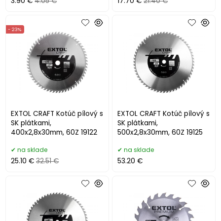
3.90 €
4.05 €
17.70 €
21.40 €
- 23%
EXTOL CRAFT Kotúč pílový s
EXTOL CRAFT Kotúč pílový s
SK plátkami,
SK plátkami,
400x2,8x30mm, 60Z 19122
500x2,8x30mm, 60Z 19125
na sklade
na sklade
25.10 €
32.51 €
53.20 €