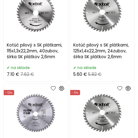
Kotúč pilový s SK plátkami,
Kotúč pilový s SK plátkami,
115x1,3x22,2mm, 40zubov,
125x1,4x22,2mm, 24zubov,
šírka SK plátkov 2,6mm
šírka SK plátkov 2,6mm
na sklade
na sklade
7.10 €
7.62 €
5.60 €
5.92 €
- 12%
- 5%