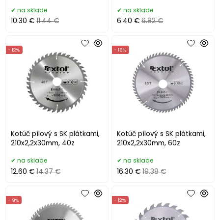
na sklade
na sklade
10.30 €
11.44 €
6.40 €
6.82 €
- 12%
- 16%
Kotúč pílový s SK plátkami,
Kotúč pílový s SK plátkami,
210x2,2x30mm, 40z
210x2,2x30mm, 60z
na sklade
na sklade
12.60 €
14.37 €
16.30 €
19.38 €
- 9%
- 12%