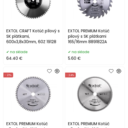
EXTOL CRAFT Kotúč pílový s
EXTOL PREMIUM Kotúč
SK plátkami,
pilový s SK plátkami
600x3,8x30mm, 60Z 19128
165/16mm 8891822A
na sklade
na sklade
64.40 €
5.60 €
- 21%
- 24%
EXTOL PREMIUM Kotúč
EXTOL PREMIUM Kotúč