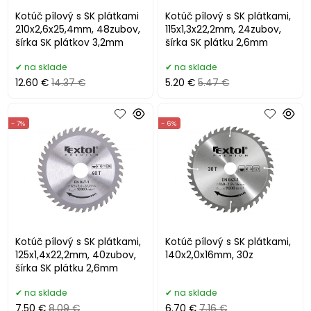
Kotúč pílový s SK plátkami
Kotúč pílový s SK plátkami,
210x2,6x25,4mm, 48zubov,
115x1,3x22,2mm, 24zubov,
šírka SK plátkov 3,2mm
šírka SK plátku 2,6mm
na sklade
na sklade
12.60 €
14.37 €
5.20 €
5.47 €
- 7%
- 6%
Kotúč pílový s SK plátkami,
Kotúč pílový s SK plátkami,
125x1,4x22,2mm, 40zubov,
140x2,0x16mm, 30z
šírka SK plátku 2,6mm
na sklade
na sklade
7.50 €
8.09 €
6.70 €
7.16 €