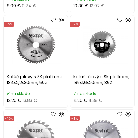
8.90 €
9.74 €
10.80 €
12.07 €
- 12%
- 4%
Kotúč pílový s SK plátkami,
Kotúč pílový s SK plátkami,
184x2,2x30mm, 50z
185x1,6x20mm, 36Z
na sklade
na sklade
12.20 €
13.83 €
4.20 €
4.38 €
- 10%
- 11%