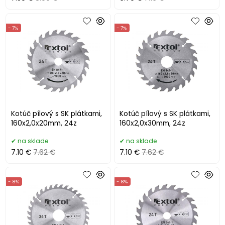
- 7%
- 7%
Kotúč pílový s SK plátkami,
Kotúč pílový s SK plátkami,
160x2,0x20mm, 24z
160x2,0x30mm, 24z
na sklade
na sklade
7.10 €
7.62 €
7.10 €
7.62 €
- 8%
- 8%