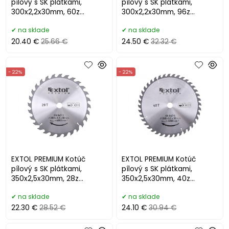
pílový s SK plátkami,
pílový s SK plátkami,
300x2,2x30mm, 60z
300x2,2x30mm, 96z
8803247
8803248
na sklade
na sklade
20.40 €
25.66 €
24.50 €
32.32 €
- 22%
- 22%
EXTOL PREMIUM Kotúč
EXTOL PREMIUM Kotúč
pílový s SK plátkami,
pílový s SK plátkami,
350x2,5x30mm, 28z
350x2,5x30mm, 40z
8803250
8803251
na sklade
na sklade
22.30 €
28.52 €
24.10 €
30.94 €