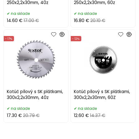
250x2,2x30mm, 40z
250x2,2x30mm, 60z
na sklade
na sklade
14.60 €
17.00 €
16.80 €
20.10 €
- 17%
- 12%
Kotúč pílový s SK plátkami,
Kotúč pílový s SK plátkami,
300x2,2x30mm, 40z
300x2,2x30mm, 60Z
na sklade
na sklade
17.30 €
20.79 €
12.60 €
14.37 €