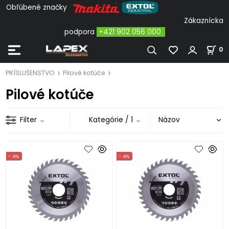
Obľúbené značky
Zákaznícka
podpora
+421 902 056 000
0
PRÍSLUŠENSTVO
Pilové kotúče
Pilové kotúče
Filter
Kategórie
/ 1
- 4%
- 4%