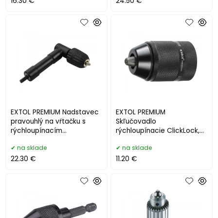
16.30 €
24.50 €
EXTOL PREMIUM Nadstavec
EXTOL PREMIUM
pravouhlý na vŕtačku s
Skľučovadlo
rýchloupínacím
rýchloupínacie ClickLock,
skľúčovadlom 0,8-10mm
1,5-13mm, 1/2''-20UNF
na sklade
na sklade
8898012
8898006
22.30 €
11.20 €