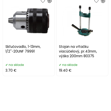
Skľučovadlo, 1-13mm,
Stojan na vŕtačku
1/2''-20UNF 79991
viacúčelový, pr.43mm,
výška 200mm 80375
na sklade
na sklade
3.70 €
19.40 €