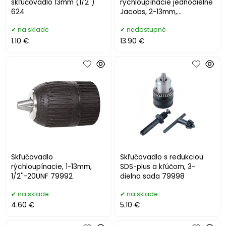
skľučovadlo 13mm (1/2")
rýchloupínacie jednodielne
624
Jacobs, 2-13mm,
1/2''-20UNF 8798011
na sklade
nedostupné
1.10 €
13.90 €
Skľučovadlo
Skľučovadlo s redukciou
rýchloupínacie, 1-13mm,
SDS-plus a kľúčom, 3-
1/2''-20UNF 79992
dielna sada 79998
na sklade
na sklade
4.60 €
5.10 €