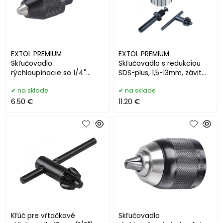
EXTOL PREMIUM
EXTOL PREMIUM
Skľučovadlo
Skľučovadlo s redukciou
rýchloupínacie so 1/4"
SDS-plus, 1,5-13mm, závit
šesťhrannou stopkou, 0.3-
1/2"-20UNF 8898032
na sklade
na sklade
6.5mm 8898003
6.50 €
11.20 €
Kľúč pre vŕtačkové
Skľučovadlo