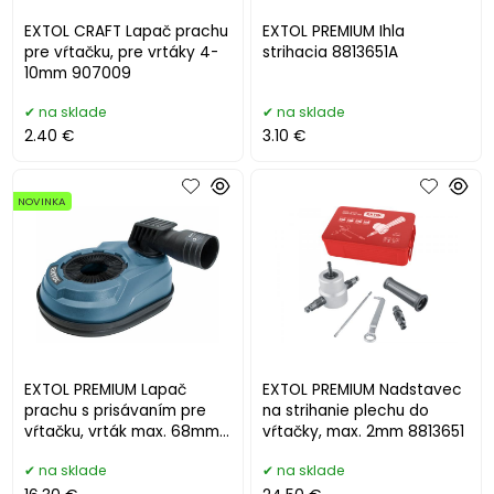
EXTOL CRAFT Lapač prachu
EXTOL PREMIUM Ihla
pre vŕtačku, pre vrtáky 4-
strihacia 8813651A
10mm 907009
na sklade
na sklade
2.40 €
3.10 €
NOVINKA
EXTOL PREMIUM Lapač
EXTOL PREMIUM Nadstavec
prachu s prisávaním pre
na strihanie plechu do
vŕtačku, vrták max. 68mm
vŕtačky, max. 2mm 8813651
8807009
na sklade
na sklade