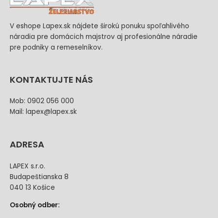
V eshope Lapex.sk nájdete širokú ponuku spoľahlivého
náradia pre domácich majstrov aj profesionálne náradie
pre podniky a remeselníkov.
KONTAKTUJTE NÁS
Mob: 0902 056 000
Mail: lapex@lapex.sk
ADRESA
LAPEX s.r.o.
Budapeštianska 8
040 13 Košice
Osobný odber: