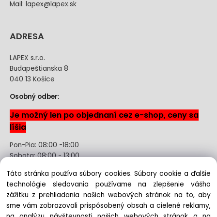
Mail: lapex@lapex.sk
ADRESA
LAPEX s.r.o.
Budapeštianska 8
040 13 Košice
Osobný odber:
Je možný len po objednaní cez e-shop, ceny sa
líšia
Pon-Pia: 08:00 -18:00
Sobota: 08:00 - 13:00
Táto stránka používa súbory cookies. Súbory cookie a ďalšie
Odstúpenie od kúpnej zmluvy uzavretej na diaľku bez
technológie sledovania používame na zlepšenie vášho
registrácie
zážitku z prehliadania našich webových stránok na to, aby
sme vám zobrazovali prispôsobený obsah a cielené reklamy,
na analýzu návštevnosti našich webových stránok a na