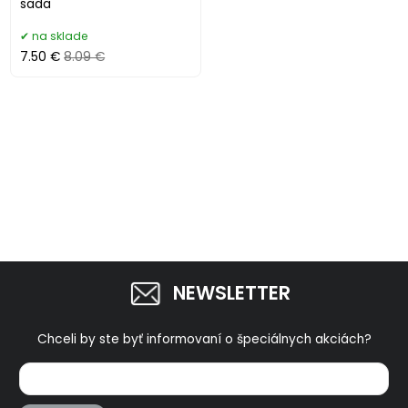
sada
na sklade
7.50 €
8.09 €
NEWSLETTER
Chceli by ste byť informovaní o špeciálnych akciách?