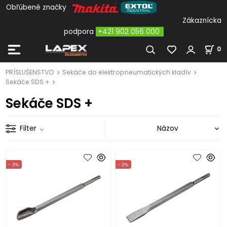
Obľúbené značky
Zákaznícka
podpora
+421 902 056 000
0
PRÍSLUŠENSTVO
Sekáče do elektropneumatických kladív
Sekáče SDS +
Sekáče SDS +
Filter
- 3%
- 2%