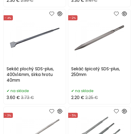
2.30 €
2.35 €
3.30 €
3.41 €
- 4%
- 2%
Sekáč plochý SDS-plus,
Sekáč špicatý SDS-plus,
400x14mm, šírka hrotu
250mm
40mm
na sklade
na sklade
3.60 €
3.73 €
2.20 €
2.25 €
- 3%
- 5%