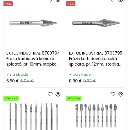
- 6%
- 9%
EXTOL INDUSTRIAL 8703794
EXTOL INDUSTRIAL 8703795
Fréza karbidová kónická
Fréza karbidová kónická
špicatá, pr. 10mm, stopka
špicatá, pr. 12mm, stopka
6mm
6mm
na sklade
na sklade
6.50 €
6.94 €
8.80 €
9.63 €
NOVINKA
NOVINKA