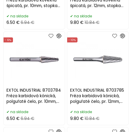
Fréza karbidová kovexná
Fréza karbidová kovexná
špicatá, pr. 10mm, stopka
špicatá, pr. 12mm, stopka
6mm,
6mm
na sklade
na sklade
6.50 €
6.94 €
9.80 €
10.84 €
- 6%
- 10%
EXTOL INDUSTRIAL 8703784
EXTOL INDUSTRIAL 8703785
Fréza karbidová kónická,
Fréza karbidová kónická,
polguľaté čelo, pr. 10mm,
polguľaté čelo, pr. 12mm,
stopka 6mm
stopka 6mm
na sklade
na sklade
6.50 €
6.94 €
9.80 €
10.84 €