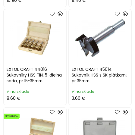
10.90 €
8.40 €
EXTOL CRAFT 44016
EXTOL CRAFT 45014
Sukovníky HSS TiN, 5-dielna
Sukovník HSS s SK plátkami,
sada, pr.15-35mm
pr.35mm
na sklade
na sklade
8.60 €
3.60 €
NOVINKA
.