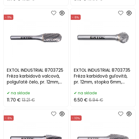
- 11%
- 6%
EXTOL INDUSTRIAL 8703725
EXTOL INDUSTRIAL 8703735
Fréza karbidová valcová,
Fréza karbidová guľovitá,
polguľaté čelo, pr. 12mm,
pr. 12mm, stopka 6mm,
stopka 6mm
HSC/SK
na sklade
na sklade
11.70 €
13.21 €
6.50 €
6.94 €
- 6%
- 10%