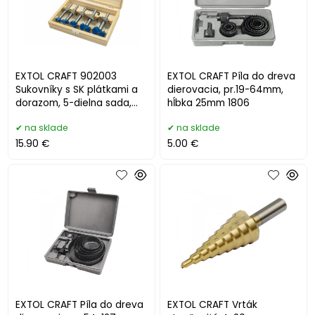
EXTOL CRAFT 902003
EXTOL CRAFT Píla do dreva
Sukovníky s SK plátkami a
dierovacia, pr.19-64mm,
dorazom, 5-dielna sada,
hĺbka 25mm 1806
Ø15-20-25-30-35mm
na sklade
na sklade
15.90 €
5.00 €
EXTOL CRAFT Píla do dreva
EXTOL CRAFT Vrták