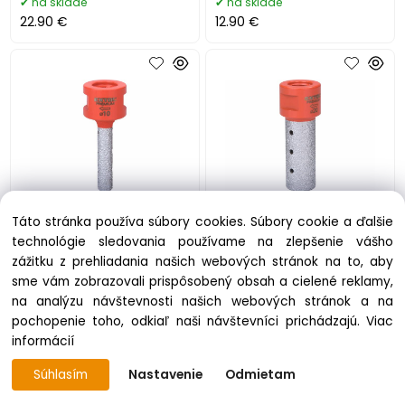
na sklade
na sklade
22.90 €
12.90 €
Táto stránka používa súbory cookies. Súbory cookie a ďalšie
EXTOL PREMIUM Fréza
EXTOL PREMIUM Fréza
technológie sledovania používame na zlepšenie vášho
brúsna diamantová do
brúsna diamantová do
zážitku z prehliadania našich webových stránok na to, aby
uhlovej brúsky, Ø10mm
uhlovej brúsky, Ø20mm
8801855
8801857
sme vám zobrazovali prispôsobený obsah a cielené reklamy,
na sklade
na sklade
na analýzu návštevnosti našich webových stránok a na
11.00 €
13.20 €
pochopenie toho, odkiaľ naši návštevníci prichádzajú.
Viac
informácií
Súhlasím
Nastavenie
Odmietam