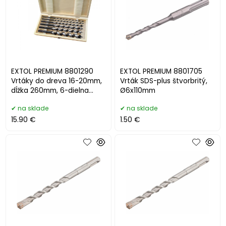
EXTOL PREMIUM 8801290
EXTOL PREMIUM 8801705
Vrtáky do dreva 16-20mm,
Vrták SDS-plus štvorbritý,
dĺžka 260mm, 6-dielna
Ø6x110mm
sada, drevevné puzdro
na sklade
na sklade
15.90 €
1.50 €