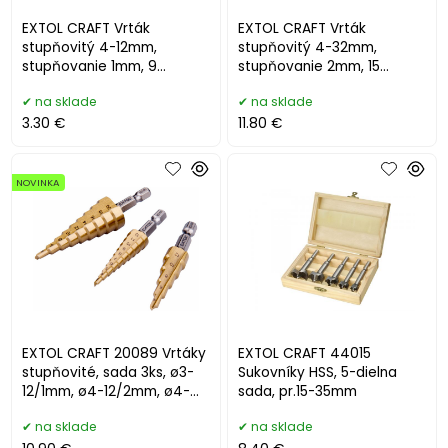
EXTOL CRAFT Vrták
EXTOL CRAFT Vrták
stupňovitý 4-12mm,
stupňovitý 4-32mm,
stupňovanie 1mm, 9
stupňovanie 2mm, 15
otvorov 20051
otvorov 20055
na sklade
na sklade
3.30 €
11.80 €
NOVINKA
EXTOL CRAFT 20089 Vrtáky
EXTOL CRAFT 44015
stupňovité, sada 3ks, ø3-
Sukovníky HSS, 5-dielna
12/1mm, ø4-12/2mm, ø4-
sada, pr.15-35mm
20/2mm
na sklade
na sklade