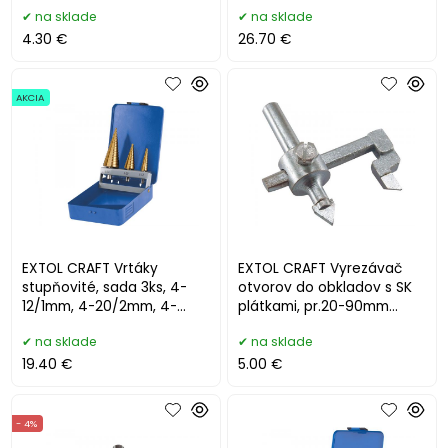
na sklade
na sklade
4.30 €
26.70 €
AKCIA
EXTOL CRAFT Vrtáky
EXTOL CRAFT Vyrezávač
stupňovité, sada 3ks, 4-
otvorov do obkladov s SK
12/1mm, 4-20/2mm, 4-
plátkami, pr.20-90mm
32/2mm 20090
103900
na sklade
na sklade
19.40 €
5.00 €
- 4%