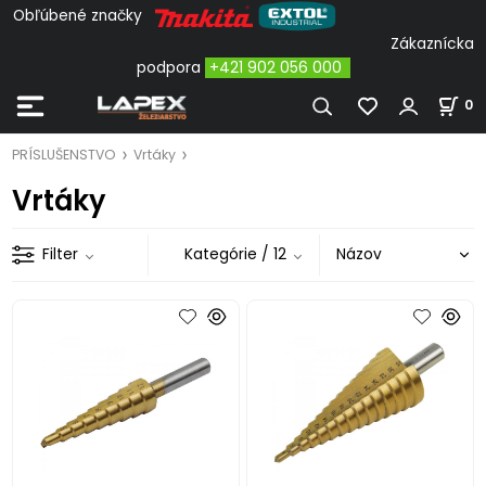
Obľúbené značky
Zákaznícka
podpora
+421 902 056 000
0
PRÍSLUŠENSTVO
Vrtáky
Vrtáky
Filter
Kategórie
/ 12