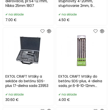
dierovacia, pr.54-127mm,
stupňovitý 4-20mm,
hĺbka 25mm 1807
stupňovanie 2mm, 9
otvorov 20053
na sklade
na sklade
7.00 €
4.50 €
EXTOL CRAFT Vrtáky a
EXTOL CRAFT Vrtáky do
sekáče do betónu SDS-
betónu SDS-plus, 4-dielna
plus 17-dielna sada 23953
sada, pr.6-8-10-12mm
23902
na sklade
na sklade
30.60 €
4.00 €