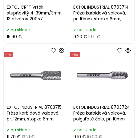
EXTOL CRFT Vrták
EXTOL INDUSTRIAL 8703714
stupňovitý 4-39mm/3mm,
Fréza karbidová valcová,
13 otvorov 20057
pr. 10mm, stopka 6mm,
HSC/SK
na sklade
na sklade
15.90 €
9.20 €
10.11 €
- 11%
- 9%
EXTOL INDUSTRIAL 8703715
EXTOL INDUSTRIAL 8703724
Fréza karbidová valcová,
Fréza karbidová valcová,
pr. 12mm, stopka 6mm,
polguľaté čelo, pr. 10mm,
HSC/SK
stopka 6mm
na sklade
na sklade
11.70 €
13.21 €
9.10 €
10.00 €