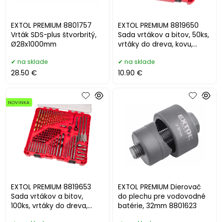
EXTOL PREMIUM 8801757
EXTOL PREMIUM 8819650
Vrták SDS-plus štvorbritý,
Sada vrtákov a bitov, 50ks,
Ø28x1000mm
vrtáky do dreva, kovu,
muriva,kufrík
na sklade
na sklade
28.50 €
10.90 €
NOVINKA
EXTOL PREMIUM 8819653
EXTOL PREMIUM Dierovač
Sada vrtákov a bitov,
do plechu pre vodovodné
100ks, vrtáky do dreva,
batérie, 32mm 8801623
kovu, muriva,kufrík