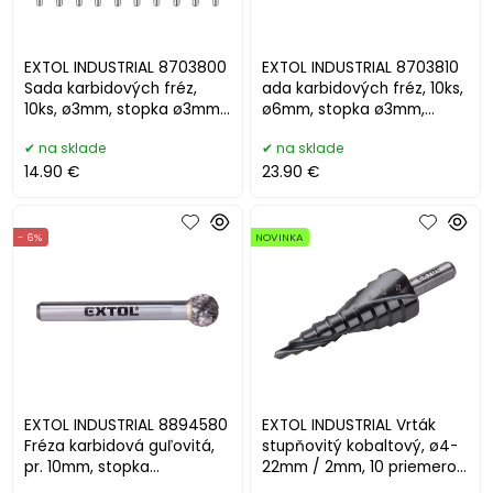
EXTOL INDUSTRIAL 8703800
EXTOL INDUSTRIAL 8703810
Sada karbidových fréz,
ada karbidových fréz, 10ks,
10ks, ø3mm, stopka ø3mm,
ø6mm, stopka ø3mm,
celková dĺžka 38m
celková dĺžka 50mm
na sklade
na sklade
14.90 €
23.90 €
- 6%
NOVINKA
EXTOL INDUSTRIAL 8894580
EXTOL INDUSTRIAL Vrták
Fréza karbidová guľovitá,
stupňovitý kobaltový, ø4-
pr. 10mm, stopka
22mm / 2mm, 10 priemerov
6mm,HSC/SK
8701192