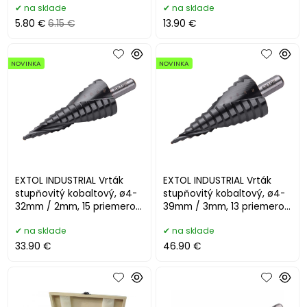
na sklade
na sklade
5.80 €
6.15 €
13.90 €
NOVINKA
NOVINKA
EXTOL INDUSTRIAL Vrták
EXTOL INDUSTRIAL Vrták
stupňovitý kobaltový, ø4-
stupňovitý kobaltový, ø4-
32mm / 2mm, 15 priemerov
39mm / 3mm, 13 priemerov
8701194
8701195
na sklade
na sklade
33.90 €
46.90 €