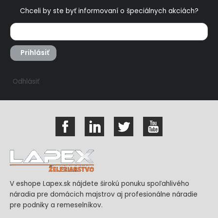
Chceli by ste byť informovaní o špeciálnych akciách?
Prihlásiť
Odhlásiť
V eshope Lapex.sk nájdete širokú ponuku spoľahlivého
náradia pre domácich majstrov aj profesionálne náradie
pre podniky a remeselníkov.