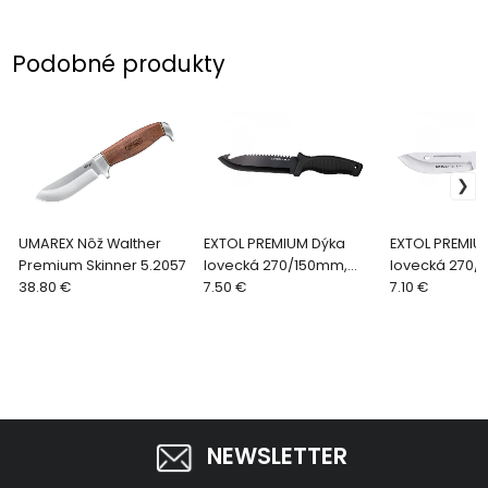
Podobné produkty
UMAREX Nôž Walther
EXTOL PREMIUM Dýka
EXTOL PREMIU
Premium Skinner 5.2057
lovecká 270/150mm,
lovecká 270/
38.80 €
antikoro, nylonové
7.50 €
antikoro, nyl
7.10 €
puzdro na opasok
puzdro na op
8855302
8855320
NEWSLETTER