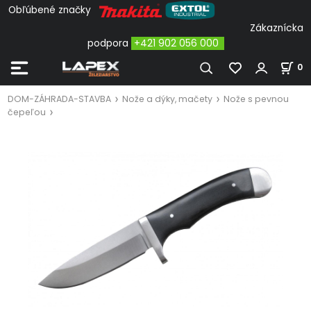
Obľúbené značky
Zákaznícka
podpora
+421 902 056 000
0
DOM-ZÁHRADA-STAVBA
Nože a dýky, mačety
Nože s pevnou
čepeľou