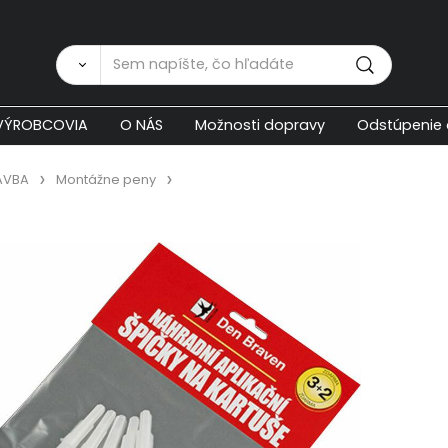
Zákaznícka p
VÝROBCOVIA
O NÁS
Možnosti dopravy
Odstúpenie 
AVBA
Montážne peny