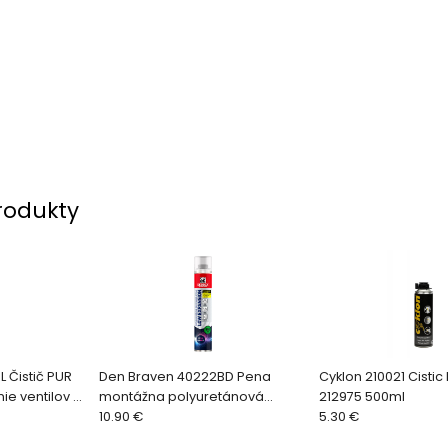
rodukty
 Čistič PUR
Den Braven 40222BD Pena
Cyklon 210021 Cistic
ie ventilov a
montážna polyuretánová
212975 500ml
Nízkoexpanzná pištoľová, 750ml
10.90 €
5.30 €