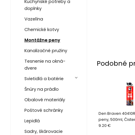
Kuchynské potreby a
doplnky
Vazelína
Chemické kotvy
Montážne peny
Kanalizačné pružiny
Tesnenie na okná-
Podobné p
dvere
Svietidlá a batérie
Šnúry na prádlo
Obalové materiály
Poštové schránky
Den Braven 40410RL
peny, 500ml, Čisten
Lepidlá
NBS pištolí
9.20 €
Sadry, škárovacie