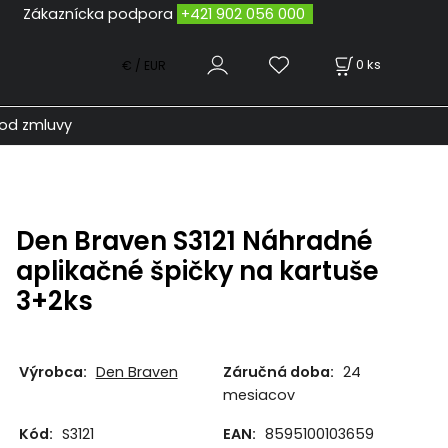
odpora
+421 902 056 000
0
ks
€ / EUR
od zmluvy
Den Braven S3121 Náhradné
aplikačné špičky na kartuše
3+2ks
Výrobca:
Den Braven
Záručná doba:
24
mesiacov
Kód:
S3121
EAN:
8595100103659