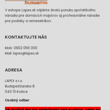
V eshope Lapex.sk nájdete širokú ponuku spoľahlivého
náradia pre domácich majstrov aj profesionálne náradie
pre podniky a remeselníkov.
KONTAKTUJTE NÁS
Mob: 0902 056 000
Mail: lapex@lapex.sk
ADRESA
LAPEX s.r.o.
Budapeštianska 8
040 13 Košice
Osobný odber:
Je možný len po objednaní cez e-shop, ceny sa