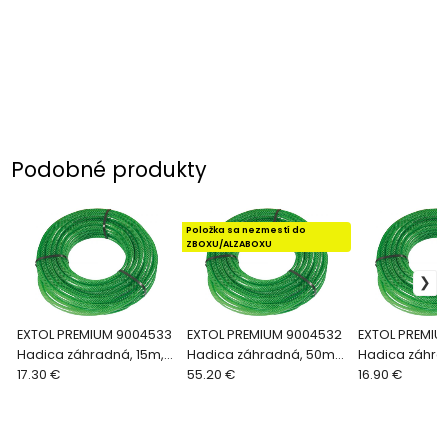
Podobné produkty
Položka sa nezmestí do
ZBOXU/ALZABOXU
EXTOL PREMIUM 9004533
EXTOL PREMIUM 9004532
EXTOL PREMIU
Hadica záhradná, 15m,
Hadica záhradná, 50m,
Hadica záhra
3/4'', vnútorný pr. 19mm
17.30 €
3/4'', vnútorný pr. 19mm
55.20 €
5/8'', vnútorn
16.90 €