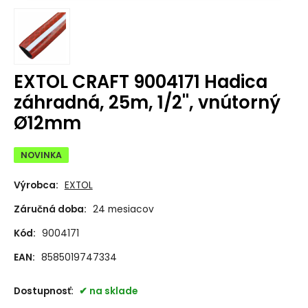
EXTOL CRAFT 9004171 Hadica
záhradná, 25m, 1/2'', vnútorný
Ø12mm
NOVINKA
Výrobca:
EXTOL
Záručná doba:
24 mesiacov
Kód:
9004171
EAN:
8585019747334
Dostupnosť:
na sklade